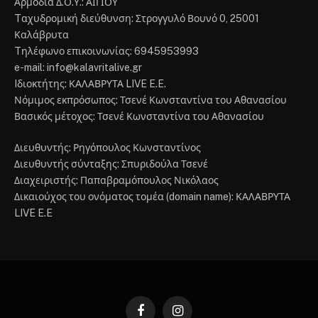
Αρμόδια Δ.Ο.Υ.: ΑΙΓΙΟΥ
Tαχυδρομική διεύθυνση: Στρογγυλό Βουνό 0, 25001
Καλάβρυτα
Tηλέφωνο επικοινωνίας: 6945953993
e-mail: info@kalavritalive.gr
Iδιοκτήτης: ΚΑΛΑΒΡΥΤΑ LIVE E.E.
Νόμιμος εκπρόσωπος: Τσενέ Κωνσταντίνα του Αθανασίου
Βασικός μέτοχος: Τσενέ Κωνσταντίνα του Αθανασίου
Διευθυντής: Ρηγόπουλος Κωνσταντίνος
Διευθυντής σύνταξης: Σπυριδούλα Τσενέ
Διαχειριστής: Παπαβραμόπουλος Νικόλαος
Δικαιούχος του ονόματος τομέα (domain name): ΚΑΛΑΒΡΥΤΑ
LIVE E.E
Facebook
Instagram