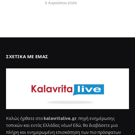
5 Αυγούστου 2026
ΣΧΕΤΙΚΆ ΜΕ ΕΜΆΣ
Καλώς ήρθατε στο
kalavritalive.gr
, πηγή ενημέρωσης
τοπικών και εντός Ελλάδας νέων! Εδώ, θα διαβάσετε μια
πλήρη και ενημερωμένη επισκόπηση των πιο πρόσφατων