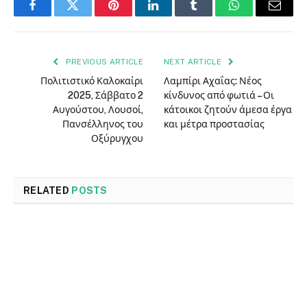
Facebook
Twitter
Pinterest
LinkedIn
Tumblr
WhatsApp
Email
PREVIOUS ARTICLE
NEXT ARTICLE
Πολιτιστικό Καλοκαίρι
Λαμπίρι Αχαΐας: Νέος
2025, Σάββατο 2
κίνδυνος από φωτιά – Οι
Αυγούστου, Λουσοί,
κάτοικοι ζητούν άμεσα έργα
Πανσέλληνος του
και μέτρα προστασίας
Οξύρυγχου
RELATED
POSTS