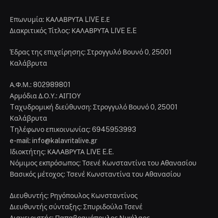
Επωνυμία: ΚΑΛΑΒΡΥΤΑ LIVE Ε.Ε
Διακριτικός Τίτλος: ΚΑΛΑΒΡΥΤΑ LIVE E.E
Έδρας της επιχείρησης: Στρογγυλό Βουνό 0, 25001
Καλάβρυτα
Α.Φ.Μ.: 802989801
Αρμόδια Δ.Ο.Υ.: ΑΙΓΙΟΥ
Tαχυδρομική διεύθυνση: Στρογγυλό Βουνό 0, 25001
Καλάβρυτα
Tηλέφωνο επικοινωνίας: 6945953993
e-mail: info@kalavritalive.gr
Iδιοκτήτης: ΚΑΛΑΒΡΥΤΑ LIVE E.E.
Νόμιμος εκπρόσωπος: Τσενέ Κωνσταντίνα του Αθανασίου
Βασικός μέτοχος: Τσενέ Κωνσταντίνα του Αθανασίου
Διευθυντής: Ρηγόπουλος Κωνσταντίνος
Διευθυντής σύνταξης: Σπυριδούλα Τσενέ
Διαχειριστής: Παπαβραμόπουλος Νικόλαος