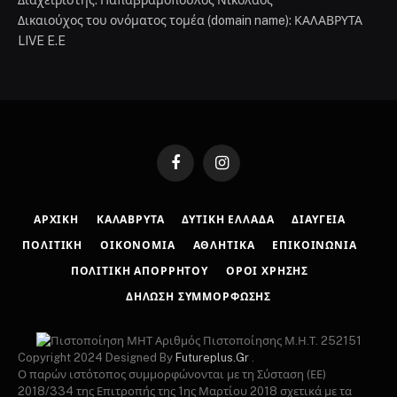
Δικαιούχος του ονόματος τομέα (domain name): ΚΑΛΑΒΡΥΤΑ
LIVE E.E
Facebook
Instagram
ΑΡΧΙΚΉ
ΚΑΛΆΒΡΥΤΑ
ΔΥΤΙΚΉ ΕΛΛΆΔΑ
ΔΙΑΎΓΕΙΑ
ΠΟΛΙΤΙΚΉ
ΟΙΚΟΝΟΜΊΑ
ΑΘΛΗΤΙΚΆ
ΕΠΙΚΟΙΝΩΝΊΑ
ΠΟΛΙΤΙΚΉ ΑΠΟΡΡΉΤΟΥ
ΌΡΟΙ ΧΡΉΣΗΣ
ΔΉΛΩΣΗ ΣΥΜΜΌΡΦΩΣΗΣ
Αριθμός Πιστοποίησης Μ.Η.Τ. 252151
Copyright 2024 Designed By
Futureplus.Gr
.
Ο παρών ιστότοπος συμμορφώνονται με τη Σύσταση (ΕΕ)
2018/334 της Επιτροπής της 1ης Μαρτίου 2018 σχετικά με τα