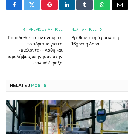
Facebook
Twitter
Pinterest
LinkedIn
Tumblr
WhatsApp
Email
PREVIOUS ARTICLE
NEXT ARTICLE
Παραδόθηκε στον ανακριτή
Βρέθηκε στη Γερμανία η
το πόρισμα για τη
16χρονη Λόρα
«Βιολάντα» – Λάθη και
παραλήψεις οδήγησαν στην
φονική έκρηξη
RELATED
POSTS