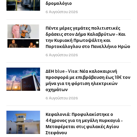
δρομολόγιο
6 Αυγούστου 2026
Πέντε μέρες γεμάτες πολιτιστικές
δράσεις στον Δήμο Καλαβρύτων – Και
την Κυριακή Πρωτοψάλτη και
Πορτοκάλογλου στο Πανελλήνιο Ηρώο
6 Αυγούστου 2026
ΔΕΗ blue – Visa: Νέα καλοκαιρινή
προσφορά με επιβράβευση έως 18€ τον
μήνα για τη φόρτιση ηλεκτρικών
οχημάτων
6 Αυγούστου 2026
Κεφαλονιά: Προφυλακίστηκε ο
44χρονος για τη μεγάλη πυρκαγιά –
Μεταφέρεται στις φυλακές Αγίου
Στεφάνου