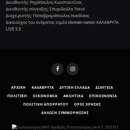
Διευθυντής: Ρηγόπουλος Κωνσταντίνος
Διευθυντής σύνταξης: Σπυριδούλα Τσενέ
Διαχειριστής: Παπαβραμόπουλος Νικόλαος
Δικαιούχος του ονόματος τομέα (domain name): ΚΑΛΑΒΡΥΤΑ
LIVE E.E
Facebook
Instagram
ΑΡΧΙΚΉ
ΚΑΛΆΒΡΥΤΑ
ΔΥΤΙΚΉ ΕΛΛΆΔΑ
ΔΙΑΎΓΕΙΑ
ΠΟΛΙΤΙΚΉ
ΟΙΚΟΝΟΜΊΑ
ΑΘΛΗΤΙΚΆ
ΕΠΙΚΟΙΝΩΝΊΑ
ΠΟΛΙΤΙΚΉ ΑΠΟΡΡΉΤΟΥ
ΌΡΟΙ ΧΡΉΣΗΣ
ΔΉΛΩΣΗ ΣΥΜΜΌΡΦΩΣΗΣ
Αριθμός Πιστοποίησης Μ.Η.Τ. 252151