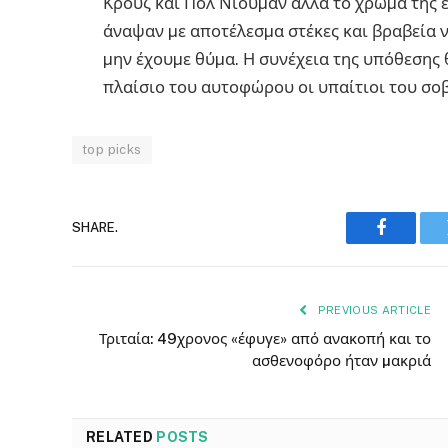
Κρούζ και Πολ Νιούµαν αλλά το χρώµα της 
άναψαν µε αποτέλεσµα στέκες και βραβεία 
µην έχουµε θύµα. Η συνέχεια της υπόθεσης 
πλαίσιο του αυτοφώρου οι υπαίτιοι του σοβ
top picks
SHARE.
Faceboo
PREVIOUS ARTICLE
Τριταία: 49χρονος «έφυγε» από ανακοπή και το
ασθενοφόρο ήταν µακριά
RELATED
POSTS