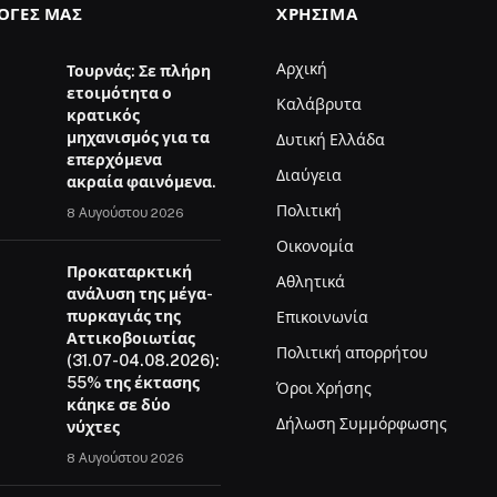
ΛΟΓΈΣ ΜΑΣ
ΧΡΉΣΙΜΑ
Αρχική
Τουρνάς: Σε πλήρη
ετοιμότητα ο
Καλάβρυτα
κρατικός
μηχανισμός για τα
Δυτική Ελλάδα
επερχόμενα
Διαύγεια
ακραία φαινόμενα.
Πολιτική
8 Αυγούστου 2026
Οικονομία
Προκαταρκτική
Αθλητικά
ανάλυση της μέγα-
πυρκαγιάς της
Επικοινωνία
Αττικοβοιωτίας
Πολιτική απορρήτου
(31.07-04.08.2026):
55% της έκτασης
Όροι Χρήσης
κάηκε σε δύο
Δήλωση Συμμόρφωσης
νύχτες
8 Αυγούστου 2026