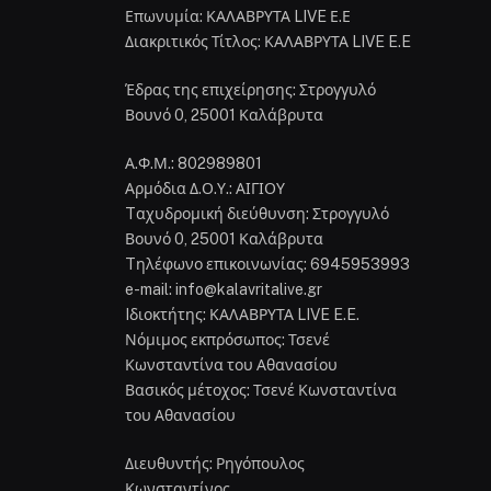
Επωνυμία: ΚΑΛΑΒΡΥΤΑ LIVE Ε.Ε
Διακριτικός Τίτλος: ΚΑΛΑΒΡΥΤΑ LIVE E.E
Έδρας της επιχείρησης: Στρογγυλό
Βουνό 0, 25001 Καλάβρυτα
Α.Φ.Μ.: 802989801
Αρμόδια Δ.Ο.Υ.: ΑΙΓΙΟΥ
Tαχυδρομική διεύθυνση: Στρογγυλό
Βουνό 0, 25001 Καλάβρυτα
Tηλέφωνο επικοινωνίας: 6945953993
e-mail: info@kalavritalive.gr
Iδιοκτήτης: ΚΑΛΑΒΡΥΤΑ LIVE E.E.
Νόμιμος εκπρόσωπος: Τσενέ
Κωνσταντίνα του Αθανασίου
Βασικός μέτοχος: Τσενέ Κωνσταντίνα
του Αθανασίου
Διευθυντής: Ρηγόπουλος
Κωνσταντίνος