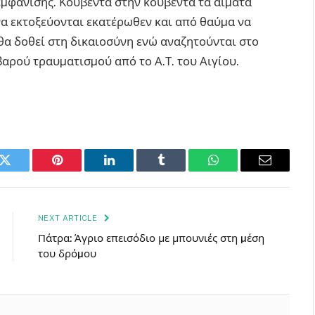
εµφάνισης. Κουβέντα στην κουβέντα τα αίµατα
να εκτοξεύονται εκατέρωθεν και από θαύµα να
θα δοθεί στη δικαιοσύνη ενώ αναζητούνται στο
αρού τραυµατισµού από το Α.Τ. του Αιγίου.
k
Twitter
Pinterest
LinkedIn
Tumblr
WhatsApp
Email
NEXT ARTICLE
Πάτρα: Άγριο επεισόδιο με μπουνιές στη µέση
του δρόµου