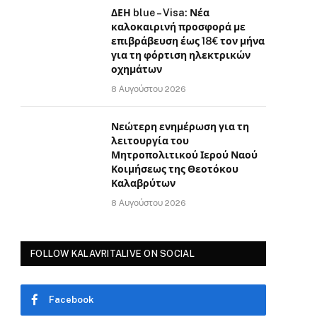
ΔΕΗ blue – Visa: Νέα
καλοκαιρινή προσφορά με
επιβράβευση έως 18€ τον μήνα
για τη φόρτιση ηλεκτρικών
οχημάτων
8 Αυγούστου 2026
Νεώτερη ενημέρωση για τη
λειτουργία του
Μητροπολιτικού Ιερού Ναού
Κοιμήσεως της Θεοτόκου
Καλαβρύτων
8 Αυγούστου 2026
FOLLOW KALAVRITALIVE ON SOCIAL
Facebook