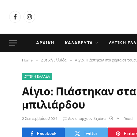
Facebook
Instagram
ΑΡΧΙΚΉ
ΚΑΛΆΒΡΥΤΑ
ΔΥΤΙΚΉ ΕΛ
»
»
Home
Δυτική Ελλάδα
Αίγιο: Πιάστηκαν στα χέρια σε του
ΔΥΤΙΚΉ ΕΛΛΆΔΑ
Αίγιο: Πιάστηκαν στα
µπιλιάρδου
2 Σεπτεμβρίου 2024
Δεν υπάρχουν Σχόλια
1 Min Read
Facebook
Twitter
Pinter