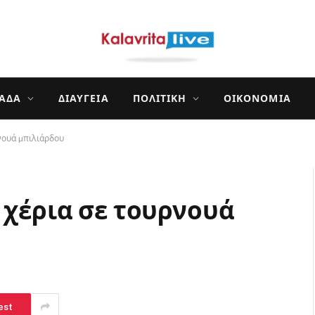
ΛΆΔΑ
ΔΙΑΎΓΕΙΑ
ΠΟΛΙΤΙΚΉ
ΟΙΚΟΝΟΜΊΑ
ρνουά µπιλιάρδου
 χέρια σε τουρνουά
est