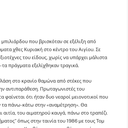
 µπιλιάρδου που βρισκόταν σε εξέλιξη από
µατα χθες Κυριακή στο κέντρο του Αιγίου. Σε
ξιοτέχνες του είδους, χωρίς να υπάρχει µάλιστα
ο- τα πράγµατα εξελίχθηκαν τραγικά.
θλάση στο κρανίο θαµώνα από στέκες που
την αντιπαράθεση. Πρωταγωνιστές του
α φαίνεται ότι ήταν δυο νεαροί µειονοτικοί που
ν τα πάνω- κάτω στην «αναµέτρηση». Θα
ι αιτία, του αιµατηρού καυγά, πάνω στο τραπέζι
ήµατος” όπως στην ταινία του 1986 µε τους Τοµ