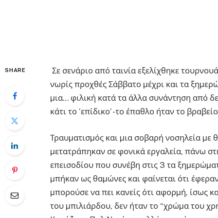
Σε σενάριο από ταινία εξελίχθηκε τουρνουά
SHARE
νωρίς προχθές Σάββατο µέχρι και τα ξηµερώ
µια… φιλική κατά τα άλλα συνάντηση από δε
κάτι το ‘επίδικο’ -το έπαθλο ήταν το βραβεί
Τραυµατισµός και µια σοβαρή νοσηλεία µε 
µετατράπηκαν σε φονικά εργαλεία, πάνω σ
επεισοδίου που συνέβη στις 3 τα ξηµερώµατ
µπήκαν ως θαµώνες και φαίνεται ότι έφερα
µπορούσε να πει κανείς ότι αφορµή, ίσως κα
του µπιλιάρδου, δεν ήταν το “χρώµα του χρ