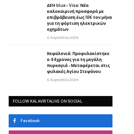
ΔΕΗ blue – Visa: Νέα
καλοκαιρινή προσφορά με
επιβράβευση έως 18€ τον μήνα
για τη φόρτιση ηλεκτρικών
οχημάτων
6 Αυγούστου 2026
Κεφαλονιά: Προφυλακίστηκε
ο 44χρονος για τη μεγάλη
πυρκαγιά – Μεταφέρεται στις
φυλακές Αγίου Στεφάνου
6 Αυγούστου 2026
FOLLOW KALAVRITALIVE ON SOCIAL
Facebook