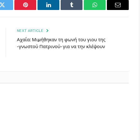
k
Twitter
Pinterest
LinkedIn
Tumblr
WhatsApp
Email
NEXT ARTICLE
Αχαΐα: Μιµήθηκαν τη φωνή του γιου της
-γνωστού Πατρινού- για να την κλέψουν