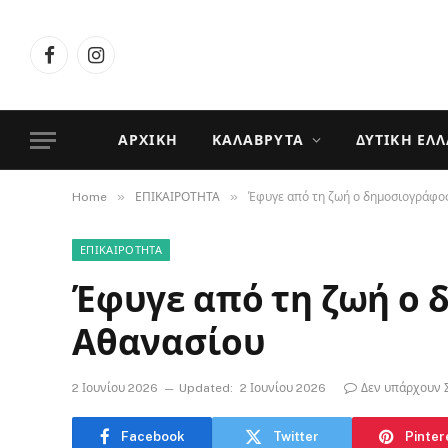
Facebook
Instagram
ΑΡΧΙΚΉ
ΚΑΛΆΒΡΥΤΑ
ΔΥΤΙΚΉ ΕΛ
»
»
Home
ΕΠΙΚΑΙΡΟΤΗΤΑ
Έφυγε από τη ζωή ο δημοσιογράφο
ΕΠΙΚΑΙΡΟΤΗΤΑ
Έφυγε από τη ζωή ο
Αθανασίου
2 Ιουνίου 2026
Updated:
2 Ιουνίου 2026
Δεν υπάρχουν 
Facebook
Twitter
Pinter