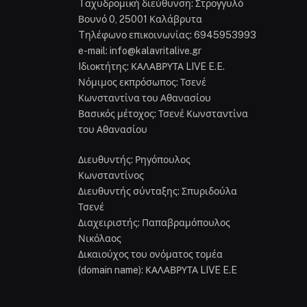
Tαχυδρομική διεύθυνση: Στρογγυλό
Βουνό 0, 25001 Καλάβρυτα
Tηλέφωνο επικοινωνίας: 6945953993
e-mail: info@kalavritalive.gr
Iδιοκτήτης: ΚΑΛΑΒΡΥΤΑ LIVE E.E.
Νόμιμος εκπρόσωπος: Τσενέ
Κωνσταντίνα του Αθανασίου
Βασικός μέτοχος: Τσενέ Κωνσταντίνα
του Αθανασίου
Διευθυντής: Ρηγόπουλος
Κωνσταντίνος
Διευθυντής σύνταξης: Σπυριδούλα
Τσενέ
Διαχειριστής: Παπαβραμόπουλος
Νικόλαος
Δικαιούχος του ονόματος τομέα
(domain name): ΚΑΛΑΒΡΥΤΑ LIVE E.E