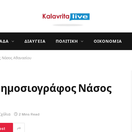
ΛΆΔΑ
ΔΙΑΎΓΕΙΑ
ΠΟΛΙΤΙΚΉ
ΟΙΚΟΝΟΜΊΑ
ς Νάσος Αθανασίου
 δημοσιογράφος Νάσος
Σχόλια
2 Mins Read
est