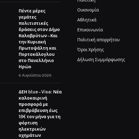
Πολιτική
Οικονομία
Πέντε μέρες
γεμάτες
Αθλητικά
πολιτιστικές
δράσεις στον Δήμο
Επικοινωνία
Καλαβρύτων – Και
Πολιτική απορρήτου
την Κυριακή
Πρωτοψάλτη και
Όροι Χρήσης
Πορτοκάλογλου
Δήλωση Συμμόρφωσης
στο Πανελλήνιο
Ηρώο
6 Αυγούστου 2026
ΔΕΗ blue – Visa: Νέα
καλοκαιρινή
προσφορά με
επιβράβευση έως
18€ τον μήνα για τη
φόρτιση
ηλεκτρικών
οχημάτων