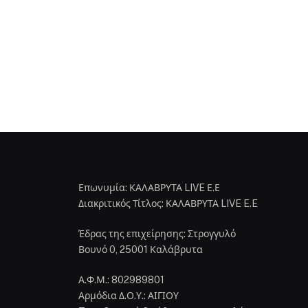
Επωνυμία: ΚΑΛΑΒΡΥΤΑ LIVE Ε.Ε
Διακριτικός Τίτλος: ΚΑΛΑΒΡΥΤΑ LIVE E.E
Έδρας της επιχείρησης: Στρογγυλό
Βουνό 0, 25001 Καλάβρυτα
Α.Φ.Μ.: 802989801
Αρμόδια Δ.Ο.Υ.: ΑΙΓΙΟΥ