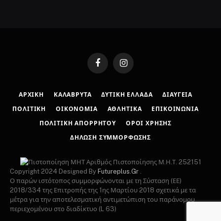
Facebook
Instagram
ΑΡΧΙΚΉ
ΚΑΛΆΒΡΥΤΑ
ΔΥΤΙΚΉ ΕΛΛΆΔΑ
ΔΙΑΎΓΕΙΑ
ΠΟΛΙΤΙΚΉ
ΟΙΚΟΝΟΜΊΑ
ΑΘΛΗΤΙΚΆ
ΕΠΙΚΟΙΝΩΝΊΑ
ΠΟΛΙΤΙΚΉ ΑΠΟΡΡΉΤΟΥ
ΌΡΟΙ ΧΡΉΣΗΣ
ΔΉΛΩΣΗ ΣΥΜΜΌΡΦΩΣΗΣ
Αριθμός Πιστοποίησης Μ.Η.Τ. 252151
Copyright 2024 Designed By
Futureplus.Gr
.
Ο παρών ιστότοπος συμμορφώνονται με τη Σύσταση (ΕΕ)
2018/334 της Επιτροπής της 1ης Μαρτίου 2018 σχετικά με τα
μέτρα για την αποτελεσματική αντιμετώπιση του παράνομου
περιεχομένου στο διαδίκτυο (L 63)