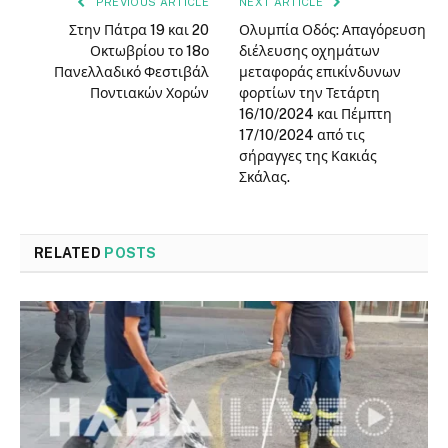
PREVIOUS ARTICLE
NEXT ARTICLE
Στην Πάτρα 19 και 20
Ολυμπία Οδός: Απαγόρευση
Οκτωβρίου το 18ο
διέλευσης οχημάτων
Πανελλαδικό Φεστιβάλ
μεταφοράς επικίνδυνων
Ποντιακών Χορών
φορτίων την Τετάρτη
16/10/2024 και Πέμπτη
17/10/2024 από τις
σήραγγες της Κακιάς
Σκάλας.
RELATED
POSTS