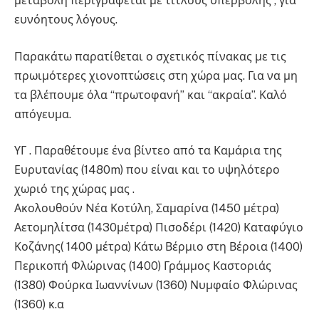
μεταβολή περιγράφεται με τίτλους υπερβολής , για
ευνόητους λόγους.
Παρακάτω παρατίθεται ο σχετικός πίνακας με τις
πρωιμότερες χιονοπτώσεις στη χώρα μας. Για να μη
τα βλέπουμε όλα “πρωτοφανή” και “ακραία”. Καλό
απόγευμα.
ΥΓ . Παραθέτουμε ένα βίντεο από τα Καμάρια της
Ευρυτανίας (1480m) που είναι και το υψηλότερο
χωριό της χώρας μας .
Ακολουθούν Nέα Κοτύλη, Σαμαρίνα (1450 μέτρα)
Αετομηλίτσα (1430μέτρα) Πισοδέρι (1420) Καταφύγιο
Κοζάνης( 1400 μέτρα) Κάτω Βέρμιο στη Βέροια (1400)
Περικοπή Φλώρινας (1400) Γράμμος Καστοριάς
(1380) Φούρκα Ιωαννίνων (1360) Νυμφαίο Φλώρινας
(1360) κ.α