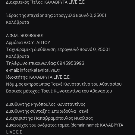
Διακριτικός Τίτλος: ΚΑΛΑΒΡΥΤΑ LIVE E.E
Έδρας της επιχείρησης: Στρογγυλό Βουνό 0, 25001
Καλάβρυτα
Α.Φ.Μ.: 802989801
Αρμόδια Δ.Ο.Υ.: ΑΙΓΙΟΥ
Tαχυδρομική διεύθυνση: Στρογγυλό Βουνό 0, 25001
Καλάβρυτα
Tηλέφωνο επικοινωνίας: 6945953993
e-mail: info@kalavritalive.gr
Iδιοκτήτης: ΚΑΛΑΒΡΥΤΑ LIVE E.E.
Νόμιμος εκπρόσωπος: Τσενέ Κωνσταντίνα του Αθανασίου
Βασικός μέτοχος: Τσενέ Κωνσταντίνα του Αθανασίου
Διευθυντής: Ρηγόπουλος Κωνσταντίνος
Διευθυντής σύνταξης: Σπυριδούλα Τσενέ
Διαχειριστής: Παπαβραμόπουλος Νικόλαος
Δικαιούχος του ονόματος τομέα (domain name): ΚΑΛΑΒΡΥΤΑ
LIVE E.E