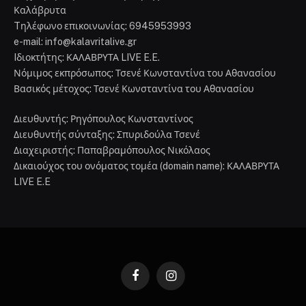
Καλάβρυτα
Tηλέφωνο επικοινωνίας: 6945953993
e-mail: info@kalavritalive.gr
Iδιοκτήτης: ΚΑΛΑΒΡΥΤΑ LIVE E.E.
Νόμιμος εκπρόσωπος: Τσενέ Κωνσταντίνα του Αθανασίου
Βασικός μέτοχος: Τσενέ Κωνσταντίνα του Αθανασίου
Διευθυντής: Ρηγόπουλος Κωνσταντίνος
Διευθυντής σύνταξης: Σπυριδούλα Τσενέ
Διαχειριστής: Παπαβραμόπουλος Νικόλαος
Δικαιούχος του ονόματος τομέα (domain name): ΚΑΛΑΒΡΥΤΑ
LIVE E.E
Facebook
Instagram