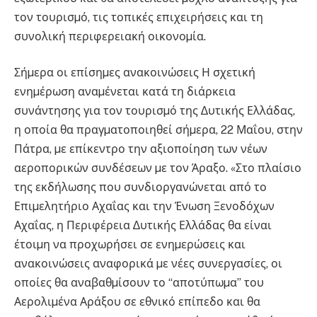
τον τουρισµό, τις τοπικές επιχειρήσεις και τη
συνολική περιφερειακή οικονοµία.
Σήµερα οι επίσηµες ανακοινώσεις Η σχετική
ενηµέρωση αναµένεται κατά τη διάρκεια
συνάντησης για τον τουρισµό της ∆υτικής Ελλάδας,
η οποία θα πραγµατοποιηθεί σήµερα, 22 Μαΐου, στην
Πάτρα, µε επίκεντρο την αξιοποίηση των νέων
αεροπορικών συνδέσεων µε τον Άραξο. «Στο πλαίσιο
της εκδήλωσης που συνδιοργανώνεται από το
Επιµελητήριο Αχαΐας και την Ένωση Ξενοδόχων
Αχαΐας, η Περιφέρεια ∆υτικής Ελλάδας θα είναι
έτοιµη να προχωρήσει σε ενηµερώσεις και
ανακοινώσεις αναφορικά µε νέες συνεργασίες, οι
οποίες θα αναβαθµίσουν το “αποτύπωµα” του
Αερολιµένα Αράξου σε εθνικό επίπεδο και θα