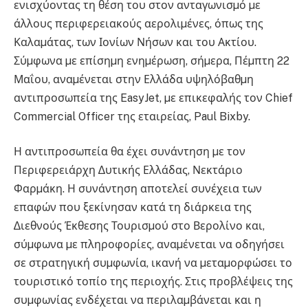
ενισχύοντας τη θέση του στον ανταγωνισµό µε
άλλους περιφερειακούς αερολιµένες, όπως της
Καλαµάτας, των Ιονίων Νήσων και του Ακτίου.
Σύµφωνα µε επίσηµη ενηµέρωση, σήµερα, Πέµπτη 22
Μαΐου, αναµένεται στην Ελλάδα υψηλόβαθµη
αντιπροσωπεία της EasyJet, µε επικεφαλής τον Chief
Commercial Officer της εταιρείας, Paul Bixby.
Η αντιπροσωπεία θα έχει συνάντηση µε τον
Περιφερειάρχη ∆υτικής Ελλάδας, Νεκτάριο
Φαρµάκη. Η συνάντηση αποτελεί συνέχεια των
επαφών που ξεκίνησαν κατά τη διάρκεια της
∆ιεθνούς Έκθεσης Τουρισµού στο Βερολίνο και,
σύµφωνα µε πληροφορίες, αναµένεται να οδηγήσει
σε στρατηγική συµφωνία, ικανή να µεταµορφώσει το
τουριστικό τοπίο της περιοχής. Στις προβλέψεις της
συµφωνίας ενδέχεται να περιλαµβάνεται και η