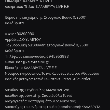
Επωνυμία: ΚΑΛΑΒΡΥΤΑ LIVE Ε.Ε
Διακριτικός Τίτλος: ΚΑΛΑΒΡΥΤΑ LIVE E.E
Έδρας της επιχείρησης: Στρογγυλό Βουνό 0, 25001
Καλάβρυτα
Α.Φ.Μ.: 802989801
Αρμόδια Δ.Ο.Υ.: ΑΙΓΙΟΥ
Tαχυδρομική διεύθυνση: Στρογγυλό Βουνό 0, 25001
Καλάβρυτα
Tηλέφωνο επικοινωνίας: 6945953993
e-mail: info@kalavritalive.gr
Iδιοκτήτης: ΚΑΛΑΒΡΥΤΑ LIVE E.E.
Νόμιμος εκπρόσωπος: Τσενέ Κωνσταντίνα του Αθανασίου
Βασικός μέτοχος: Τσενέ Κωνσταντίνα του Αθανασίου
Διευθυντής: Ρηγόπουλος Κωνσταντίνος
Διευθυντής σύνταξης: Σπυριδούλα Τσενέ
Διαχειριστής: Παπαβραμόπουλος Νικόλαος
Δικαιούχος του ονόματος τομέα (domain name): ΚΑΛΑΒΡΥΤΑ