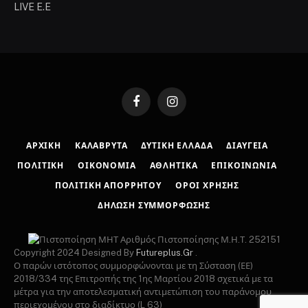
LIVE E.E
Facebook
Instagram
ΑΡΧΙΚΉ
ΚΑΛΆΒΡΥΤΑ
ΔΥΤΙΚΉ ΕΛΛΆΔΑ
ΔΙΑΎΓΕΙΑ
ΠΟΛΙΤΙΚΉ
ΟΙΚΟΝΟΜΊΑ
ΑΘΛΗΤΙΚΆ
ΕΠΙΚΟΙΝΩΝΊΑ
ΠΟΛΙΤΙΚΉ ΑΠΟΡΡΉΤΟΥ
ΌΡΟΙ ΧΡΉΣΗΣ
ΔΉΛΩΣΗ ΣΥΜΜΌΡΦΩΣΗΣ
Αριθμός Πιστοποίησης Μ.Η.Τ. 252151
Copyright 2024 Designed By
Futureplus.Gr
.
Ο παρών ιστότοπος συμμορφώνονται με τη Σύσταση (ΕΕ)
2018/334 της Επιτροπής της 1ης Μαρτίου 2018 σχετικά με τα
μέτρα για την αποτελεσματική αντιμετώπιση του παράνομου
περιεχομένου στο διαδίκτυο (L 63)