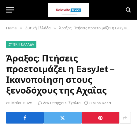
»
»
Home
Δυτική Ελλάδα
Άραξος: Πτήσεις προετοιµάζει η EasyJet – Ικανοποίηση στους ξενοδόχους της Αχαΐας
ΔΥΤΙΚΉ ΕΛΛΆΔΑ
Άραξος: Πτήσεις
προετοιµάζει η EasyJet –
Ικανοποίηση στους
ξενοδόχους της Αχαΐας
22 Μαΐου 2025
Δεν υπάρχουν Σχόλια
3 Mins Read