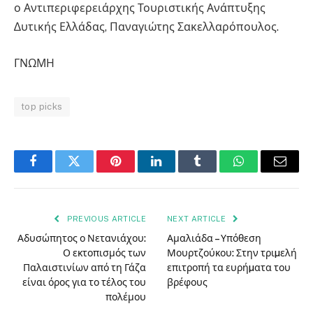
ο Αντιπεριφερειάρχης Τουριστικής Ανάπτυξης
∆υτικής Ελλάδας, Παναγιώτης Σακελλαρόπουλος.
ΓΝΩΜΗ
top picks
Facebook
Twitter
Pinterest
LinkedIn
Tumblr
WhatsApp
Email
PREVIOUS ARTICLE
NEXT ARTICLE
Αδυσώπητος ο Νετανιάχου:
Αμαλιάδα – Υπόθεση
Ο εκτοπισμός των
Μουρτζούκου: Στην τριµελή
Παλαιστινίων από τη Γάζα
επιτροπή τα ευρήµατα του
είναι όρος για το τέλος του
βρέφους
πολέμου