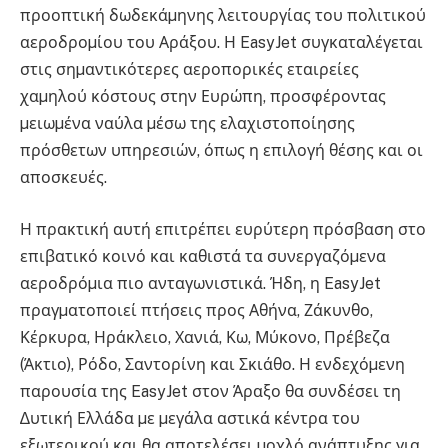
προοπτική δωδεκάµηνης λειτουργίας του πολιτικού
αεροδροµίου του Αράξου. Η EasyJet συγκαταλέγεται
στις σηµαντικότερες αεροπορικές εταιρείες
χαµηλού κόστους στην Ευρώπη, προσφέροντας
µειωµένα ναύλα µέσω της ελαχιστοποίησης
πρόσθετων υπηρεσιών, όπως η επιλογή θέσης και οι
αποσκευές.
Η πρακτική αυτή επιτρέπει ευρύτερη πρόσβαση στο
επιβατικό κοινό και καθιστά τα συνεργαζόµενα
αεροδρόµια πιο ανταγωνιστικά. Ήδη, η EasyJet
πραγµατοποιεί πτήσεις προς Αθήνα, Ζάκυνθο,
Κέρκυρα, Ηράκλειο, Χανιά, Κω, Μύκονο, Πρέβεζα
(Άκτιο), Ρόδο, Σαντορίνη και Σκιάθο. Η ενδεχόµενη
παρουσία της EasyJet στον Άραξο θα συνδέσει τη
∆υτική Ελλάδα µε µεγάλα αστικά κέντρα του
εξωτερικού και θα αποτελέσει µοχλό ανάπτυξης για