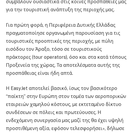
συµβάλουν ουσιαστικά στις κοινές προσπάθειές µας
για την τουριστική ανάπτυξη της περιοχής µας.
Για πρώτη φορά, η Περιφέρεια ∆υτικής Ελλάδας
πραγµατοποίησε οργανωµένη παρουσίαση για τις
τουριστικές προοπτικές της περιοχής, µε πύλη
εισόδου τον Άραξο, τόσο σε τουριστικούς
πράκτορες (tour operators), όσο και στα κατά τόπους
Προξενεία της χώρας. Τα αποτελέσµατα αυτής της
προσπάθειας είναι ήδη απτά.
Η EasyJet αποτελεί βασικό, ίσως τον βασικότερο
“παίκτη” στην Ευρώπη στον τοµέα των αεροπορικών
εταιρειών χαµηλού κόστους, µε εκτεταµένο δίκτυο
συνδέσεων σε πόλεις και πρωτεύουσες. Η
ενδεχόµενη συνεργασία µας µαζί της θα έχει υψηλή
προστιθέµενη αξία, εφόσον τελεσφορήσει», δήλωσε