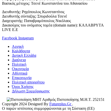
Βασικός μέτοχος: Τσενέ Κωνσταντίνα του Αθανασίου
Διευθυντής: Ρηγόπουλος Κωνσταντίνος
Διευθυντής σύνταξης: Σπυριδούλα Τσενέ
Διαχειριστής: Παπαβραμόπουλος Νικόλαος
Δικαιούχος του ονόματος τομέα (domain name): ΚΑΛΑΒΡΥΤΑ
LIVE E.E
Facebook
Instagram
Αρχική
Καλάβρυτα
Δυτική Ελλάδα
Διαύγεια
Πολιτική
Οικονομία
Αθλητικά
Επικοινωνία
Πολιτική απορρήτου
Όροι Χρήσης
Δήλωση Συμμόρφωσης
Αριθμός Πιστοποίησης Μ.Η.Τ. 252151
Copyright 2024 Designed By
Futureplus.Gr
.
Ο παρών ιστότοπος συμμορφώνονται με τη Σύσταση (ΕΕ)