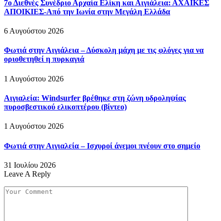
7ο Διεθνές Συνέδριο Αρχαία Ελίκη και Αιγιάλεια: ΑΧΑΪΚΕΣ
ΑΠΟΙΚΙΕΣ-Από την Ιωνία στην Μεγάλη Ελλάδα
6 Αυγούστου 2026
Φωτιά στην Αιγιάλεια – Δύσκολη μάχη με τις φλόγες για να
οριοθετηθεί η πυρκαγιά
1 Αυγούστου 2026
Αιγιαλεία: Windsurfer βρέθηκε στη ζώνη υδροληψίας
πυροσβεστικού ελικοπτέρου (βίντεο)
1 Αυγούστου 2026
Φωτιά στην Αιγιαλεία – Ισχυροί άνεμοι πνέουν στο σημείο
31 Ιουλίου 2026
Leave A Reply