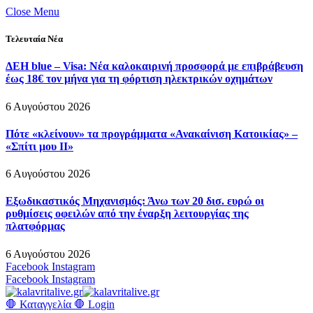
Close Menu
Τελευταία Νέα
ΔΕΗ blue – Visa: Νέα καλοκαιρινή προσφορά με επιβράβευση
έως 18€ τον μήνα για τη φόρτιση ηλεκτρικών οχημάτων
6 Αυγούστου 2026
Πότε «κλείνουν» τα προγράμματα «Ανακαίνιση Κατοικίας» –
«Σπίτι μου ΙΙ»
6 Αυγούστου 2026
Εξωδικαστικός Μηχανισμός: Άνω των 20 δισ. ευρώ οι
ρυθμίσεις οφειλών από την έναρξη λειτουργίας της
πλατφόρμας
6 Αυγούστου 2026
Facebook
Instagram
Facebook
Instagram
🛑 Καταγγελία 🛑
Login