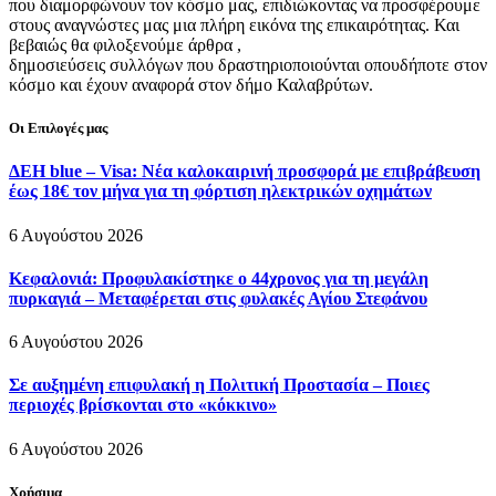
που διαμορφώνουν τον κόσμο μας, επιδιώκοντας να προσφέρουμε
στους αναγνώστες μας μια πλήρη εικόνα της επικαιρότητας. Και
βεβαιώς θα φιλοξενούμε άρθρα ,
δημοσιεύσεις συλλόγων που δραστηριοποιούνται οπουδήποτε στον
κόσμο και έχουν αναφορά στον δήμο Καλαβρύτων.
Οι Επιλογές μας
ΔΕΗ blue – Visa: Νέα καλοκαιρινή προσφορά με επιβράβευση
έως 18€ τον μήνα για τη φόρτιση ηλεκτρικών οχημάτων
6 Αυγούστου 2026
Κεφαλονιά: Προφυλακίστηκε ο 44χρονος για τη μεγάλη
πυρκαγιά – Μεταφέρεται στις φυλακές Αγίου Στεφάνου
6 Αυγούστου 2026
Σε αυξημένη επιφυλακή η Πολιτική Προστασία – Ποιες
περιοχές βρίσκονται στο «κόκκινο»
6 Αυγούστου 2026
Χρήσιμα