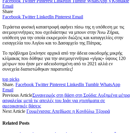
Facebook
Twitter
Pinterest
LinkedIn
Tumblr
WhatsApp
VKontakte
Email
Share
Facebook
Twitter
LinkedIn
Pinterest
Email
Τεράστια φυσική καταστροφή αφήνει πίσω της η υπόθεση µε τις
ανεµογεννήτριες που σχεδιάστηκε να µπουν στην Άνω Ζήρια,
υπόθεση για την οποία εκκρεµούν διώξεις και καταγγελίες στην
εισαγγελία του Αιγίου και το Δασαρχείο της Πάτρας.
Το πρόβληµα ξεκίνησε αρχικά από την άδεια οικοδοµής µικρής
κλίµακας που δόθηκε για την ανεµογεννήτρια «γίγας» ύψους 120
µέτρων που ήταν µεν αδειοδοτηµένη από το 2021 αλλά εν
συνεχεία διαπιστώθηκαν παρατυπίες!
top picks
Share.
Facebook
Twitter
Pinterest
LinkedIn
Tumblr
WhatsApp
Email
Previous Article
Συναγερμός στη βάση στη Σούδα: Αυξημένα μέτρα
ασφαλείας μετά τις απειλές του Ιράν για χτυπήματα σε
αμερικανικές βάσεις
Next Article
Γουμένισσα: Απεβίωσε η Κονδύλω Τζουρά
Related
Posts