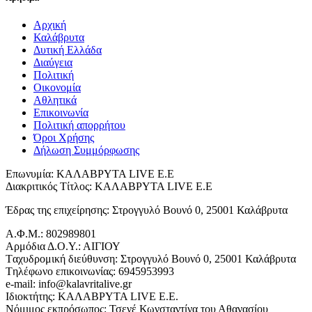
Αρχική
Καλάβρυτα
Δυτική Ελλάδα
Διαύγεια
Πολιτική
Οικονομία
Αθλητικά
Επικοινωνία
Πολιτική απορρήτου
Όροι Χρήσης
Δήλωση Συμμόρφωσης
Επωνυμία: ΚΑΛΑΒΡΥΤΑ LIVE Ε.Ε
Διακριτικός Τίτλος: ΚΑΛΑΒΡΥΤΑ LIVE E.E
Έδρας της επιχείρησης: Στρογγυλό Βουνό 0, 25001 Καλάβρυτα
Α.Φ.Μ.: 802989801
Αρμόδια Δ.Ο.Υ.: ΑΙΓΙΟΥ
Tαχυδρομική διεύθυνση: Στρογγυλό Βουνό 0, 25001 Καλάβρυτα
Tηλέφωνο επικοινωνίας: 6945953993
e-mail: info@kalavritalive.gr
Iδιοκτήτης: ΚΑΛΑΒΡΥΤΑ LIVE E.E.
Νόμιμος εκπρόσωπος: Τσενέ Κωνσταντίνα του Αθανασίου