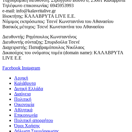
Tαχυδρομική διεύθυνση: Στρογγυλό Βουνό 0, 25001 Καλάβρυτα
Tηλέφωνο επικοινωνίας: 6945953993
e-mail: info@kalavritalive.gr
Iδιοκτήτης: ΚΑΛΑΒΡΥΤΑ LIVE E.E.
Νόμιμος εκπρόσωπος: Τσενέ Κωνσταντίνα του Αθανασίου
Βασικός μέτοχος: Τσενέ Κωνσταντίνα του Αθανασίου
Διευθυντής: Ρηγόπουλος Κωνσταντίνος
Διευθυντής σύνταξης: Σπυριδούλα Τσενέ
Διαχειριστής: Παπαβραμόπουλος Νικόλαος
Δικαιούχος του ονόματος τομέα (domain name): ΚΑΛΑΒΡΥΤΑ
LIVE E.E
Facebook
Instagram
Αρχική
Καλάβρυτα
Δυτική Ελλάδα
Διαύγεια
Πολιτική
Οικονομία
Αθλητικά
Επικοινωνία
Πολιτική απορρήτου
Όροι Χρήσης
Δήλωση Συμμόρφωσης