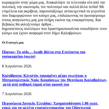
κυριαρχούν στην χώρα μας. Ανακαλύψτε τα τελευταία νέα από την
πολιτική, την οικονομία, τον πολιτισμό και πολλά άλλα πεδία! Με
επιμέλεια και ακρίβεια, παρουσιάζουμε αντικειμενικά τα γεγονότα
που διαμορφώνουν τον κόσμο μας, επιδιώκοντας να προσφέρουμε
στους αναγνώστες μας μια πλήρη εικόνα της επικαιρότητας. Και
βεβαιώς θα φιλοξενούμε άρθρα ,
δημοσιεύσεις συλλόγων που δραστηριοποιούνται οπουδήποτε στον
κόσμο και έχουν αναφορά στον δήμο Καλαβρύτων.
Οι Επιλογές μας
Πύργος: Το φίδι… έκοβε βόλτα στα Επείγοντα του
νοσοκομείου (φωτο)
8 Αυγούστου 2026
Καλάβρυτα: Κλειστός παραμένει μέχρι νεωτέρας ο
Μητροπολιτικός Ναός Κοιμήσεως της Θεοτόκου Καλαβρύτων,
μετά από σοβαρή ζημιά στην οροφή του
7 Αυγούστου 2026
Περιφέρεια Δυτικής Ελλάδας: Χρηματοδότηση 1,86 εκατ.
ευρώ για τη μελέτη επαναλειτουργίας του Οδοντωτού