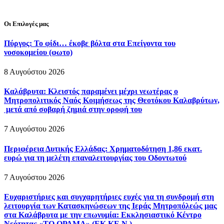
Οι Επιλογές μας
Πύργος: Το φίδι… έκοβε βόλτα στα Επείγοντα του
νοσοκομείου (φωτο)
8 Αυγούστου 2026
Καλάβρυτα: Κλειστός παραμένει μέχρι νεωτέρας ο
Μητροπολιτικός Ναός Κοιμήσεως της Θεοτόκου Καλαβρύτων,
μετά από σοβαρή ζημιά στην οροφή του
7 Αυγούστου 2026
Περιφέρεια Δυτικής Ελλάδας: Χρηματοδότηση 1,86 εκατ.
ευρώ για τη μελέτη επαναλειτουργίας του Οδοντωτού
7 Αυγούστου 2026
Ευχαριστήριες και συγχαρητήριες ευχές για τη συνδρομή στη
λειτουργία των Κατασκηνώσεων της Ιεράς Μητροπόλεώς μας
στα Καλάβρυτα με την επωνυμία: Εκκλησιαστικό Κέντρο
Νεότητας «ΤΟ ΟΡΑΜΑ» (ΕΚ.ΚΕ.Ν.)