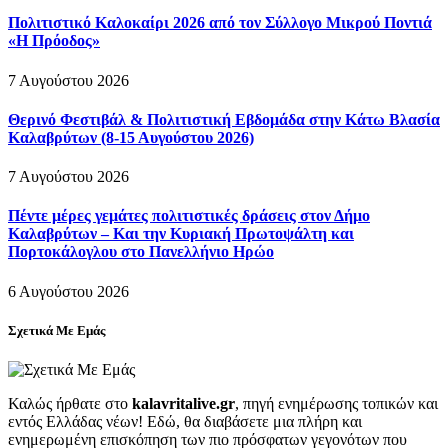
Πολιτιστικό Καλοκαίρι 2026 από τον Σύλλογο Μικρού Ποντιά
«Η Πρόοδος»
7 Αυγούστου 2026
Θερινό Φεστιβάλ & Πολιτιστική Εβδομάδα στην Κάτω Βλασία
Καλαβρύτων (8-15 Αυγούστου 2026)
7 Αυγούστου 2026
Πέντε μέρες γεμάτες πολιτιστικές δράσεις στον Δήμο
Καλαβρύτων – Και την Κυριακή Πρωτοψάλτη και
Πορτοκάλογλου στο Πανελλήνιο Ηρώο
6 Αυγούστου 2026
Σχετικά Με Εμάς
Καλώς ήρθατε στο
kalavritalive.gr
, πηγή ενημέρωσης τοπικών και
εντός Ελλάδας νέων! Εδώ, θα διαβάσετε μια πλήρη και
ενημερωμένη επισκόπηση των πιο πρόσφατων γεγονότων που