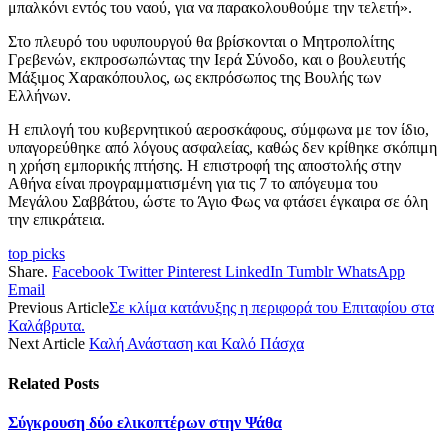
μπαλκόνι εντός του ναού, για να παρακολουθούμε την τελετή».
Στο πλευρό του υφυπουργού θα βρίσκονται ο Μητροπολίτης
Γρεβενών, εκπροσωπώντας την Ιερά Σύνοδο, και ο βουλευτής
Μάξιμος Χαρακόπουλος, ως εκπρόσωπος της Βουλής των
Ελλήνων.
Η επιλογή του κυβερνητικού αεροσκάφους, σύμφωνα με τον ίδιο,
υπαγορεύθηκε από λόγους ασφαλείας, καθώς δεν κρίθηκε σκόπιμη
η χρήση εμπορικής πτήσης. Η επιστροφή της αποστολής στην
Αθήνα είναι προγραμματισμένη για τις 7 το απόγευμα του
Μεγάλου Σαββάτου, ώστε το Άγιο Φως να φτάσει έγκαιρα σε όλη
την επικράτεια.
top picks
Share.
Facebook
Twitter
Pinterest
LinkedIn
Tumblr
WhatsApp
Email
Previous Article
Σε κλίμα κατάνυξης η περιφορά του Επιταφίου στα
Καλάβρυτα.
Next Article
Καλή Ανάσταση και Καλό Πάσχα
Related
Posts
Σύγκρουση δύο ελικοπτέρων στην Ψάθα