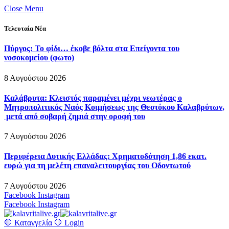
Close Menu
Τελευταία Νέα
Πύργος: Το φίδι… έκοβε βόλτα στα Επείγοντα του
νοσοκομείου (φωτο)
8 Αυγούστου 2026
Καλάβρυτα: Κλειστός παραμένει μέχρι νεωτέρας ο
Μητροπολιτικός Ναός Κοιμήσεως της Θεοτόκου Καλαβρύτων,
μετά από σοβαρή ζημιά στην οροφή του
7 Αυγούστου 2026
Περιφέρεια Δυτικής Ελλάδας: Χρηματοδότηση 1,86 εκατ.
ευρώ για τη μελέτη επαναλειτουργίας του Οδοντωτού
7 Αυγούστου 2026
Facebook
Instagram
Facebook
Instagram
🛑 Καταγγελία 🛑
Login