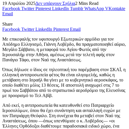
19 Απριλίου 2025
Δεν υπάρχουν Σχόλια
2 Mins Read
Facebook
Twitter
Pinterest
LinkedIn
Tumblr
WhatsApp
VKontakte
Email
Share
Facebook
Twitter
LinkedIn
Pinterest
Email
Με επικεφαλής τον υφυπουργό Εξωτερικών αρμόδιο για τον
Απόδημο Ελληνισμό, Γιάννη Λοβέρδο, θα πραγματοποιηθεί αύριο,
Μεγάλο Σάββατο, η μεταφορά του Αγίου Φωτός από την
Ιερουσαλήμ στην Αθήνα, αμέσως μετά την τελετή αφής στον
Πανάγιο Τάφο, στον Ναό της Αναστάσεως.
Όπως δήλωσε ο ίδιος σε τηλεοπτική του παρέμβαση στον ΣΚΑΪ, η
ελληνική αντιπροσωπεία φέτος θα είναι ολιγομελής, καθώς η
μετάβαση στο Ισραήλ θα γίνει με το κυβερνητικό αεροσκάφος, το
οποίο διαθέτει μόλις 13 θέσεις. Η αποστολή αναχωρεί στις 7 το
πρωί του Σαββάτου από το στρατιωτικό αεροδρόμιο της Ελευσίνας
με προορισμό το Τελ Αβίβ.
Από εκεί, η αντιπροσωπεία θα κατευθυνθεί στο Πατριαρχείο
Ιεροσολύμων, όπου θα έχει συνάντηση και ανταλλαγή ευχών με
τον Πατριάρχη Θεόφιλο. Στη συνέχεια θα μεταβεί στον Ναό της
Αναστάσεως, όπου —όπως υπενθύμισε ο κ. Λοβέρδος— «οι
Έλληνες Ορθόδοξοι διαθέτουμε παραδοσιακά ειδικό χώρο, ένα