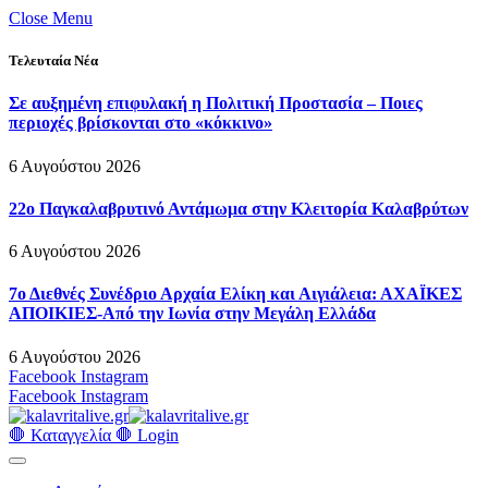
Close Menu
Τελευταία Νέα
Σε αυξημένη επιφυλακή η Πολιτική Προστασία – Ποιες
περιοχές βρίσκονται στο «κόκκινο»
6 Αυγούστου 2026
22ο Παγκαλαβρυτινό Αντάμωμα στην Κλειτορία Καλαβρύτων
6 Αυγούστου 2026
7ο Διεθνές Συνέδριο Αρχαία Ελίκη και Αιγιάλεια: ΑΧΑΪΚΕΣ
ΑΠΟΙΚΙΕΣ-Από την Ιωνία στην Μεγάλη Ελλάδα
6 Αυγούστου 2026
Facebook
Instagram
Facebook
Instagram
🛑 Καταγγελία 🛑
Login