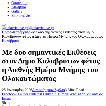
Οικονομία
Αθλητικά
Gallery
Επικοινωνία
Home
»
Καλάβρυτα
»
Mε δυο σημαντικές Εκθέσεις στον Δήμο
Καλαβρύτων φέτος η Διεθνής Ημέρα Μνήμης του Ολοκαυτώματος
Καλάβρυτα
Mε δυο σημαντικές Εκθέσεις
στον Δήμο Καλαβρύτων φέτος
η Διεθνής Ημέρα Μνήμης του
Ολοκαυτώματος
25 Ιανουαρίου 2026
Δεν υπάρχουν Σχόλια
3 Mins Read
Facebook
Twitter
Pinterest
LinkedIn
Tumblr
WhatsApp
VKontakte
Email
Share