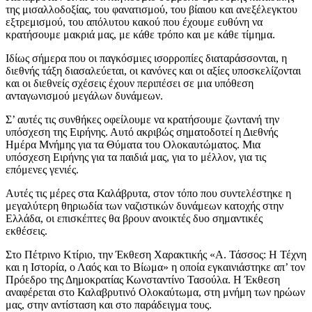
της μισαλλοδοξίας, του φανατισμού, του βίαιου και ανεξέλεγκτου
εξτρεμισμού, του απόλυτου κακού που έχουμε ευθύνη να
κρατήσουμε μακριά μας, με κάθε τρόπο και με κάθε τίμημα.
Ιδίως σήμερα που οι παγκόσμιες ισορροπίες διαταράσσονται, η
διεθνής τάξη διασαλεύεται, οι κανόνες και οι αξίες υποσκελίζονται
και οι διεθνείς σχέσεις έχουν περιπέσει σε μια υπόθεση
ανταγωνισμού μεγάλων δυνάμεων.
Σ’ αυτές τις συνθήκες οφείλουμε να κρατήσουμε ζωντανή την
υπόσχεση της Ειρήνης. Αυτό ακριβώς σηματοδοτεί η Διεθνής
Ημέρα Μνήμης για τα Θύματα του Ολοκαυτώματος. Μια
υπόσχεση Ειρήνης για τα παιδιά μας, για το μέλλον, για τις
επόμενες γενιές.
Αυτές τις μέρες στα Καλάβρυτα, στον τόπο που συντελέστηκε η
μεγαλύτερη θηριωδία των ναζιστικών δυνάμεων κατοχής στην
Ελλάδα, οι επισκέπτες θα βρουν ανοικτές δυο σημαντικές
εκθέσεις.
Στο Πέτρινο Κτίριο, την Έκθεση Χαρακτικής «Α. Τάσσος: Η Τέχνη
και η Ιστορία, ο Λαός και το Βίωμα» η οποία εγκαινιάστηκε απ’ τον
Πρόεδρο της Δημοκρατίας Κωνσταντίνο Τασούλα. Η Έκθεση
αναφέρεται στο Καλαβρυτινό Ολοκαύτωμα, στη μνήμη των ηρώων
μας, στην αντίσταση και στο παράδειγμα τους.