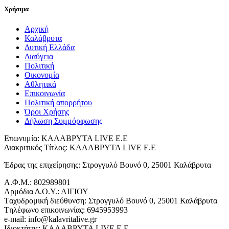
Χρήσιμα
Αρχική
Καλάβρυτα
Δυτική Ελλάδα
Διαύγεια
Πολιτική
Οικονομία
Αθλητικά
Επικοινωνία
Πολιτική απορρήτου
Όροι Χρήσης
Δήλωση Συμμόρφωσης
Επωνυμία: ΚΑΛΑΒΡΥΤΑ LIVE Ε.Ε
Διακριτικός Τίτλος: ΚΑΛΑΒΡΥΤΑ LIVE E.E
Έδρας της επιχείρησης: Στρογγυλό Βουνό 0, 25001 Καλάβρυτα
Α.Φ.Μ.: 802989801
Αρμόδια Δ.Ο.Υ.: ΑΙΓΙΟΥ
Tαχυδρομική διεύθυνση: Στρογγυλό Βουνό 0, 25001 Καλάβρυτα
Tηλέφωνο επικοινωνίας: 6945953993
e-mail: info@kalavritalive.gr
Iδιοκτήτης: ΚΑΛΑΒΡΥΤΑ LIVE E.E.