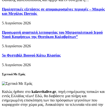
Προληπτικές εξετάσεις σε απομακρυσμένες περιοχές – Μικρός
και Μεγάλος Ποντιάς
5 Αυγούστου 2026
Προσωρινή αναστολή λειτουργίας του Μητροπολιτικού Ιερού
Ναού Κοιμήσεως της Θεοτόκου Καλαβρύτων”
5 Αυγούστου 2026
5ο Φεστιβάλ Βουνού Κάτω Βλασίας
5 Αυγούστου 2026
Σχετικά Με Εμάς
Καλώς ήρθατε στο
kalavritalive.gr
, πηγή ενημέρωσης τοπικών και
εντός Ελλάδας νέων! Εδώ, θα διαβάσετε μια πλήρη και
ενημερωμένη επισκόπηση των πιο πρόσφατων γεγονότων που
κυριαρχούν στην χώρα μας. Ανακαλύψτε τα τελευταία νέα από την