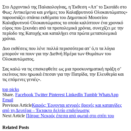
Στο Αρχοντικό της Παλαιολογίνας, η Έκθεση «Απ’ το Σκοτάδι στο
Φως: Αντικείμενα και μνήμες του Καλαβρυτινού Ολοκαυτώματος»
παρουσιάζει σπάνια εκθέματα του Δημοτικού Μουσείου
Καλαβρυτινού Ολοκαυτώματος τα οποία καλύπτουν ένα χρονικό
εύρος που ξεκινάει από τα προπολεμικά χρόνια, συνεχίζει με την
περίοδο της Κατοχής και καταλήγει στα πρώτα μεταπολεμικά
χρόνια.
Δυο εκθέσεις που λένε πολλά περισσότερα απ’ ό,τι τα λόγια
μπορούν να πουν για την Διεθνή Ημέρα των Θυμάτων του
Ολοκαυτώματος.
Σας καλώ να τις επισκεφθείτε ως μια προσκυνηματική πράξη σ’
εκείνους που ηρωικά έπεσαν για την Πατρίδα, την Ελευθερία και
τις επόμενες γενιές».
top picks
Share.
Facebook
Twitter
Pinterest
LinkedIn
Tumblr
WhatsApp
Email
Previous Article
Καιρός: Έρχονται ισχυρές βροχές και καταιγίδες
από τη Δευτέρα – Έκτακτο δελτίο επιδείνωσης
Next Article
Πάτρα: Νεκρός έπειτα από φωτιά στο σπίτι του
Related
Posts