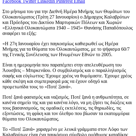
Facebook
Twitter
LinkedIn
Pinterest
Email
Στο μήνυμα του για την Διεθνή Ημέρα Μνήμης των Θυμάτων του
Ολοκαυτώματος (Τρίτη 27 Ιανουαρίου) ο Δήμαρχος Καλαβρύτων
και Πρόεδρος του Δικτύου Μαρτυρικών Πόλεων και Χωριών
«Ελληνικά Ολοκαυτώματα 1940 – 1945» Θανάσης Παπαδόπουλος
αναφέρει τα εξής:
«Η 27η Ιανουαρίου έχει παγκοσμίως καθιερωθεί ως Ημέρα
Μνήμης για τα Θύματα του Ολοκαυτώματος, με το ψήφισμα 60/7
της Γενικής Συνέλευσης των Ηνωμένων Εθνών το 2005.
Είναι η ημερομηνία που παραπέμπει στην απελευθέρωση του
Άουσβιτς – Μπιρκενάου. Ο συμβολισμός και ο παραλληλισμός
σαφής και εύγλωττος: Έχουμε χρέος να θυμόμαστε. Έχουμε χρέος
κάθε σκέψη και συμπεριφορά μας να έχουν οδηγό και
προμετωπίδα τους το «Ποτέ Ξανά».
Ποτέ ξανά φασισμός και ναζισμός. Ποτέ ξανά η ανθρωπότητα, σε
κανένα σημείο της και για κανένα λόγο, να μη ζήσει τις διώξεις και
τους βασανισμούς, τις ομαδικές εκτελέσεις, τις θηριωδίες, τις
εξοντώσεις, τη φρίκη και τον όλεθρο που βίωσαν τα εκατομμύρια
θύματα του Ολοκαυτώματος.
Το «Ποτέ Ξανά» χαραγμένο με λευκά γράμματα στον Λόφο των
Καλαβρύτων είναι ένα παγκόσμιο σύμβολο ομόθυμης καταδίκης