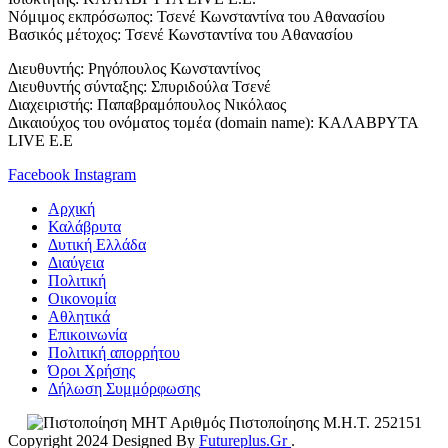
Νόμιμος εκπρόσωπος: Τσενέ Κωνσταντίνα του Αθανασίου
Βασικός μέτοχος: Τσενέ Κωνσταντίνα του Αθανασίου
Διευθυντής: Ρηγόπουλος Κωνσταντίνος
Διευθυντής σύνταξης: Σπυριδούλα Τσενέ
Διαχειριστής: Παπαβραμόπουλος Νικόλαος
Δικαιούχος του ονόματος τομέα (domain name): ΚΑΛΑΒΡΥΤΑ
LIVE E.E
Facebook
Instagram
Αρχική
Καλάβρυτα
Δυτική Ελλάδα
Διαύγεια
Πολιτική
Οικονομία
Αθλητικά
Επικοινωνία
Πολιτική απορρήτου
Όροι Χρήσης
Δήλωση Συμμόρφωσης
Αριθμός Πιστοποίησης Μ.Η.Τ. 252151
Copyright 2024 Designed By
Futureplus.Gr
.