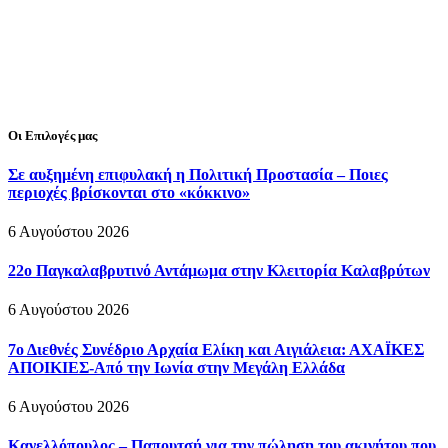
Οι Επιλογές μας
Σε αυξημένη επιφυλακή η Πολιτική Προστασία – Ποιες
περιοχές βρίσκονται στο «κόκκινο»
6 Αυγούστου 2026
22ο Παγκαλαβρυτινό Αντάμωμα στην Κλειτορία Καλαβρύτων
6 Αυγούστου 2026
7ο Διεθνές Συνέδριο Αρχαία Ελίκη και Αιγιάλεια: ΑΧΑΪΚΕΣ
ΑΠΟΙΚΙΕΣ-Από την Ιωνία στην Μεγάλη Ελλάδα
6 Αυγούστου 2026
Κανελλόπουλος – Παπουτσή για την πώληση του ακινήτου που