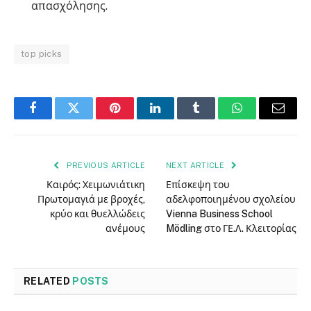
απασχόλησης.
top picks
Facebook
Twitter
Pinterest
LinkedIn
Tumblr
WhatsApp
Email
PREVIOUS ARTICLE
NEXT ARTICLE
Καιρός: Χειμωνιάτικη
Επίσκεψη του
Πρωτομαγιά με βροχές,
αδελφοποιημένου σχολείου
κρύο και θυελλώδεις
Vienna Business School
ανέμους
Mödling στο ΓΕ.Λ. Κλειτορίας
RELATED
POSTS