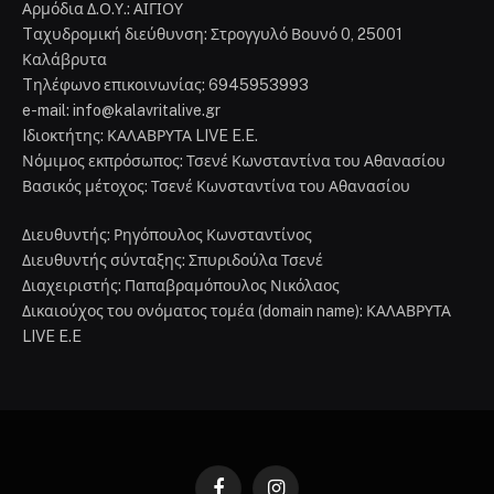
Αρμόδια Δ.Ο.Υ.: ΑΙΓΙΟΥ
Tαχυδρομική διεύθυνση: Στρογγυλό Βουνό 0, 25001
Καλάβρυτα
Tηλέφωνο επικοινωνίας: 6945953993
e-mail: info@kalavritalive.gr
Iδιοκτήτης: ΚΑΛΑΒΡΥΤΑ LIVE E.E.
Νόμιμος εκπρόσωπος: Τσενέ Κωνσταντίνα του Αθανασίου
Βασικός μέτοχος: Τσενέ Κωνσταντίνα του Αθανασίου
Διευθυντής: Ρηγόπουλος Κωνσταντίνος
Διευθυντής σύνταξης: Σπυριδούλα Τσενέ
Διαχειριστής: Παπαβραμόπουλος Νικόλαος
Δικαιούχος του ονόματος τομέα (domain name): ΚΑΛΑΒΡΥΤΑ
LIVE E.E