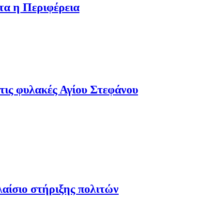
τα η Περιφέρεια
τις φυλακές Αγίου Στεφάνου
λαίσιο στήριξης πολιτών