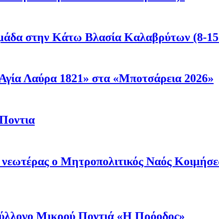
μάδα στην Κάτω Βλασία Καλαβρύτων (8-15
Αγία Λαύρα 1821» στα «Μποτσάρεια 2026»
 Ποντια
ι νεωτέρας ο Μητροπολιτικός Ναός Κοιμήσ
 Σύλλογο Μικρού Ποντιά «Η Πρόοδος»