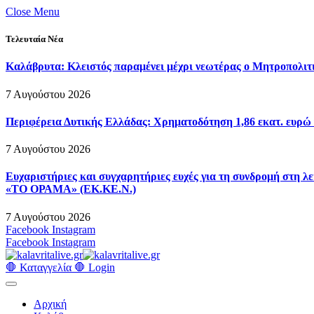
Close Menu
Τελευταία Νέα
Καλάβρυτα: Κλειστός παραμένει μέχρι νεωτέρας ο Μητροπολιτ
7 Αυγούστου 2026
Περιφέρεια Δυτικής Ελλάδας: Χρηματοδότηση 1,86 εκατ. ευρώ 
7 Αυγούστου 2026
Ευχαριστήριες και συγχαρητήριες ευχές για τη συνδρομή στη
«ΤΟ ΟΡΑΜΑ» (ΕΚ.ΚΕ.Ν.)
7 Αυγούστου 2026
Facebook
Instagram
Facebook
Instagram
🛑 Καταγγελία 🛑
Login
Αρχική