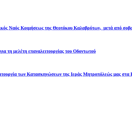
ικός Ναός Κοιμήσεως της Θεοτόκου Καλαβρύτων, μετά από σοβα
για τη μελέτη επαναλειτουργίας του Οδοντωτού
 λειτουργία των Κατασκηνώσεων της Ιεράς Μητροπόλεώς μας στα