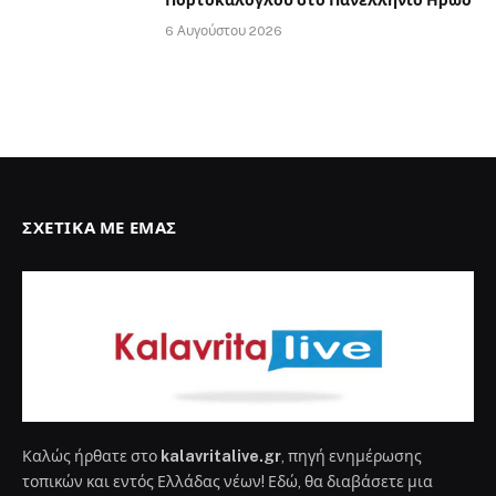
6 Αυγούστου 2026
ΣΧΕΤΙΚΆ ΜΕ ΕΜΆΣ
Καλώς ήρθατε στο
kalavritalive.gr
, πηγή ενημέρωσης
τοπικών και εντός Ελλάδας νέων! Εδώ, θα διαβάσετε μια