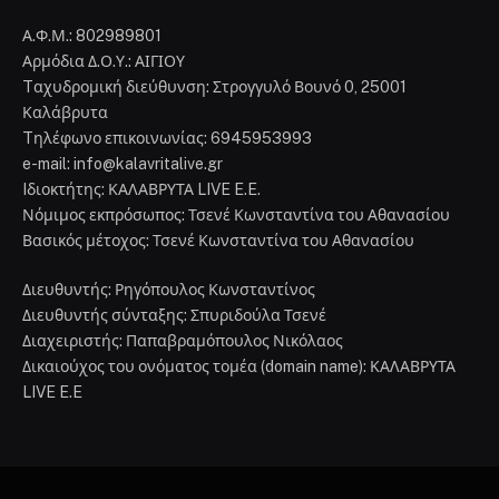
Α.Φ.Μ.: 802989801
Αρμόδια Δ.Ο.Υ.: ΑΙΓΙΟΥ
Tαχυδρομική διεύθυνση: Στρογγυλό Βουνό 0, 25001
Καλάβρυτα
Tηλέφωνο επικοινωνίας: 6945953993
e-mail: info@kalavritalive.gr
Iδιοκτήτης: ΚΑΛΑΒΡΥΤΑ LIVE E.E.
Νόμιμος εκπρόσωπος: Τσενέ Κωνσταντίνα του Αθανασίου
Βασικός μέτοχος: Τσενέ Κωνσταντίνα του Αθανασίου
Διευθυντής: Ρηγόπουλος Κωνσταντίνος
Διευθυντής σύνταξης: Σπυριδούλα Τσενέ
Διαχειριστής: Παπαβραμόπουλος Νικόλαος
Δικαιούχος του ονόματος τομέα (domain name): ΚΑΛΑΒΡΥΤΑ
LIVE E.E