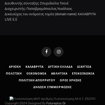
Διευθυντής σύνταξης: Σπυριδούλα Τσενέ
Διαχειριστής: Παπαβραμόπουλος Νικόλαος
Δικαιούχος του ονόματος τομέα (domain name): ΚΑΛΑΒΡΥΤΑ
LIVE E.E
Facebook
Instagram
ΑΡΧΙΚΉ
ΚΑΛΆΒΡΥΤΑ
ΔΥΤΙΚΉ ΕΛΛΆΔΑ
ΔΙΑΎΓΕΙΑ
ΠΟΛΙΤΙΚΉ
ΟΙΚΟΝΟΜΊΑ
ΑΘΛΗΤΙΚΆ
ΕΠΙΚΟΙΝΩΝΊΑ
ΠΟΛΙΤΙΚΉ ΑΠΟΡΡΉΤΟΥ
ΌΡΟΙ ΧΡΉΣΗΣ
ΔΉΛΩΣΗ ΣΥΜΜΌΡΦΩΣΗΣ
Αριθμός Πιστοποίησης Μ.Η.Τ. 252151
Copyright 2024 Designed By
Futureplus.Gr
.