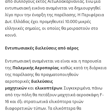
από συλλόγους εκτός Αιτωλοακαρνανίας. Ενώ µια
εντυπωσιακή εικόνα αναµένεται να δηµιουργηθεί
λίγο πριν την έναρξη της παρέλασης. Η Περιφέρεια
Δυτ. Ελλάδας έχει προµηθευτεί 10.000 µικρές
ελληνικές σηµαίες, οι οποίες θα µοιραστούν στο
κοινό.
Εντυπωσιακές διελεύσεις από αέρος
Εντυπωσιακή αναµένεται να είναι και η παρουσία
της
Πολεµικής Αεροπορίας
, καθώς κατά τη διάρκεια
της παρέλασης θα πραγµατοποιηθούν
αεροπορικές
διελεύσεις
µαχητικών
και
ελικοπτέρων
. Συγκεκριµένα, πάνω
από την πόλη θα πετάξουν µαχητικά αεροσκάφη F-
16 και έξι στρατιωτικά ελικόπτερα τριών
διαφορετικών τύπων. Τα ελικόπτερα θα