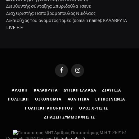
Διευθυντής σύνταξης: Σπυριδούλα Τσενέ
Διαχειριστής: Παπαβραμόπουλος Νικόλαος
Δικαιούχος του ονόματος τομέα (domain name): ΚΑΛΑΒΡΥΤΑ
LIVE E.E
Facebook
Instagram
ΑΡΧΙΚΉ
ΚΑΛΆΒΡΥΤΑ
ΔΥΤΙΚΉ ΕΛΛΆΔΑ
ΔΙΑΎΓΕΙΑ
ΠΟΛΙΤΙΚΉ
ΟΙΚΟΝΟΜΊΑ
ΑΘΛΗΤΙΚΆ
ΕΠΙΚΟΙΝΩΝΊΑ
ΠΟΛΙΤΙΚΉ ΑΠΟΡΡΉΤΟΥ
ΌΡΟΙ ΧΡΉΣΗΣ
ΔΉΛΩΣΗ ΣΥΜΜΌΡΦΩΣΗΣ
Αριθμός Πιστοποίησης Μ.Η.Τ. 252151
Copyright 2024 Designed By
Futureplus.Gr
.