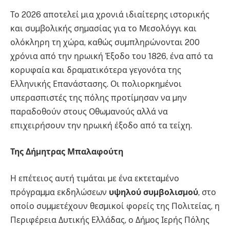
Το 2026 αποτελεί µια χρονιά ιδιαίτερης ιστορικής
και συµβολικής σηµασίας για το Μεσολόγγι και
ολόκληρη τη χώρα, καθώς συµπληρώνονται 200
χρόνια από την ηρωική Έξοδο του 1826, ένα από τα
κορυφαία και δραµατικότερα γεγονότα της
Ελληνικής Επανάστασης. Οι πολιορκηµένοι
υπερασπιστές της πόλης προτίµησαν να µην
παραδοθούν στους Οθωµανούς αλλά να
επιχειρήσουν την ηρωική έξοδο από τα τείχη.
Της Δήµητρας Μπαλαφούτη
Η επέτειος αυτή τιµάται µε ένα εκτεταµένο
πρόγραµµα εκδηλώσεων
υψηλού συµβολισµού
, στο
οποίο συµµετέχουν θεσµικοί φορείς της Πολιτείας, η
Περιφέρεια Δυτικής Ελλάδας, ο Δήµος Ιερής Πόλης