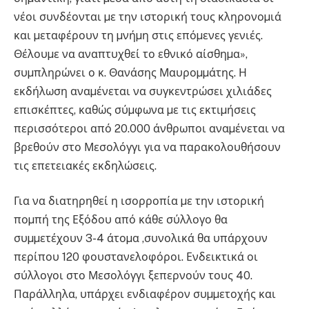
νέοι συνδέονται µε την ιστορική τους κληρονοµιά
και µεταφέρουν τη µνήµη στις επόµενες γενιές.
Θέλουµε να αναπτυχθεί το εθνικό αίσθηµα»,
συµπληρώνει ο κ. Θανάσης Μαυροµµάτης. Η
εκδήλωση αναµένεται να συγκεντρώσει χιλιάδες
επισκέπτες, καθώς σύµφωνα µε τις εκτιµήσεις
περισσότεροι από 20.000 άνθρωποι αναµένεται να
βρεθούν στο Μεσολόγγι για να παρακολουθήσουν
τις επετειακές εκδηλώσεις.
Για να διατηρηθεί η ισορροπία µε την ιστορική
ποµπή της Εξόδου από κάθε σύλλογο θα
συµµετέχουν 3-4 άτοµα ,συνολικά θα υπάρχουν
περίπου 120 φουστανελοφόροι. Ενδεικτικά οι
σύλλογοι στο Μεσολόγγι ξεπερνούν τους 40.
Παράλληλα, υπάρχει ενδιαφέρον συµµετοχής και