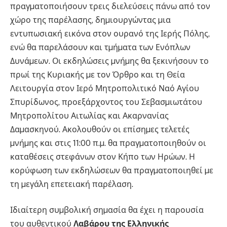
πραγµατοποιήσουν τρεις διελεύσεις πάνω από τον
χώρο της παρέλασης, δηµιουργώντας µια
εντυπωσιακή εικόνα στον ουρανό της Ιερής Πόλης,
ενώ θα παρελάσουν και τµήµατα των Ενόπλων
Δυνάµεων. Οι εκδηλώσεις µνήµης θα ξεκινήσουν το
πρωί της Κυριακής µε τον Όρθρο και τη Θεία
Λειτουργία στον Ιερό Μητροπολιτικό Ναό Αγίου
Σπυρίδωνος, προεξάρχοντος του Σεβασµιωτάτου
Μητροπολίτου Αιτωλίας και Ακαρνανίας
Δαµασκηνού. Ακολουθούν οι επίσηµες τελετές
µνήµης και στις 11:00 π.µ. θα πραγµατοποιηθούν οι
καταθέσεις στεφάνων στον Κήπο των Ηρώων. Η
κορύφωση των εκδηλώσεων θα πραγµατοποιηθεί µε
τη µεγάλη επετειακή παρέλαση.
Ιδιαίτερη συµβολική σηµασία θα έχει η παρουσία
του αυθεντικού
Λαβάρου της Ελληνικής