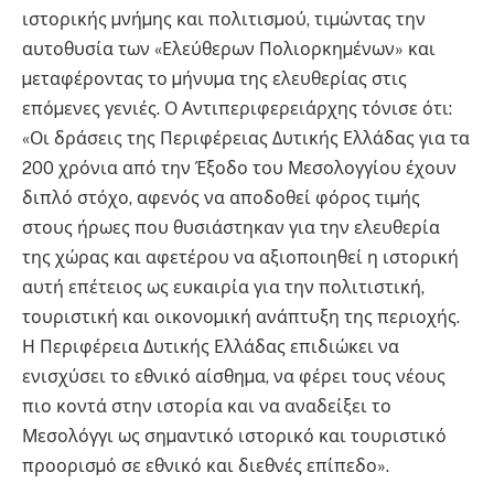
ιστορικής µνήµης και πολιτισµού, τιµώντας την
αυτοθυσία των «Ελεύθερων Πολιορκηµένων» και
µεταφέροντας το µήνυµα της ελευθερίας στις
επόµενες γενιές. Ο Αντιπεριφερειάρχης τόνισε ότι:
«Οι δράσεις της Περιφέρειας Δυτικής Ελλάδας για τα
200 χρόνια από την Έξοδο του Μεσολογγίου έχουν
διπλό στόχο, αφενός να αποδοθεί φόρος τιµής
στους ήρωες που θυσιάστηκαν για την ελευθερία
της χώρας και αφετέρου να αξιοποιηθεί η ιστορική
αυτή επέτειος ως ευκαιρία για την πολιτιστική,
τουριστική και οικονοµική ανάπτυξη της περιοχής.
Η Περιφέρεια Δυτικής Ελλάδας επιδιώκει να
ενισχύσει το εθνικό αίσθηµα, να φέρει τους νέους
πιο κοντά στην ιστορία και να αναδείξει το
Μεσολόγγι ως σηµαντικό ιστορικό και τουριστικό
προορισµό σε εθνικό και διεθνές επίπεδο».