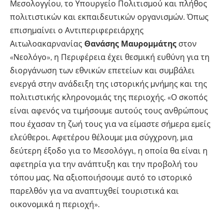
Μεσολογγίου, το Υπουργείο Πολιτισµού και πλήθος
πολιτιστικών και εκπαιδευτικών οργανισµών. Όπως
επισηµαίνει ο Αντιπεριφερειάρχης
Αιτωλοακαρνανίας
Θανάσης Μαυροµµάτης
στον
«Νεολόγο», η Περιφέρεια έχει θεσµική ευθύνη για τη
διοργάνωση των εθνικών επετείων και συµβάλει
ενεργά στην ανάδειξη της ιστορικής µνήµης και της
πολιτιστικής κληρονοµιάς της περιοχής. «Ο σκοπός
είναι αφενός να τιµήσουµε αυτούς τους ανθρώπους
που έχασαν τη ζωή τους για να είµαστε σήµερα εµείς
ελεύθεροι. Αφετέρου θέλουµε µια σύγχρονη, µια
δεύτερη έξοδο για το Μεσολόγγι, η οποία θα είναι η
αφετηρία για την ανάπτυξη και την προβολή του
τόπου µας. Να αξιοποιήσουµε αυτό το ιστορικό
παρελθόν για να αναπτυχθεί τουριστικά και
οικονοµικά η περιοχή».