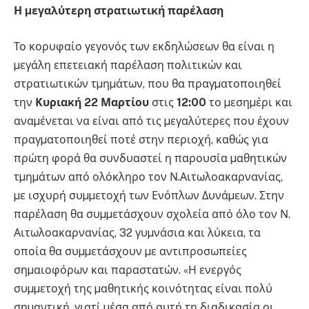
Η µεγαλύτερη στρατιωτική παρέλαση
Το κορυφαίο γεγονός των εκδηλώσεων θα είναι η
µεγάλη επετειακή παρέλαση πολιτικών και
στρατιωτικών τµηµάτων, που θα πραγµατοποιηθεί
την
Κυριακή 22 Μαρτίου
στις
12:00
το µεσηµέρι και
αναµένεται να είναι από τις µεγαλύτερες που έχουν
πραγµατοποιηθεί ποτέ στην περιοχή, καθώς για
πρώτη φορά θα συνδυαστεί η παρουσία µαθητικών
τµηµάτων από ολόκληρο τον Ν.Αιτωλοακαρνανίας,
µε ισχυρή συµµετοχή των Ενόπλων Δυνάµεων. Στην
παρέλαση θα συµµετάσχουν σχολεία από όλο τον Ν.
Αιτωλοακαρνανίας, 32 γυµνάσια και λύκεια, τα
οποία θα συµµετάσχουν µε αντιπροσωπείες
σηµαιοφόρων και παραστατών. «Η ενεργός
συµµετοχή της µαθητικής κοινότητας είναι πολύ
σηµαντική, γιατί µέσα από αυτή τη διαδικασία οι