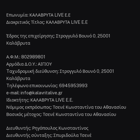
Επωνυμία: ΚΑΛΑΒΡΥΤΑ LIVE Ε.Ε
Διακριτικός Τίτλος: ΚΑΛΑΒΡΥΤΑ LIVE E.E
Έδρας της επιχείρησης: Στρογγυλό Βουνό 0, 25001
Καλάβρυτα
Α.Φ.Μ.: 802989801
Αρμόδια Δ.Ο.Υ.: ΑΙΓΙΟΥ
Tαχυδρομική διεύθυνση: Στρογγυλό Βουνό 0, 25001
Καλάβρυτα
Tηλέφωνο επικοινωνίας: 6945953993
e-mail: info@kalavritalive.gr
Iδιοκτήτης: ΚΑΛΑΒΡΥΤΑ LIVE E.E.
Νόμιμος εκπρόσωπος: Τσενέ Κωνσταντίνα του Αθανασίου
Βασικός μέτοχος: Τσενέ Κωνσταντίνα του Αθανασίου
Διευθυντής: Ρηγόπουλος Κωνσταντίνος
Διευθυντής σύνταξης: Σπυριδούλα Τσενέ