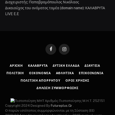
Διαχειριστής: Παπαβραμόπουλος Νικόλαος
Δικαιούχος του ονόματος τομέα (domain name): ΚΑΛΑΒΡΥΤΑ
LIVE E.E
Facebook
Instagram
ΑΡΧΙΚΉ
ΚΑΛΆΒΡΥΤΑ
ΔΥΤΙΚΉ ΕΛΛΆΔΑ
ΔΙΑΎΓΕΙΑ
ΠΟΛΙΤΙΚΉ
ΟΙΚΟΝΟΜΊΑ
ΑΘΛΗΤΙΚΆ
ΕΠΙΚΟΙΝΩΝΊΑ
ΠΟΛΙΤΙΚΉ ΑΠΟΡΡΉΤΟΥ
ΌΡΟΙ ΧΡΉΣΗΣ
ΔΉΛΩΣΗ ΣΥΜΜΌΡΦΩΣΗΣ
Αριθμός Πιστοποίησης Μ.Η.Τ. 252151
Copyright 2024 Designed By
Futureplus.Gr
.
Ο παρών ιστότοπος συμμορφώνονται με τη Σύσταση (ΕΕ)