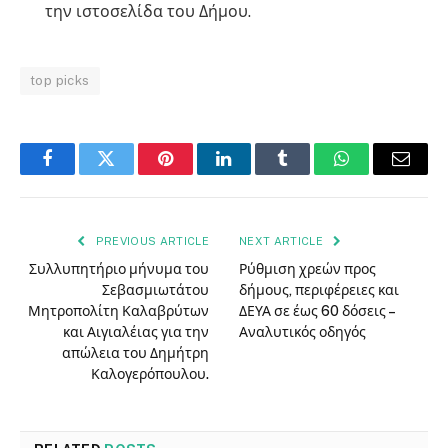
την ιστοσελίδα του Δήμου.
top picks
Facebook
Twitter
Pinterest
LinkedIn
Tumblr
WhatsApp
Email
PREVIOUS ARTICLE
NEXT ARTICLE
Συλλυπητήριο μήνυμα του
Ρύθμιση χρεών προς
Σεβασμιωτάτου
δήμους, περιφέρειες και
Μητροπολίτη Καλαβρύτων
ΔΕΥΑ σε έως 60 δόσεις –
και Αιγιαλέιας για την
Αναλυτικός οδηγός
απώλεια του Δημήτρη
Καλογερόπουλου.