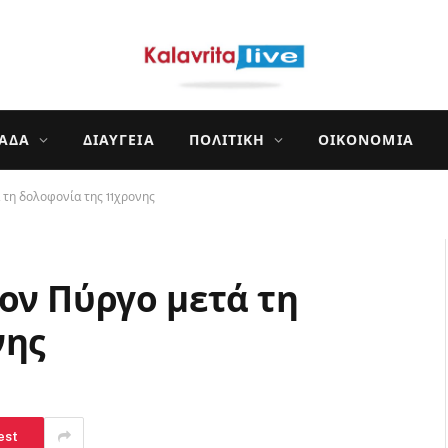
ΛΆΔΑ
ΔΙΑΎΓΕΙΑ
ΠΟΛΙΤΙΚΉ
ΟΙΚΟΝΟΜΊΑ
 τη δολοφονία της 11χρονης
ον Πύργο μετά τη
νης
est