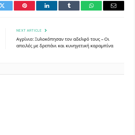
k
Twitter
Pinterest
LinkedIn
Tumblr
WhatsApp
Email
NEXT ARTICLE
Αγρίνιο: Ξυλοκόπησαν τον αδελφό τους – Οι
απειλές με δρεπάνι και κυνηγετική καραμπίνα