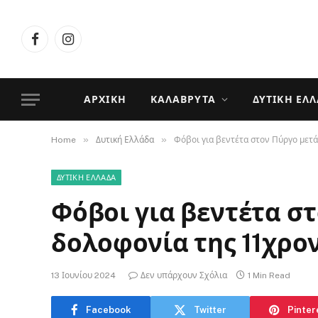
Facebook
Instagram
ΑΡΧΙΚΉ
ΚΑΛΆΒΡΥΤΑ
ΔΥΤΙΚΉ ΕΛ
»
»
Home
Δυτική Ελλάδα
Φόβοι για βεντέτα στον Πύργο μετά
ΔΥΤΙΚΉ ΕΛΛΆΔΑ
Φόβοι για βεντέτα στ
δολοφονία της 11χρο
13 Ιουνίου 2024
Δεν υπάρχουν Σχόλια
1 Min Read
Facebook
Twitter
Pinter