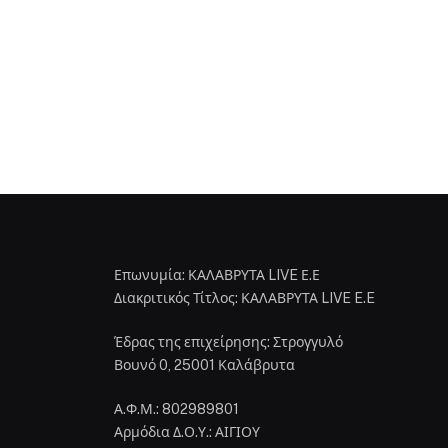
Επωνυμία: ΚΑΛΑΒΡΥΤΑ LIVE Ε.Ε
Διακριτικός Τίτλος: ΚΑΛΑΒΡΥΤΑ LIVE E.E
Έδρας της επιχείρησης: Στρογγυλό
Βουνό 0, 25001 Καλάβρυτα
Α.Φ.Μ.: 802989801
Αρμόδια Δ.Ο.Υ.: ΑΙΓΙΟΥ