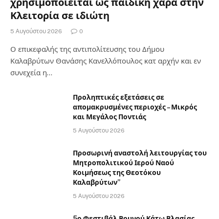
χρησιμοποιείται ως παιδική χαρά στην
Κλειτορία σε ιδιώτη
5 Αυγούστου 2026
0
Ο επικεφαλής της αντιπολίτευσης του Δήμου
Καλαβρύτων Θανάσης Κανελλόπουλος κατ αρχήν και εν
συνεχεία η…
Προληπτικές εξετάσεις σε
απομακρυσμένες περιοχές – Μικρός
και Μεγάλος Ποντιάς
5 Αυγούστου 2026
Προσωρινή αναστολή λειτουργίας του
Μητροπολιτικού Ιερού Ναού
Κοιμήσεως της Θεοτόκου
Καλαβρύτων”
5 Αυγούστου 2026
5ο Φεστιβάλ Βουνού Κάτω Βλασίας