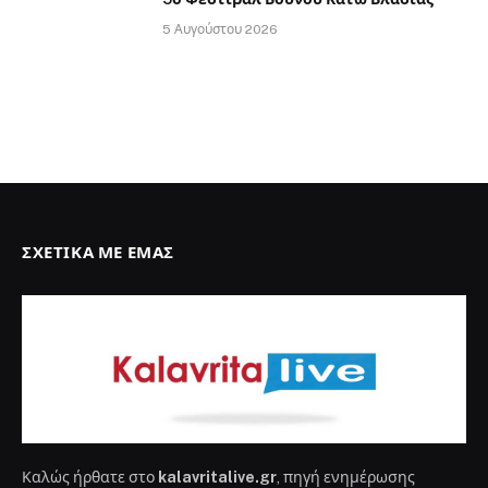
5 Αυγούστου 2026
ΣΧΕΤΙΚΆ ΜΕ ΕΜΆΣ
Καλώς ήρθατε στο
kalavritalive.gr
, πηγή ενημέρωσης