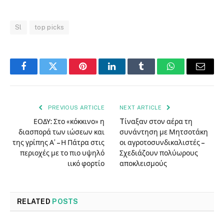
Sl
top picks
Facebook
Twitter
Pinterest
LinkedIn
Tumblr
WhatsApp
Email
PREVIOUS ARTICLE
NEXT ARTICLE
ΕΟΔΥ: Στο «κόκκινο» η
Tίναξαν στον αέρα τη
διασπορά των ιώσεων και
συνάντηση με Μητσοτάκη
της γρίπης Α’ – Η Πάτρα στις
οι αγροτοσυνδικαλιστές –
περιοχές με το πιο υψηλό
Σχεδιάζουν πολύωρους
ιικό φορτίο
αποκλεισμούς
RELATED
POSTS