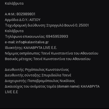
Καλάβρυτα
Α.Φ.Μ.: 802989801
Αρμόδια Δ.Ο.Υ.: ΑΙΓΙΟΥ
Tαχυδρομική διεύθυνση: Στρογγυλό Βουνό 0, 25001
Καλάβρυτα
Tηλέφωνο επικοινωνίας: 6945953993
e-mail: info@kalavritalive.gr
Iδιοκτήτης: ΚΑΛΑΒΡΥΤΑ LIVE E.E.
Νόμιμος εκπρόσωπος: Τσενέ Κωνσταντίνα του Αθανασίου
Βασικός μέτοχος: Τσενέ Κωνσταντίνα του Αθανασίου
Διευθυντής: Ρηγόπουλος Κωνσταντίνος
Διευθυντής σύνταξης: Σπυριδούλα Τσενέ
Διαχειριστής: Παπαβραμόπουλος Νικόλαος
Δικαιούχος του ονόματος τομέα (domain name): ΚΑΛΑΒΡΥΤΑ
LIVE E.E