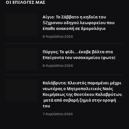
ΟΙ ΕΠΙΛΟΓΈΣ ΜΑΣ
Αίγιο: Το Σάββατο η κηδεία του
52χρονου οδηγού λεωφορείου που
έπαθε ανακοπή σε δρομολόγιο
8 Αυγούστου 2026
Πύργος: Το φίδι… έκοβε βόλτα στα
Επείγοντα του νοσοκομείου (φωτο)
8 Αυγούστου 2026
Καλάβρυτα: Κλειστός παραμένει μέχρι
νεωτέρας ο Μητροπολιτικός Ναός
Κοιμήσεως της Θεοτόκου Καλαβρύτων,
μετά από σοβαρή ζημιά στην οροφή
του
7 Αυγούστου 2026