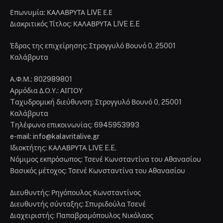
Επωνυμία: ΚΑΛΑΒΡΥΤΑ LIVE Ε.Ε
Διακριτικός Τίτλος: ΚΑΛΑΒΡΥΤΑ LIVE E.E
Έδρας της επιχείρησης: Στρογγυλό Βουνό 0, 25001
Καλάβρυτα
Α.Φ.Μ.: 802989801
Αρμόδια Δ.Ο.Υ.: ΑΙΓΙΟΥ
Tαχυδρομική διεύθυνση: Στρογγυλό Βουνό 0, 25001
Καλάβρυτα
Tηλέφωνο επικοινωνίας: 6945953993
e-mail: info@kalavritalive.gr
Iδιοκτήτης: ΚΑΛΑΒΡΥΤΑ LIVE E.E.
Νόμιμος εκπρόσωπος: Τσενέ Κωνσταντίνα του Αθανασίου
Βασικός μέτοχος: Τσενέ Κωνσταντίνα του Αθανασίου
Διευθυντής: Ρηγόπουλος Κωνσταντίνος
Διευθυντής σύνταξης: Σπυριδούλα Τσενέ
Διαχειριστής: Παπαβραμόπουλος Νικόλαος