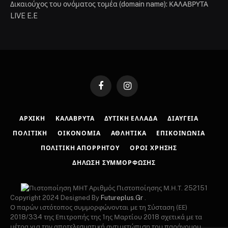
Δικαιούχος του ονόματος τομέα (domain name): ΚΑΛΑΒΡΥΤΑ
LIVE E.E
Facebook
Instagram
ΑΡΧΙΚΉ
ΚΑΛΆΒΡΥΤΑ
ΔΥΤΙΚΉ ΕΛΛΆΔΑ
ΔΙΑΎΓΕΙΑ
ΠΟΛΙΤΙΚΉ
ΟΙΚΟΝΟΜΊΑ
ΑΘΛΗΤΙΚΆ
ΕΠΙΚΟΙΝΩΝΊΑ
ΠΟΛΙΤΙΚΉ ΑΠΟΡΡΉΤΟΥ
ΌΡΟΙ ΧΡΉΣΗΣ
ΔΉΛΩΣΗ ΣΥΜΜΌΡΦΩΣΗΣ
Αριθμός Πιστοποίησης Μ.Η.Τ. 252151
Copyright 2024 Designed By
Futureplus.Gr
.
Ο παρών ιστότοπος συμμορφώνονται με τη Σύσταση (ΕΕ)
2018/334 της Επιτροπής της 1ης Μαρτίου 2018 σχετικά με τα
μέτρα για την αποτελεσματική αντιμετώπιση του παράνομου