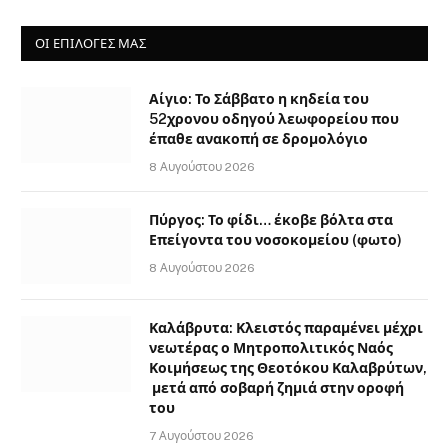
ΟΙ ΕΠΙΛΟΓΈΣ ΜΑΣ
Αίγιο: Το Σάββατο η κηδεία του
52χρονου οδηγού λεωφορείου που
έπαθε ανακοπή σε δρομολόγιο
8 Αυγούστου 2026
Πύργος: Το φίδι… έκοβε βόλτα στα
Επείγοντα του νοσοκομείου (φωτο)
8 Αυγούστου 2026
Καλάβρυτα: Κλειστός παραμένει μέχρι
νεωτέρας ο Μητροπολιτικός Ναός
Κοιμήσεως της Θεοτόκου Καλαβρύτων,
μετά από σοβαρή ζημιά στην οροφή
του
7 Αυγούστου 2026