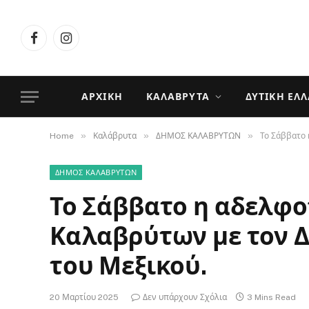
Facebook
Instagram
ΑΡΧΙΚΉ
ΚΑΛΆΒΡΥΤΑ
ΔΥΤΙΚΉ ΕΛ
»
»
»
Home
Καλάβρυτα
ΔΗΜΟΣ ΚΑΛΑΒΡΥΤΩΝ
Το Σάββατο 
ΔΗΜΟΣ ΚΑΛΑΒΡΥΤΩΝ
Το Σάββατο η αδελφ
Καλαβρύτων με τον Δ
του Μεξικού.
20 Μαρτίου 2025
Δεν υπάρχουν Σχόλια
3 Mins Read