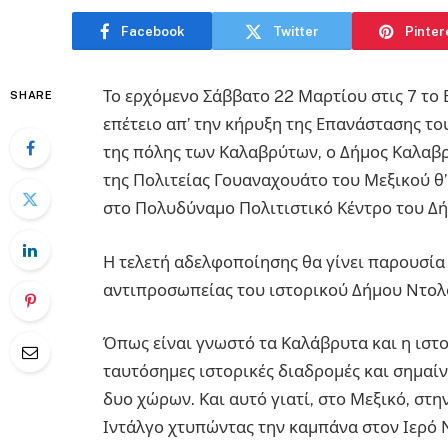
Facebook
Twitter
Pinter
Το ερχόμενο Σάββατο 22 Μαρτίου στις 7 το 
SHARE
επέτειο απ’ την κήρυξη της Επανάστασης το
της πόλης των Καλαβρύτων, ο Δήμος Καλαβρ
της Πολιτείας Γουαναχουάτο του Μεξικού θ
στο Πολυδύναμο Πολιτιστικό Κέντρο του Δ
Η τελετή αδελφοποίησης θα γίνει παρουσία
αντιπροσωπείας του ιστορικού Δήμου Ντολ
Όπως είναι γνωστό τα Καλάβρυτα και η ιστ
ταυτόσημες ιστορικές διαδρομές και σημαί
δυο χώρων. Και αυτό γιατί, στο Μεξικό, στ
Ιντάλγο χτυπώντας την καμπάνα στον Ιερό 