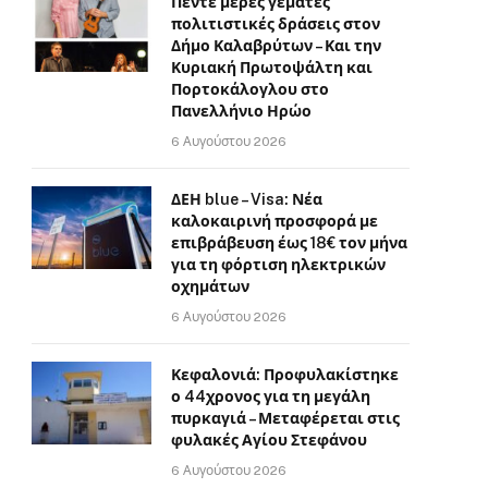
Πέντε μέρες γεμάτες
πολιτιστικές δράσεις στον
Δήμο Καλαβρύτων – Και την
Κυριακή Πρωτοψάλτη και
Πορτοκάλογλου στο
Πανελλήνιο Ηρώο
6 Αυγούστου 2026
ΔΕΗ blue – Visa: Νέα
καλοκαιρινή προσφορά με
επιβράβευση έως 18€ τον μήνα
για τη φόρτιση ηλεκτρικών
οχημάτων
6 Αυγούστου 2026
Κεφαλονιά: Προφυλακίστηκε
ο 44χρονος για τη μεγάλη
πυρκαγιά – Μεταφέρεται στις
φυλακές Αγίου Στεφάνου
6 Αυγούστου 2026