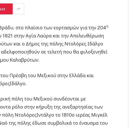
est
η
Βράδυ, στο πλαίσιο των εορτασμών για την 204
υ 1821 στην Αγία Λαύρα και την Απελευθέρωση
ύτων και ο Δήμος της πόλης Ντολόρες Ιδάλγο
’ αδελφοποιηθούν σε τελετή που θα φιλοξενηθεί
ήμου Καλαβρύτων.
 του Πρέσβη του Μεξικού στην Ελλάδα και
όρεςΙδάλγο.
ορική πόλη του Μεξικού συνδέονται με
νοντα ρόλο στην κήρυξη της ανεξαρτησίας των
ην πόλη ΝτολόρεςΙντάλγο το 1810ο ιερέας Μιγκέλ
Ναό της πόλης έδωσε συμβολικά το έναυσμα του