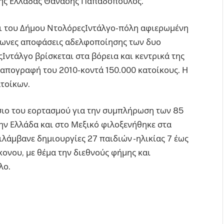
ικής Ελλάδας Θανάσης Παπαδόπουλος.
ι του Δήμου ΝτολόρεςΙντάλγο-πόλη αφιερωμένη
όφωνες αποφάσεις αδελφοποίησης των δυο
Ιντάλγο βρίσκεται στα βόρεια και κεντρικά της
 απογραφή του 2010-κοντά 150.000 κατοίκους. Η
ατοίκων.
ίσιο του εορτασμού για την συμπλήρωση των 85
ν Ελλάδα και στο Μεξικό φιλοξενήθηκε στα
λάμβανε δημιουργίες 27 παιδιών -ηλικίας 7 έως
κονου, με θέμα την διεθνούς φήμης και
λο.