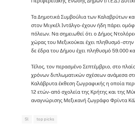
Περιφερειακής Ένωσης Δήμων (Π.Ε.Δ.) Δυτ
Τα Δημοτικά Συμβούλια των Καλαβρύτων κα
στον Μιγκέλ Ιντάλγο- έχουν ήδη πάρει ομ
πόλεων. Να σημειωθεί ότι ο Δήμος Ντολόρες
χώρας του Μεξικούκαι έχει πληθυσμό -στην
δε έδρα του Δήμου έχει πληθυσμό 59.000 κ
Τέλος, τον περασμένο Σεπτέμβριο, στο πλα
χρόνων διπλωματικών σχέσεων ανάμεσα στη
Καλάβρυτα έκθεση ζωγραφικής η οποία περι
12 ετών- από σχολεία της Κρήτης και της Μύ
αναγνώρισης Μεξικανή ζωγράφο Φρίντα Κά
Sl
top picks