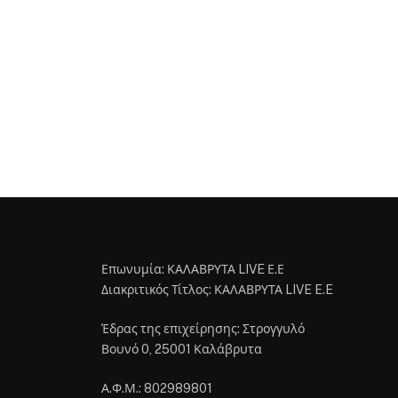
Επωνυμία: ΚΑΛΑΒΡΥΤΑ LIVE Ε.Ε
Διακριτικός Τίτλος: ΚΑΛΑΒΡΥΤΑ LIVE E.E
Έδρας της επιχείρησης: Στρογγυλό
Βουνό 0, 25001 Καλάβρυτα
Α.Φ.Μ.: 802989801