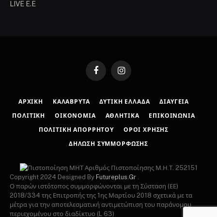
LIVE E.E
Facebook
Instagram
ΑΡΧΙΚΉ
ΚΑΛΆΒΡΥΤΑ
ΔΥΤΙΚΉ ΕΛΛΆΔΑ
ΔΙΑΎΓΕΙΑ
ΠΟΛΙΤΙΚΉ
ΟΙΚΟΝΟΜΊΑ
ΑΘΛΗΤΙΚΆ
ΕΠΙΚΟΙΝΩΝΊΑ
ΠΟΛΙΤΙΚΉ ΑΠΟΡΡΉΤΟΥ
ΌΡΟΙ ΧΡΉΣΗΣ
ΔΉΛΩΣΗ ΣΥΜΜΌΡΦΩΣΗΣ
Αριθμός Πιστοποίησης Μ.Η.Τ. 252151
Copyright 2024 Designed By
Futureplus.Gr
.
Ο παρών ιστότοπος συμμορφώνονται με τη Σύσταση (ΕΕ)
2018/334 της Επιτροπής της 1ης Μαρτίου 2018 σχετικά με τα
μέτρα για την αποτελεσματική αντιμετώπιση του παράνομου
περιεχομένου στο διαδίκτυο (L 63)