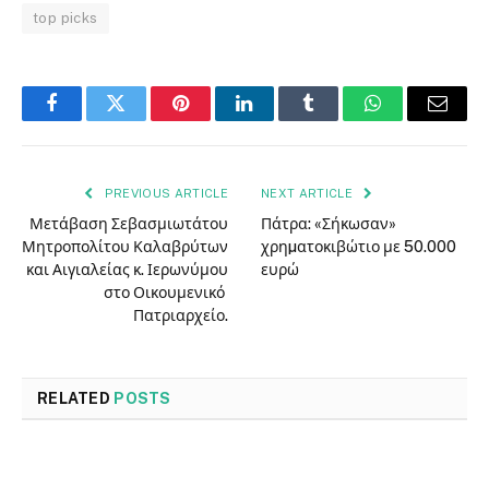
top picks
Facebook
Twitter
Pinterest
LinkedIn
Tumblr
WhatsApp
Email
PREVIOUS ARTICLE
NEXT ARTICLE
Μετάβαση Σεβασμιωτάτου
Πάτρα: «Σήκωσαν»
Μητροπολίτου Καλαβρύτων
χρηµατοκιβώτιο με 50.000
και Αιγιαλείας κ. Ιερωνύμου
ευρώ
στο Οικουμενικό
Πατριαρχείο.
RELATED
POSTS