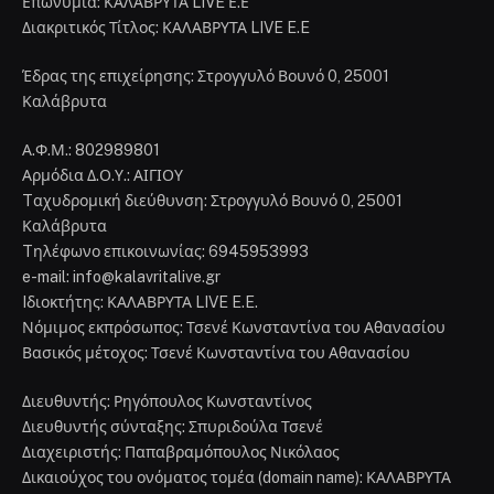
Επωνυμία: ΚΑΛΑΒΡΥΤΑ LIVE Ε.Ε
Διακριτικός Τίτλος: ΚΑΛΑΒΡΥΤΑ LIVE E.E
Έδρας της επιχείρησης: Στρογγυλό Βουνό 0, 25001
Καλάβρυτα
Α.Φ.Μ.: 802989801
Αρμόδια Δ.Ο.Υ.: ΑΙΓΙΟΥ
Tαχυδρομική διεύθυνση: Στρογγυλό Βουνό 0, 25001
Καλάβρυτα
Tηλέφωνο επικοινωνίας: 6945953993
e-mail: info@kalavritalive.gr
Iδιοκτήτης: ΚΑΛΑΒΡΥΤΑ LIVE E.E.
Νόμιμος εκπρόσωπος: Τσενέ Κωνσταντίνα του Αθανασίου
Βασικός μέτοχος: Τσενέ Κωνσταντίνα του Αθανασίου
Διευθυντής: Ρηγόπουλος Κωνσταντίνος
Διευθυντής σύνταξης: Σπυριδούλα Τσενέ
Διαχειριστής: Παπαβραμόπουλος Νικόλαος
Δικαιούχος του ονόματος τομέα (domain name): ΚΑΛΑΒΡΥΤΑ