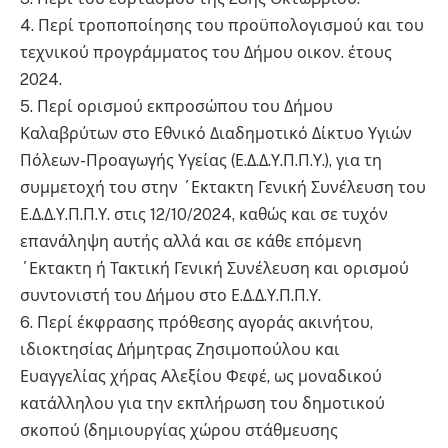
4. Περί τροποποίησης του προϋπολογισμού και του
τεχνικού προγράμματος του Δήμου οικον. έτους
2024.
5. Περί ορισμού εκπροσώπου του Δήμου
Καλαβρύτων στο Εθνικό Διαδημοτικό Δίκτυο Υγιών
Πόλεων-Προαγωγής Υγείας (Ε.Δ.Δ.Υ.Π.Π.Υ.), για τη
συμμετοχή του στην ΄Εκτακτη Γενική Συνέλευση του
Ε.Δ.Δ.Υ.Π.Π.Υ. στις 12/10/2024, καθώς και σε τυχόν
επανάληψη αυτής αλλά και σε κάθε επόμενη
΄Εκτακτη ή Τακτική Γενική Συνέλευση και ορισμού
συντονιστή του Δήμου στο Ε.Δ.Δ.Υ.Π.Π.Υ.
6. Περί έκφρασης πρόθεσης αγοράς ακινήτου,
ιδιοκτησίας Δήμητρας Ζησιμοπούλου και
Ευαγγελίας χήρας Αλεξίου Φεφέ, ως μοναδικού
κατάλληλου για την εκπλήρωση του δημοτικού
σκοπού (δημιουργίας χώρου στάθμευσης