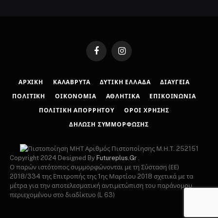
Facebook
Instagram
ΑΡΧΙΚΉ
ΚΑΛΆΒΡΥΤΑ
ΔΥΤΙΚΉ ΕΛΛΆΔΑ
ΔΙΑΎΓΕΙΑ
ΠΟΛΙΤΙΚΉ
ΟΙΚΟΝΟΜΊΑ
ΑΘΛΗΤΙΚΆ
ΕΠΙΚΟΙΝΩΝΊΑ
ΠΟΛΙΤΙΚΉ ΑΠΟΡΡΉΤΟΥ
ΌΡΟΙ ΧΡΉΣΗΣ
ΔΉΛΩΣΗ ΣΥΜΜΌΡΦΩΣΗΣ
Αριθμός Πιστοποίησης Μ.Η.Τ. 252151
Copyright 2024 Designed By
Futureplus.Gr
.
Ο παρών ιστότοπος συμμορφώνονται με τη Σύσταση (ΕΕ)
2018/334 της Επιτροπής της 1ης Μαρτίου 2018 σχετικά με τα
μέτρα για την αποτελεσματική αντιμετώπιση του παράνομου
περιεχομένου στο διαδίκτυο (L 63)