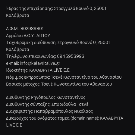
Έδρας της επιχείρησης: Στρογγυλό Βουνό 0, 25001
Καλάβρυτα
Α.Φ.Μ.: 802989801
Αρμόδια Δ.Ο.Υ.: ΑΙΓΙΟΥ
Tαχυδρομική διεύθυνση: Στρογγυλό Βουνό 0, 25001
Καλάβρυτα
Tηλέφωνο επικοινωνίας: 6945953993
e-mail: info@kalavritalive.gr
Iδιοκτήτης: ΚΑΛΑΒΡΥΤΑ LIVE E.E.
Νόμιμος εκπρόσωπος: Τσενέ Κωνσταντίνα του Αθανασίου
Βασικός μέτοχος: Τσενέ Κωνσταντίνα του Αθανασίου
Διευθυντής: Ρηγόπουλος Κωνσταντίνος
Διευθυντής σύνταξης: Σπυριδούλα Τσενέ
Διαχειριστής: Παπαβραμόπουλος Νικόλαος
Δικαιούχος του ονόματος τομέα (domain name): ΚΑΛΑΒΡΥΤΑ
LIVE E.E