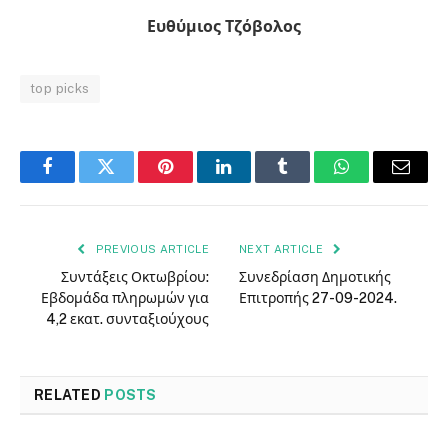
Ευθύμιος Τζόβολος
top picks
Facebook
Twitter
Pinterest
LinkedIn
Tumblr
WhatsApp
Email
PREVIOUS ARTICLE
NEXT ARTICLE
Συντάξεις Οκτωβρίου:
Συνεδρίαση Δημοτικής
Εβδομάδα πληρωμών για
Επιτροπής 27-09-2024.
4,2 εκατ. συνταξιούχους
RELATED
POSTS