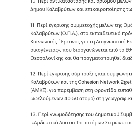
10. Περί αντικατάστασης και ορισμού μελών
Δήμου Καλαβρύτων και επικαιροποίησης των
11. Περί έγκρισης συμμετοχής μελών της Ο
Καλαβρύτων (Ο.Π.Α.), στο εκπαιδευτικό πρ
Κοινωνικής ΄Ερευνας για τη Διαγνωστική Εκ
οικογένειας», που διοργανώνεται από το Εθν
Θεσσαλονίκης και θα πραγματοποιηθεί δια
12. Περί έγκρισης σύμπραξης και συμφωνητ
Καλαβρύτων και της Cohesion Network 2get
(ΑΜΚΕ), για παρέμβαση στη φροντίδα ευπα
ωφελούμενων 40-50 άτομα) στη γεωγραφική
13. Περί γνωμοδότησης του Δημοτικού Συμ
:»Αρδευτικό Δίκτυο Τριποτάμων Σειρών» το