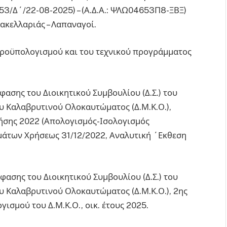
3/Δ΄/22-08-2025) – (Α.Δ.Α.: ΨΛΩ04653Π8-ΞΒΞ)
ακελλαριάς – Λαπαναγοί.
προϋπολογισμού και του τεχνικού προγράμματος
όφασης του Διοικητικού Συμβουλίου (Δ.Σ.) του
ου Καλαβρυτινού Ολοκαυτώματος (Δ.Μ.Κ.Ο.),
ήσης 2022 (Απολογισμός-Ισολογισμός
μάτων Χρήσεως 31/12/2022, Αναλυτική ΄Εκθεση
όφασης του Διοικητικού Συμβουλίου (Δ.Σ.) του
υ Καλαβρυτινού Ολοκαυτώματος (Δ.Μ.Κ.Ο.), 2ης
μού του Δ.Μ.Κ.Ο., οικ. έτους 2025.