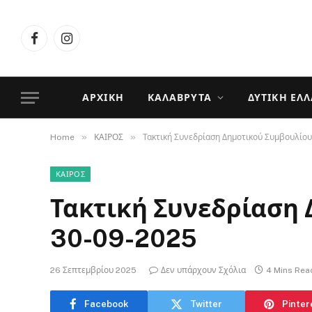
Facebook
Instagram
ΑΡΧΙΚΉ
ΚΑΛΆΒΡΥΤΑ
ΔΥΤΙΚΉ ΕΛ
»
»
Home
ΚΑΙΡΟΣ
Τακτική Συνεδρίαση Δημοτικού Συμβουλίο
ΚΑΙΡΟΣ
Τακτική Συνεδρίαση
30-09-2025
26 Σεπτεμβρίου 2025
Δεν υπάρχουν Σχόλια
4 Mins Rea
Facebook
Twitter
Pinter