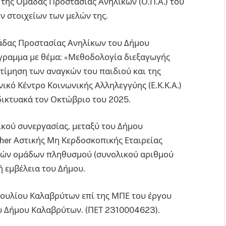
 της Ομάδας Προστασίας Ανηλίκων (Ο.Π.Α.) του
 στοιχείων των μελών της.
μάδας Προστασίας Ανηλίκων του Δήμου
όγραμμα με θέμα: «Μεθοδολογία διεξαγωγής
τίμηση των αναγκών του παιδιού και της
ικό Κέντρο Κοινωνικής Αλληλεγγύης (Ε.Κ.Κ.Α.)
δικτυακά τον Οκτώβριο του 2025.
ικού συνεργασίας, μεταξύ του Δήμου
her Αστικής Μη Κερδοσκοπικής Εταιρείας
θών ομάδων πληθυσμού (συνολικού αριθμού
 εμβέλεια του Δήμου.
βουλίου Καλαβρύτων επί της ΜΠΕ του έργου
υ Δήμου Καλαβρύτων. (ΠΕΤ 2310004623).