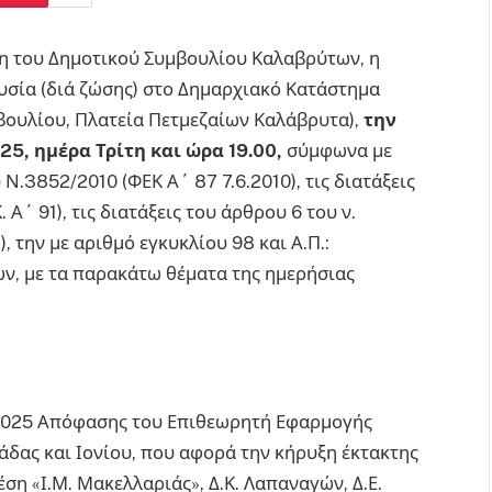
ση του Δημοτικού Συμβουλίου Καλαβρύτων, η
υσία (διά ζώσης) στο Δημαρχιακό Κατάστημα
βουλίου, Πλατεία Πετμεζαίων Καλάβρυτα),
την
25, ημέρα Τρίτη και ώρα 19.00,
σύμφωνα με
υ Ν.3852/2010 (ΦΕΚ Α΄ 87 7.6.2010), τις διατάξεις
 Α΄ 91), τις διατάξεις του άρθρου 6 του ν.
, την με αριθμό εγκυκλίου 98 και Α.Π.:
ν, με τα παρακάτω θέματα της ημερήσιας
8.2025 Απόφασης του Επιθεωρητή Εφαρμογής
άδας και Ιονίου, που αφορά την κήρυξη έκτακτης
ση «Ι.Μ. Μακελλαριάς», Δ.Κ. Λαπαναγών, Δ.Ε.