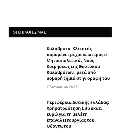
ΟΙ ΕΠΙΛΟΓΈΣ ΜΑΣ
Καλάβρυτα: Κλειστός
παραμένει μέχρι νεωτέρας ο
Μητροπολιτικός Ναός
Κοιμήσεως της Θεοτόκου
Καλαβρύτων, μετά από
σοβαρή ζημιά στην οροφή του
7 Αυγούστου 2026
Περιφέρεια Δυτικής Ελλάδας:
Χρηματοδότηση 1,86 εκατ.
ευρώ για τη μελέτη
επαναλειτουργίας του
Οδοντωτού