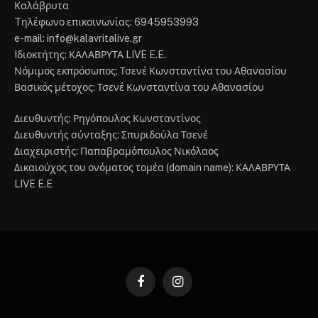
Καλάβρυτα
Tηλέφωνο επικοινωνίας: 6945953993
e-mail: info@kalavritalive.gr
Iδιοκτήτης: ΚΑΛΑΒΡΥΤΑ LIVE E.E.
Νόμιμος εκπρόσωπος: Τσενέ Κωνσταντίνα του Αθανασίου
Βασικός μέτοχος: Τσενέ Κωνσταντίνα του Αθανασίου
Διευθυντής: Ρηγόπουλος Κωνσταντίνος
Διευθυντής σύνταξης: Σπυριδούλα Τσενέ
Διαχειριστής: Παπαβραμόπουλος Νικόλαος
Δικαιούχος του ονόματος τομέα (domain name): ΚΑΛΑΒΡΥΤΑ
LIVE E.E
Facebook
Instagram