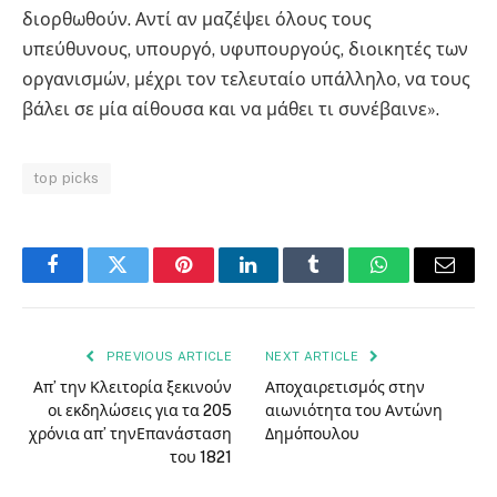
διορθωθούν. Αντί αν μαζέψει όλους τους
υπεύθυνους, υπουργό, υφυπουργούς, διοικητές των
οργανισμών, μέχρι τον τελευταίο υπάλληλο, να τους
βάλει σε μία αίθουσα και να μάθει τι συνέβαινε».
top picks
Facebook
Twitter
Pinterest
LinkedIn
Tumblr
WhatsApp
Email
PREVIOUS ARTICLE
NEXT ARTICLE
Απ’ την Κλειτορία ξεκινούν
Αποχαιρετισμός στην
οι εκδηλώσεις για τα 205
αιωνιότητα του Αντώνη
χρόνια απ’ τηνΕπανάσταση
Δημόπουλου
του 1821