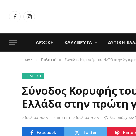
Facebook
Instagram
ΑΡΧΙΚΉ
ΚΑΛΆΒΡΥΤΑ
ΔΥΤΙΚΉ ΕΛ
»
»
Home
Πολιτική
Σύνοδος Κορυφής του ΝΑΤΟ στην Άγκυρα:
ΠΟΛΙΤΙΚΉ
Σύνοδος Κορυφής του
Ελλάδα στην πρώτη 
7 Ιουλίου 2026
Updated:
7 Ιουλίου 2026
Δεν υπάρχουν 
Facebook
Twitter
Pinter