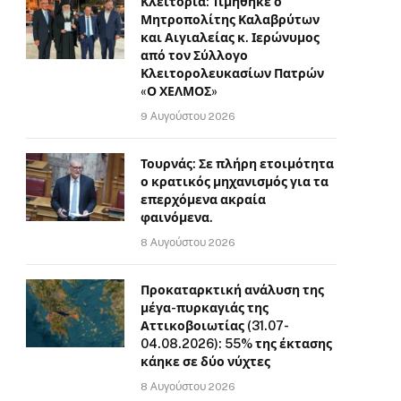
Κλειτορία: Τιμήθηκε ο
Μητροπολίτης Καλαβρύτων
και Αιγιαλείας κ. Ιερώνυμος
από τον Σύλλογο
Κλειτορολευκασίων Πατρών
«Ο ΧΕΛΜΟΣ»
9 Αυγούστου 2026
Τουρνάς: Σε πλήρη ετοιμότητα
ο κρατικός μηχανισμός για τα
επερχόμενα ακραία
φαινόμενα.
8 Αυγούστου 2026
Προκαταρκτική ανάλυση της
μέγα-πυρκαγιάς της
Αττικοβοιωτίας (31.07-
04.08.2026): 55% της έκτασης
κάηκε σε δύο νύχτες
8 Αυγούστου 2026