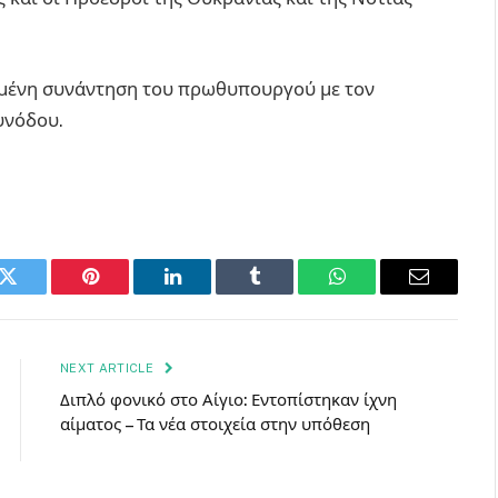
σμένη συνάντηση του πρωθυπουργού με τον
υνόδου.
k
Twitter
Pinterest
LinkedIn
Tumblr
WhatsApp
Email
NEXT ARTICLE
Διπλό φονικό στο Αίγιο: Εντοπίστηκαν ίχνη
αίματος – Τα νέα στοιχεία στην υπόθεση