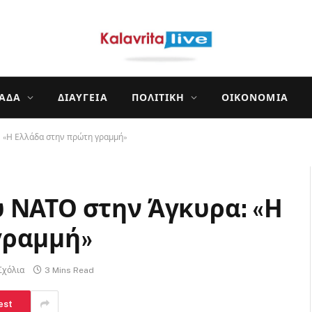
ΛΆΔΑ
ΔΙΑΎΓΕΙΑ
ΠΟΛΙΤΙΚΉ
ΟΙΚΟΝΟΜΊΑ
 «Η Ελλάδα στην πρώτη γραμμή»
 ΝΑΤΟ στην Άγκυρα: «Η
γραμμή»
Σχόλια
3 Mins Read
est