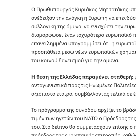
Ο Πρωθυπουργός Κυριάκος Μητσοτάκης υπή
ανέδειξαν την ανάγκη η Ευρώπη να επενδύσ
συλλογική της άμυνα, να ενισχύσει την ευρ
διαμορφώσει έναν ισχυρότερο ευρωπαϊκό π
επανειλημμένα υπογραμμίσει ότι η ευρωπαϊ
προσπάθεια μέσω νέων ευρωπαϊκών χρηματ
του κοινού δανεισμού για την άμυνα.
Η θέση της Ελλάδας παραμένει σταθερή:
μ
ανταγωνιστικά προς τις Ηνωμένες Πολιτείες
αξιόπιστο εταίρο, συμβάλλοντας τελικά σε 
Το πρόγραμμα της συνόδου αρχίζει το βράδυ
τιμήν των ηγετών του ΝΑΤΟ ο Πρόεδρος της 
του. Στο δείπνο θα συμμετάσχουν επίσης ο
πρόεδρος της ευρωπαϊκής επιτροπής, καθώς