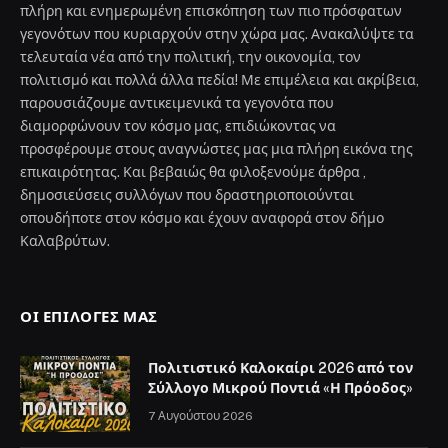
7 Αυγούστου 2026
Καλάβρυτα: Έφυγε από τη ζωή η
Θεοδώρα (χήρα) Κων.
Παπαδημητρόπουλου ετών 92
7 Αυγούστου 2026
ΔΕΗ blue – Visa: Νέα καλοκαιρινή
προσφορά με επιβράβευση έως 18€ τον
μήνα για τη φόρτιση ηλεκτρικών
οχημάτων
7 Αυγούστου 2026
ΧΡΉΣΙΜΑ
Αρχική
Καλάβρυτα