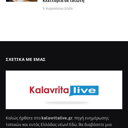
τοπικών και εντός Ελλάδας νέων! Εδώ, θα διαβάσετε μια
πλήρη και ενημερωμένη επισκόπηση των πιο πρόσφατων
γεγονότων που κυριαρχούν στην χώρα μας. Ανακαλύψτε τα
τελευταία νέα από την πολιτική, την οικονομία, τον
πολιτισμό και πολλά άλλα πεδία! Με επιμέλεια και ακρίβεια,
παρουσιάζουμε αντικειμενικά τα γεγονότα που
διαμορφώνουν τον κόσμο μας, επιδιώκοντας να
προσφέρουμε στους αναγνώστες μας μια πλήρη εικόνα της
επικαιρότητας. Και βεβαιώς θα φιλοξενούμε άρθρα ,
δημοσιεύσεις συλλόγων που δραστηριοποιούνται
οπουδήποτε στον κόσμο και έχουν αναφορά στον δήμο
Καλαβρύτων.
ΟΙ ΕΠΙΛΟΓΈΣ ΜΑΣ
Πολιτιστικό Καλοκαίρι 2026 από τον
Σύλλογο Μικρού Ποντιά «Η Πρόοδος»