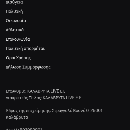
Α.Φ.Μ.: 802989801
Αρμόδια Δ.Ο.Υ.: ΑΙΓΙΟΥ
Tαχυδρομική διεύθυνση: Στρογγυλό Βουνό 0, 25001
Καλάβρυτα
Tηλέφωνο επικοινωνίας: 6945953993
e-mail: info@kalavritalive.gr
Iδιοκτήτης: ΚΑΛΑΒΡΥΤΑ LIVE E.E.
Νόμιμος εκπρόσωπος: Τσενέ Κωνσταντίνα του Αθανασίου
Βασικός μέτοχος: Τσενέ Κωνσταντίνα του Αθανασίου
Διευθυντής: Ρηγόπουλος Κωνσταντίνος
Διευθυντής σύνταξης: Σπυριδούλα Τσενέ
Διαχειριστής: Παπαβραμόπουλος Νικόλαος
Δικαιούχος του ονόματος τομέα (domain name): ΚΑΛΑΒΡΥΤΑ
LIVE E.E