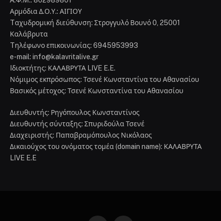
Facebook
Instagram
ΑΡΧΙΚΉ
ΚΑΛΆΒΡΥΤΑ
ΔΥΤΙΚΉ ΕΛΛΆΔΑ
ΔΙΑΎΓΕΙΑ
ΠΟΛΙΤΙΚΉ
ΟΙΚΟΝΟΜΊΑ
ΑΘΛΗΤΙΚΆ
ΕΠΙΚΟΙΝΩΝΊΑ
ΠΟΛΙΤΙΚΉ ΑΠΟΡΡΉΤΟΥ
ΌΡΟΙ ΧΡΉΣΗΣ
ΔΉΛΩΣΗ ΣΥΜΜΌΡΦΩΣΗΣ
Αριθμός Πιστοποίησης Μ.Η.Τ. 252151
Copyright 2024 Designed By
Futureplus.Gr
.
Ο παρών ιστότοπος συμμορφώνονται με τη Σύσταση (ΕΕ)
2018/334 της Επιτροπής της 1ης Μαρτίου 2018 σχετικά με τα
μέτρα για την αποτελεσματική αντιμετώπιση του παράνομου
περιεχομένου στο διαδίκτυο (L 63)