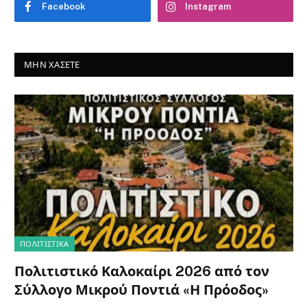
Σύλλογο Μικρού Ποντιά «Η Πρόοδος»
7 Αυγούστου 2026
0
Ο Σύλλογος Μικρού Ποντιά «Η Πρόοδος» με ιδιαίτερη
χαρά ανακοινώνει τη διοργάνωση του Πολιτιστικού
Καλοκαιριού…
Θερινό Φεστιβάλ & Πολιτιστική
Εβδομάδα στην Κάτω Βλασία
Καλαβρύτων (8-15 Αυγούστου 2026)
7 Αυγούστου 2026
Πέντε μέρες γεμάτες πολιτιστικές
δράσεις στον Δήμο Καλαβρύτων – Και
την Κυριακή Πρωτοψάλτη και
Πορτοκάλογλου στο Πανελλήνιο Ηρώο
6 Αυγούστου 2026
Κανελλόπουλος – Παπουτσή για την
πώληση του ακινήτου που