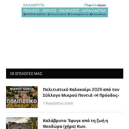
Καλάβρυτα: Έφυγε από τη ζωή η
Θεοδώρα (χήρα) Κων.
Παπαδημητρόπουλου ετών 92
7 Αυγούστου 2026
ΔΕΗ blue – Visa: Νέα καλοκαιρινή
προσφορά με επιβράβευση έως 18€ τον
μήνα για τη φόρτιση ηλεκτρικών
οχημάτων
7 Αυγούστου 2026
Προφυλακίστηκαν ο δήμαρχος
Στυλίδας και δύο ακόμη
κατηγορούμενοι για την πυρκαγιά στη
Βοιωτία
7 Αυγούστου 2026
FOLLOW KALAVRITALIVE ON SOCIAL