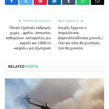
Facebook
Twitter
Pinterest
LinkedIn
Tumblr
WhatsApp
Email
PREVIOUS ARTICLE
NEXT ARTICLE
Πάτρα: Σχολικές εκδρομές
Καιρός: Έρχεται ο
χωρίς… φρένο – Απουσίες
Απριλιάτικος
καθηγητών, καταγγελίες για
βορειοελλαδίτικος χιονιάς –
καρτέλ και 1.000 το
Πού και πότε θα χτυπήσει,
«κεφάλι» για εξωτερικό
πού θα χιονίσει
RELATED
POSTS