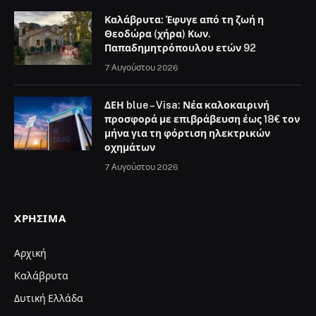
Δυτική Ελλάδα
Διαύγεια
Πολιτική
Οικονομία
Αθλητικά
Επικοινωνία
Πολιτική απορρήτου
Όροι Χρήσης
Δήλωση Συμμόρφωσης
Επωνυμία: ΚΑΛΑΒΡΥΤΑ LIVE Ε.Ε
Διακριτικός Τίτλος: ΚΑΛΑΒΡΥΤΑ LIVE E.E
Έδρας της επιχείρησης: Στρογγυλό Βουνό 0, 25001
Καλάβρυτα