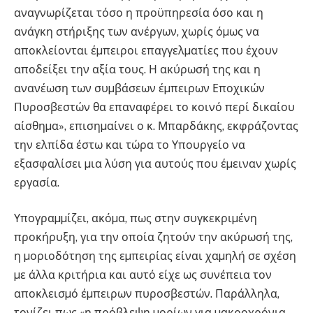
αναγνωρίζεται τόσο η προϋπηρεσία όσο και η
ανάγκη στήριξης των ανέργων, χωρίς όµως να
αποκλείονται έµπειροι επαγγελµατίες που έχουν
αποδείξει την αξία τους. Η ακύρωσή της και η
ανανέωση των συµβάσεων έµπειρων Εποχικών
Πυροσβεστών θα επαναφέρει το κοινό περί δικαίου
αίσθηµα», επισηµαίνει ο κ. Μπαρδάκης, εκφράζοντας
την ελπίδα έστω και τώρα το Υπουργείο να
εξασφαλίσει µια λύση για αυτούς που έµειναν χωρίς
εργασία.
Υπογραµµίζει, ακόµα, πως στην συγκεκριµένη
προκήρυξη, για την οποία ζητούν την ακύρωσή της,
η µοριοδότηση της εµπειρίας είναι χαµηλή σε σχέση
µε άλλα κριτήρια και αυτό είχε ως συνέπεια τον
αποκλεισµό έµπειρων πυροσβεστών. Παράλληλα,
τονίζει πως «η πρόβλεψη µορίων για µακροχρόνια