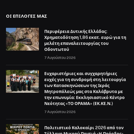
ΟΙ ΕΠΙΛΟΓΈΣ ΜΑΣ
Περιφέρεια Δυτικής Ελλάδας:
Χρηματοδότηση 1,86 εκατ. ευρώ για τη
μελέτη επαναλειτουργίας του
Οδοντωτού
7 Αυγούστου 2026
Ευχαριστήριες και συγχαρητήριες
ευχές για τη συνδρομή στη λειτουργία
των Κατασκηνώσεων της Ιεράς
Μητροπόλεώς μας στα Καλάβρυτα με
την επωνυμία: Εκκλησιαστικό Κέντρο
Νεότητας «ΤΟ ΟΡΑΜΑ» (ΕΚ.ΚΕ.Ν.)
7 Αυγούστου 2026
Πολιτιστικό Καλοκαίρι 2026 από τον
Σύλλογο Μικρού Ποντιά «Η Πρόοδος»