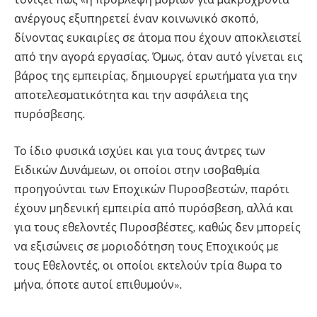
ανέργους εξυπηρετεί έναν κοινωνικό σκοπό,
δίνοντας ευκαιρίες σε άτοµα που έχουν αποκλειστεί
από την αγορά εργασίας. Όµως, όταν αυτό γίνεται εις
βάρος της εµπειρίας, δηµιουργεί ερωτήµατα για την
αποτελεσµατικότητα και την ασφάλεια της
πυρόσβεσης.
Το ίδιο φυσικά ισχύει και για τους άντρες των
Ειδικών ∆υνάµεων, οι οποίοι στην ισοβαθµία
προηγούνται των Εποχικών Πυροσβεστών, παρότι
έχουν µηδενική εµπειρία από πυρόσβεση, αλλά και
για τους εθελοντές Πυροσβέστες, καθώς δεν µπορείς
να εξισώνεις σε µοριοδότηση τους Εποχικούς µε
τους Εθελοντές, οι οποίοι εκτελούν τρία 8ωρα το
µήνα, όποτε αυτοί επιθυµούν».