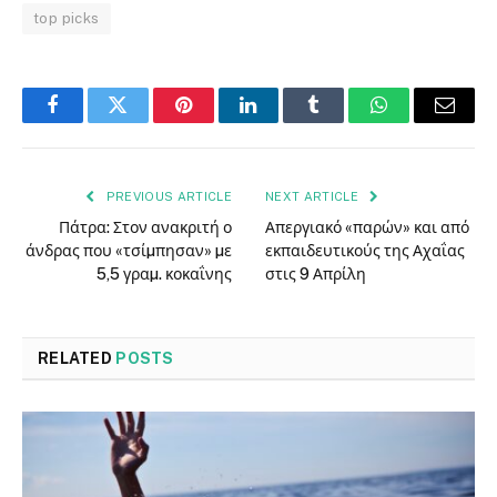
top picks
Facebook
Twitter
Pinterest
LinkedIn
Tumblr
WhatsApp
Email
PREVIOUS ARTICLE
NEXT ARTICLE
Πάτρα: Στον ανακριτή ο
Απεργιακό «παρών» και από
άνδρας που «τσίµπησαν» µε
εκπαιδευτικούς της Αχαΐας
5,5 γραµ. κοκαΐνης
στις 9 Απρίλη
RELATED
POSTS