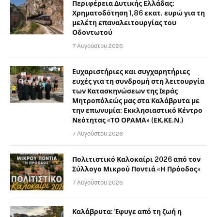
Περιφέρεια Δυτικής Ελλάδας:
Χρηματοδότηση 1,86 εκατ. ευρώ για τη
μελέτη επαναλειτουργίας του
Οδοντωτού
7 Αυγούστου 2026
Ευχαριστήριες και συγχαρητήριες
ευχές για τη συνδρομή στη λειτουργία
των Κατασκηνώσεων της Ιεράς
Μητροπόλεώς μας στα Καλάβρυτα με
την επωνυμία: Εκκλησιαστικό Κέντρο
Νεότητας «ΤΟ ΟΡΑΜΑ» (ΕΚ.ΚΕ.Ν.)
7 Αυγούστου 2026
Πολιτιστικό Καλοκαίρι 2026 από τον
Σύλλογο Μικρού Ποντιά «Η Πρόοδος»
7 Αυγούστου 2026
Καλάβρυτα: Έφυγε από τη ζωή η