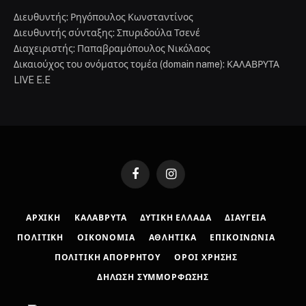
Διευθυντής: Ρηγόπουλος Κωνσταντίνος
Διευθυντής σύνταξης: Σπυριδούλα Τσενέ
Διαχειριστής: Παπαβραμόπουλος Νικόλαος
Δικαιούχος του ονόματος τομέα (domain name): ΚΑΛΑΒΡΥΤΑ
LIVE E.E
Facebook
Instagram
ΑΡΧΙΚΉ
ΚΑΛΆΒΡΥΤΑ
ΔΥΤΙΚΉ ΕΛΛΆΔΑ
ΔΙΑΎΓΕΙΑ
ΠΟΛΙΤΙΚΉ
ΟΙΚΟΝΟΜΊΑ
ΑΘΛΗΤΙΚΆ
ΕΠΙΚΟΙΝΩΝΊΑ
ΠΟΛΙΤΙΚΉ ΑΠΟΡΡΉΤΟΥ
ΌΡΟΙ ΧΡΉΣΗΣ
ΔΉΛΩΣΗ ΣΥΜΜΌΡΦΩΣΗΣ