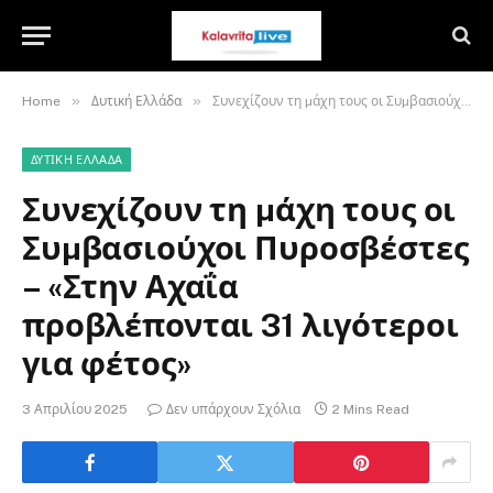
»
»
Home
Δυτική Ελλάδα
Συνεχίζουν τη µάχη τους οι Συµβασιούχοι Πυροσβέστες – «Στην Αχαΐα προβλέπονται 31 λιγότεροι για φέτος»
ΔΥΤΙΚΉ ΕΛΛΆΔΑ
Συνεχίζουν τη µάχη τους οι
Συµβασιούχοι Πυροσβέστες
– «Στην Αχαΐα
προβλέπονται 31 λιγότεροι
για φέτος»
3 Απριλίου 2025
Δεν υπάρχουν Σχόλια
2 Mins Read