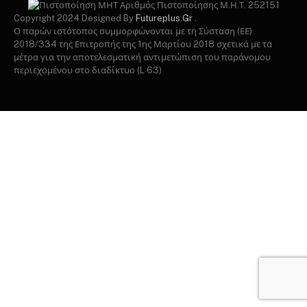
Αριθμός Πιστοποίησης Μ.Η.Τ. 252151
Copyright 2024 Designed By
Futureplus.Gr
.
Ο παρών ιστότοπος συμμορφώνονται με τη Σύσταση (ΕΕ)
2018/334 της Επιτροπής της 1ης Μαρτίου 2018 σχετικά με τα
μέτρα για την αποτελεσματική αντιμετώπιση του παράνομου
περιεχομένου στο διαδίκτυο (L 63)