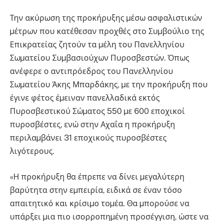
Την ακύρωση της προκήρυξης µέσω ασφαλιστικών
µέτρων που κατέθεσαν προχθές στο Συµβούλιο της
Επικρατείας ζητούν τα µέλη του Πανελληνίου
Σωµατείου Συµβασιούχων Πυροσβεστών. Όπως
ανέφερε ο αντιπρόεδρος του Πανελληνίου
Σωµατείου Άκης Μπαρδάκης, µε την προκήρυξη που
έγινε φέτος έµειναν πανελλαδικά εκτός
Πυροσβεστικού Σώµατος 550 µε 600 εποχικοί
πυροσβέστες, ενώ στην Αχαΐα η προκήρυξη
περιλαµβάνει 31 εποχικούς πυροσβέστες
λιγότερους.
«Η προκήρυξη θα έπρεπε να δίνει µεγαλύτερη
βαρύτητα στην εµπειρία, ειδικά σε έναν τόσο
απαιτητικό και κρίσιµο τοµέα. Θα µπορούσε να
υπάρξει µια πιο ισορροπηµένη προσέγγιση, ώστε να