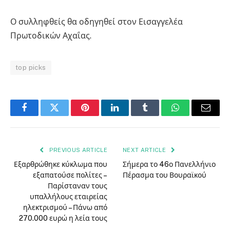
Ο συλληφθείς θα οδηγηθεί στον Εισαγγελέα
Πρωτοδικών Αχαΐας.
top picks
Facebook
Twitter
Pinterest
LinkedIn
Tumblr
WhatsApp
Email
PREVIOUS ARTICLE
NEXT ARTICLE
Εξαρθρώθηκε κύκλωμα που
Σήμερα το 46ο Πανελλήνιο
εξαπατούσε πολίτες –
Πέρασμα του Βουραϊκού
Παρίσταναν τους
υπαλλήλους εταιρείας
ηλεκτρισμού – Πάνω από
270.000 ευρώ η λεία τους