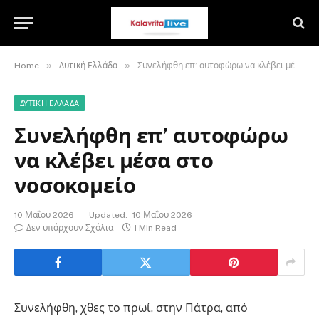
»
»
Home
Δυτική Ελλάδα
Συνελήφθη επ’ αυτοφώρω να κλέβει μέσα στο νοσοκομείο
ΔΥΤΙΚΉ ΕΛΛΆΔΑ
Συνελήφθη επ’ αυτοφώρω
να κλέβει μέσα στο
νοσοκομείο
10 Μαΐου 2026
Updated:
10 Μαΐου 2026
Δεν υπάρχουν Σχόλια
1 Min Read
Συνελήφθη, χθες το πρωί, στην Πάτρα, από