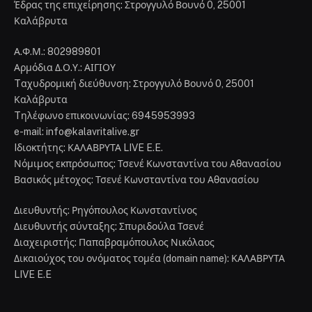
Έδρας της επιχείρησης: Στρογγυλό Βουνό 0, 25001
Καλάβρυτα
Α.Φ.Μ.: 802989801
Αρμόδια Δ.Ο.Υ.: ΑΙΓΙΟΥ
Tαχυδρομική διεύθυνση: Στρογγυλό Βουνό 0, 25001
Καλάβρυτα
Tηλέφωνο επικοινωνίας: 6945953993
e-mail: info@kalavritalive.gr
Iδιοκτήτης: ΚΑΛΑΒΡΥΤΑ LIVE E.E.
Νόμιμος εκπρόσωπος: Τσενέ Κωνσταντίνα του Αθανασίου
Βασικός μέτοχος: Τσενέ Κωνσταντίνα του Αθανασίου
Διευθυντής: Ρηγόπουλος Κωνσταντίνος
Διευθυντής σύνταξης: Σπυριδούλα Τσενέ
Διαχειριστής: Παπαβραμόπουλος Νικόλαος
Δικαιούχος του ονόματος τομέα (domain name): ΚΑΛΑΒΡΥΤΑ
LIVE E.E