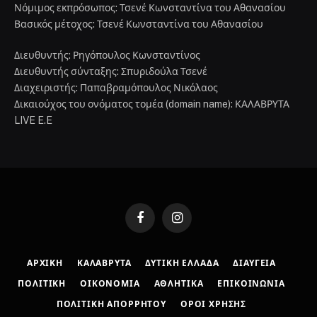
Νόμιμος εκπρόσωπος: Τσενέ Κωνσταντίνα του Αθανασίου
Βασικός μέτοχος: Τσενέ Κωνσταντίνα του Αθανασίου
Διευθυντής: Ρηγόπουλος Κωνσταντίνος
Διευθυντής σύνταξης: Σπυριδούλα Τσενέ
Διαχειριστής: Παπαβραμόπουλος Νικόλαος
Δικαιούχος του ονόματος τομέα (domain name): ΚΑΛΑΒΡΥΤΑ
LIVE E.E
Facebook
Instagram
ΑΡΧΙΚΉ
ΚΑΛΆΒΡΥΤΑ
ΔΥΤΙΚΉ ΕΛΛΆΔΑ
ΔΙΑΎΓΕΙΑ
ΠΟΛΙΤΙΚΉ
ΟΙΚΟΝΟΜΊΑ
ΑΘΛΗΤΙΚΆ
ΕΠΙΚΟΙΝΩΝΊΑ
ΠΟΛΙΤΙΚΉ ΑΠΟΡΡΉΤΟΥ
ΌΡΟΙ ΧΡΉΣΗΣ