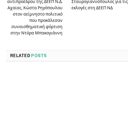
αντιπροέδρου της ΔΕΕΠ Ν.Δ.
Σταυρογιαννόπουλος για τις
Αχαϊας, Κώστα Ρηγόπουλου
εκλογές στη ΔΕΕΠ ΝΔ
στον αείμνηστο πολιτικό
που προκάλεσαν
συναισθηματική φόρτιση
στην Ντόρα Μπακογιάννη
RELATED
POSTS