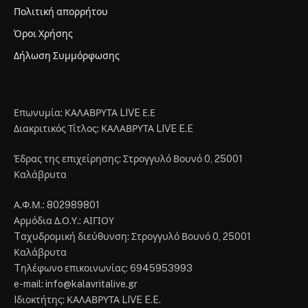
Πολιτική απορρήτου
Όροι Χρήσης
Δήλωση Συμμόρφωσης
Επωνυμία: ΚΑΛΑΒΡΥΤΑ LIVE Ε.Ε
Διακριτικός Τίτλος: ΚΑΛΑΒΡΥΤΑ LIVE E.E
Έδρας της επιχείρησης: Στρογγυλό Βουνό 0, 25001
Καλάβρυτα
Α.Φ.Μ.: 802989801
Αρμόδια Δ.Ο.Υ.: ΑΙΓΙΟΥ
Tαχυδρομική διεύθυνση: Στρογγυλό Βουνό 0, 25001
Καλάβρυτα
Tηλέφωνο επικοινωνίας: 6945953993
e-mail: info@kalavritalive.gr
Iδιοκτήτης: ΚΑΛΑΒΡΥΤΑ LIVE E.E.