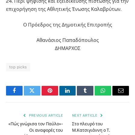
24. Περί ψήφισης και εξειδίκευσης πίστωσης για την
επιχορήγηση της Αθλητικής Ένωσης Καλαβρύτων.
Ο Πρόεδρος της Δημοτικής Επιτροπής
Αθανάσιος Παπαδόπουλος
ΔΗΜΑΡΧΟΣ
top picks
Facebook
Twitter
Pinterest
LinkedIn
Tumblr
WhatsApp
Email
PREVIOUS ARTICLE
NEXT ARTICLE
«Πώς γνώρισα τον Παύλο»-
Στο πλευρό του
Οι αναφορές του
Μ.Κατσιγιάννη ο Τ.