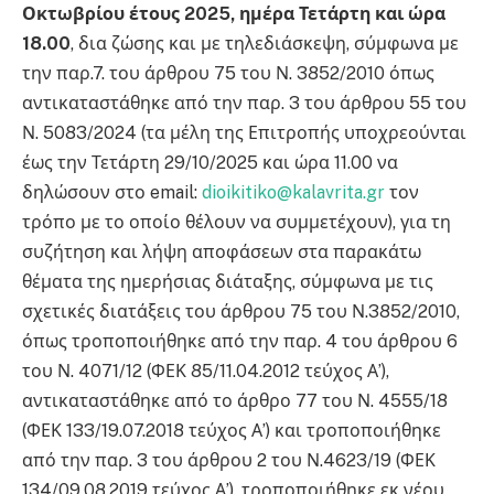
Οκτωβρίου έτους 2025, ημέρα Τετάρτη και ώρα
18.00
, δια ζώσης και με τηλεδιάσκεψη, σύμφωνα με
την παρ.7. του άρθρου 75 του Ν. 3852/2010 όπως
αντικαταστάθηκε από την παρ. 3 του άρθρου 55 του
Ν. 5083/2024 (τα μέλη της Επιτροπής υποχρεούνται
έως την Τετάρτη 29/10/2025 και ώρα 11.00 να
δηλώσουν στο email:
dioikitiko@kalavrita.gr
τον
τρόπο με το οποίο θέλουν να συμμετέχουν), για τη
συζήτηση και λήψη αποφάσεων στα παρακάτω
θέματα της ημερήσιας διάταξης, σύμφωνα με τις
σχετικές διατάξεις του άρθρου 75 του Ν.3852/2010,
όπως τροποποιήθηκε από την παρ. 4 του άρθρου 6
του Ν. 4071/12 (ΦΕΚ 85/11.04.2012 τεύχος Α’),
αντικαταστάθηκε από το άρθρο 77 του Ν. 4555/18
(ΦΕΚ 133/19.07.2018 τεύχος Α’) και τροποποιήθηκε
από την παρ. 3 του άρθρου 2 του Ν.4623/19 (ΦΕΚ
134/09.08.2019 τεύχος Α’), τροποποιήθηκε εκ νέου