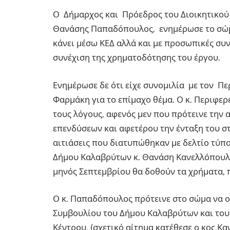
Ο Δήμαρχος και Πρόεδρος του Διοικητικού
Θανάσης Παπαδόπουλος, ενημέρωσε το σώμα 
κάνει μέσω ΚΕΔ αλλά και με προσωπικές συ
συνέχιση της χρηματοδότησης του έργου.
Ενημέρωσε δε ότι είχε συνομιλία με τον Πε
Φαρμάκη για το επίμαχο θέμα. Ο κ. Περιφερ
τους λόγους, αφενός μεν που πρότεινε την
επενδύσεων και αφετέρου την ένταξη του στ
αιτιάσεις που διατυπώθηκαν με δελτίο τύπ
Δήμου Καλαβρύτων κ. Θανάση Κανελλόπουλο.
μηνός Σεπτεμβρίου θα δοθούν τα χρήματα, π
Ο κ. Παπαδόπουλος πρότεινε στο σώμα να ο
Συμβουλίου του Δήμου Καλαβρύτων και του
Κέντρου, (σχετικό αίτημα κατέθεσε ο κος Κ