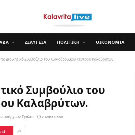
ΛΆΔΑ
ΔΙΑΎΓΕΙΑ
ΠΟΛΙΤΙΚΉ
ΟΙΚΟΝΟΜΊΑ
 το Διοικητικό Συμβούλιο του Χιονοδρομικού Κέντρου Καλαβρύτων.
ητικό Συμβούλιο του
ρου Καλαβρύτων.
εν υπάρχουν Σχόλια
2 Mins Read
est