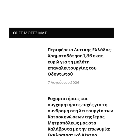
ΟΙ ΕΠΙΛΟΓΈΣ ΜΑΣ
Περιφέρεια Δυτικής Ελλάδας:
Χρηματοδότηση 1,86 εκατ.
ευρώ για τη μελέτη
επαναλειτουργίας του
Οδοντωτού
7 Αυγούστου 2026
Ευχαριστήριες και
συγχαρητήριες ευχές για τη
συνδρομή στη λειτουργία των
Κατασκηνώσεων της Ιεράς
Μητροπόλεώς μας στα
Καλάβρυτα με την επωνυμία:
Εκκλησιαστικό Κέντρο