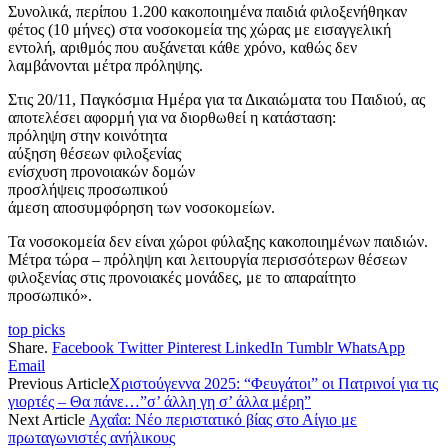
Συνολικά, περίπου 1.200 κακοποιημένα παιδιά φιλοξενήθηκαν
φέτος (10 μήνες) στα νοσοκομεία της χώρας με εισαγγελική
εντολή, αριθμός που αυξάνεται κάθε χρόνο, καθώς δεν
λαμβάνονται μέτρα πρόληψης.
Στις 20/11, Παγκόσμια Ημέρα για τα Δικαιώματα του Παιδιού, ας
αποτελέσει αφορμή για να διορθωθεί η κατάσταση:
πρόληψη στην κοινότητα
αύξηση θέσεων φιλοξενίας
ενίσχυση προνοιακών δομών
προσλήψεις προσωπικού
άμεση αποσυμφόρηση των νοσοκομείων.
Τα νοσοκομεία δεν είναι χώροι φύλαξης κακοποιημένων παιδιών.
Μέτρα τώρα – πρόληψη και λειτουργία περισσότερων θέσεων
φιλοξενίας στις προνοιακές μονάδες, με το απαραίτητο
προσωπικό».
top picks
Share.
Facebook
Twitter
Pinterest
LinkedIn
Tumblr
WhatsApp
Email
Previous Article
Χριστούγεννα 2025: “Φευγάτοι” οι Πατρινοί για τις
γιορτές – Θα πάνε…”σ’ άλλη γη σ’ άλλα μέρη”
Next Article
Αχαΐα: Νέο περιστατικό βίας στο Αίγιο με
πρωταγωνιστές ανήλικους