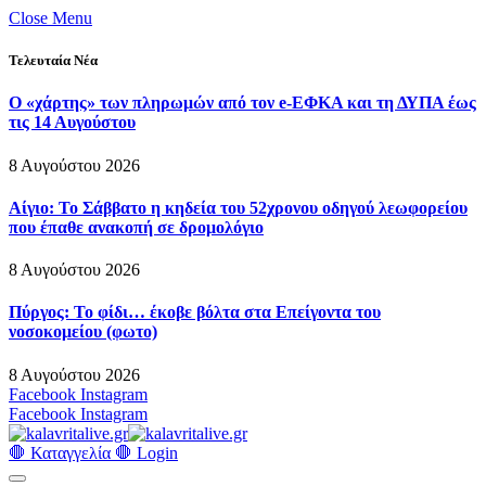
Close Menu
Τελευταία Νέα
Ο «χάρτης» των πληρωμών από τον e-ΕΦΚΑ και τη ΔΥΠΑ έως
τις 14 Αυγούστου
8 Αυγούστου 2026
Αίγιο: Το Σάββατο η κηδεία του 52χρονου οδηγού λεωφορείου
που έπαθε ανακοπή σε δρομολόγιο
8 Αυγούστου 2026
Πύργος: Το φίδι… έκοβε βόλτα στα Επείγοντα του
νοσοκομείου (φωτο)
8 Αυγούστου 2026
Facebook
Instagram
Facebook
Instagram
🛑 Καταγγελία 🛑
Login