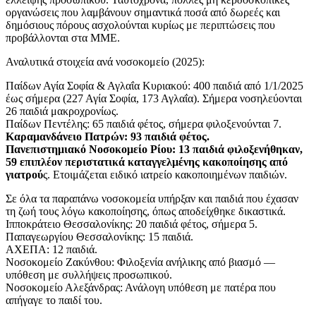
οργανώσεις που λαμβάνουν σημαντικά ποσά από δωρεές και
δημόσιους πόρους ασχολούνται κυρίως με περιπτώσεις που
προβάλλονται στα ΜΜΕ.
Αναλυτικά στοιχεία ανά νοσοκομείο (2025):
Παίδων Αγία Σοφία & Αγλαΐα Κυριακού: 400 παιδιά από 1/1/2025
έως σήμερα (227 Αγία Σοφία, 173 Αγλαΐα). Σήμερα νοσηλεύονται
26 παιδιά μακροχρονίως.
Παίδων Πεντέλης: 65 παιδιά φέτος, σήμερα φιλοξενούνται 7.
Καραμανδάνειο Πατρών: 93 παιδιά φέτος.
Πανεπιστημιακό Νοσοκομείο Ρίου: 13 παιδιά φιλοξενήθηκαν,
59 επιπλέον περιστατικά καταγγελμένης κακοποίησης από
γιατρού
ς. Ετοιμάζεται ειδικό ιατρείο κακοποιημένων παιδιών.
Σε όλα τα παραπάνω νοσοκομεία υπήρξαν και παιδιά που έχασαν
τη ζωή τους λόγω κακοποίησης, όπως αποδείχθηκε δικαστικά.
Ιπποκράτειο Θεσσαλονίκης: 20 παιδιά φέτος, σήμερα 5.
Παπαγεωργίου Θεσσαλονίκης: 15 παιδιά.
ΑΧΕΠΑ: 12 παιδιά.
Νοσοκομείο Ζακύνθου: Φιλοξενία ανήλικης από βιασμό —
υπόθεση με συλλήψεις προσωπικού.
Νοσοκομείο Αλεξάνδρας: Ανάλογη υπόθεση με πατέρα που
απήγαγε το παιδί του.