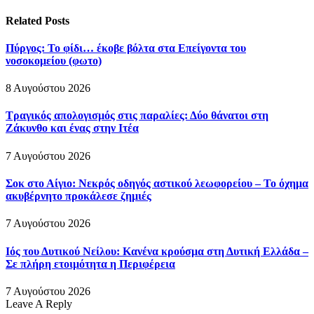
Related
Posts
Πύργος: Το φίδι… έκοβε βόλτα στα Επείγοντα του
νοσοκομείου (φωτο)
8 Αυγούστου 2026
Τραγικός απολογισμός στις παραλίες: Δύο θάνατοι στη
Ζάκυνθο και ένας στην Ιτέα
7 Αυγούστου 2026
Σοκ στο Αίγιο: Νεκρός οδηγός αστικού λεωφορείου – Το όχημα
ακυβέρνητο προκάλεσε ζημιές
7 Αυγούστου 2026
Ιός του Δυτικού Νείλου: Κανένα κρούσμα στη Δυτική Ελλάδα –
Σε πλήρη ετοιμότητα η Περιφέρεια
7 Αυγούστου 2026
Leave A Reply