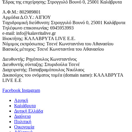
Έδρας της επιχείρησης: Στρογγυλό Βουνό 0, 25001 Καλάβρυτα
Α.Φ.Μ.: 802989801
Αρμόδια Δ.Ο.Υ.: ΑΙΓΙΟΥ
Tαχυδρομική διεύθυνση: Στρογγυλό Βουνό 0, 25001 Καλάβρυτα
Tηλέφωνο επικοινωνίας: 6945953993
e-mail: info@kalavritalive.gr
Iδιοκτήτης: ΚΑΛΑΒΡΥΤΑ LIVE E.E.
Νόμιμος εκπρόσωπος: Τσενέ Κωνσταντίνα του Αθανασίου
Βασικός μέτοχος: Τσενέ Κωνσταντίνα του Αθανασίου
Διευθυντής: Ρηγόπουλος Κωνσταντίνος
Διευθυντής σύνταξης: Σπυριδούλα Τσενέ
Διαχειριστής: Παπαβραμόπουλος Νικόλαος
Δικαιούχος του ονόματος τομέα (domain name): ΚΑΛΑΒΡΥΤΑ
LIVE E.E
Facebook
Instagram
Αρχική
Καλάβρυτα
Δυτική Ελλάδα
Διαύγεια
Πολιτική
Οικονομία