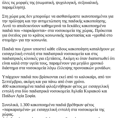
όλες τις μορφές της (σωματική, ψυχολογική, σεξουαλική,
παραμέληση).
Στη χώρα μας δεν μπορούμε να αισθανόμαστε ικανοποιημένοι για
την πρόληψη και την αντιμετώπιση της παιδικής κακοποίησης.
Αυτό το αποδεικνύουν καθημερινά τα δεκάδες κακοποιημένα
παιδιά που «παρκάρονται» στα νοσοκομεία της χώρας. Πρόκειται
για όνειδος για το κράτος κοινωνικής προστασίας και «γροθιά στο
στομάχι» για την κοινωνία.
Παιδιά που έχουν υποστεί κάθε είδους κακοποίηση καταλήγουν με
εισαγγελική εντολή στα παιδιατρικά νοσοκομεία και στις
παιδιατρικές κλινικές για εξετάσεις. Ακόμη κι όταν διαπιστωθεί ότι
είναι καλά στην υγεία τους, παραμένουν για μεγάλο χρονικό
διάστημα στα νοσοκομεία λόγω έλλειψης προνοιακών μονάδων.
Υπάρχουν παιδιά που βρίσκονται εκεί από το καλοκαίρι, από τον
Σεπτέμβριο, ακόμη και για πάνω από έναν χρόνο.
400 κακοποιημένα παιδιά φιλοξενήθηκαν φέτος με εισαγγελική
εντολή στα δύο παιδιατρικά νοσοκομεία Αγλαΐα Κυριακού και
Παίδων Αγία Σοφία.
Συνολικά, 1.300 κακοποιημένα παιδιά βρέθηκαν φέτος
«παρκαρισμένα» με εισαγγελική εντολή στα νοσοκομεία της
χώρας.