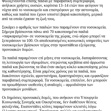
Φιλοξενούνται επίσης παιδιά με παραβατική συμπεριφορά,
ανήλικοι χρήστες ουσιών, κορίτσια 13–14 ετών που φεύγουν τη
νύχτα από το νοσοκομείο και επιστρέφουν με την αστυνομία,
καθώς και παιδιά που έχουν υποστεί βαριά κακοποίηση, μερικά
από τα οποία έχασαν τη ζωή τους.
Σοκάρει ο αριθμός των παιδιών που παραμένουν στα νοσοκομεία.
Σήμερα βρίσκονται πάνω από 70 κακοποιημένα παιδιά
«παρκαρισμένα» σε νοσοκομεία της χώρας, ενώ αύριο μπορεί να
ξεπεράσουν τα 100. Οι αποδεκατισμένες κοινωνικές υπηρεσίες των
νοσοκομείων βρίσκουν τείχος στην προσπάθεια εξεύρεσης
προνοιακών δομών.
Τα παιδιά παραμένουν επί μήνες στα νοσοκομεία, διαταράσσοντας
τη λειτουργία των ιδρυμάτων, στερώντας κρεβάτια από άρρωστα
παιδιά και βιώνοντας τα ίδια έναν ακόμη κύκλο κακοποίησης μέσω
της καθυστέρησης. Είναι χαμένος χρόνος για τα παιδιά, που
διακόπτουν σχολείο, φροντιστήρια, δραστηριότητες και εμφανίζουν
παραβατική συμπεριφορά. Τα νοσοκομεία, επιπλέον, δεν μπορούν
να προωθήσουν υιοθεσίες ή αναδοχές – αρμοδιότητα των
προνοιακών μονάδων.
Οι δημόσιες προνοιακές δομές, που ανήκουν στο Υπουργείο
Κοινωνικής Συνοχής και Οικογένειας, δεν διαθέτουν θέσεις
φιλοξενίας. Εκατοντάδες κλίνες παραμένουν κλειστές λόγω
έλλειψης προσωπικού. Ταυτόχρονα, πολλές μη κερδοσκοπικές