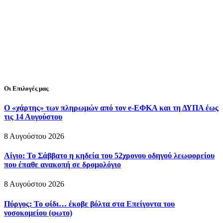
Οι Επιλογές μας
Ο «χάρτης» των πληρωμών από τον e-ΕΦΚΑ και τη ΔΥΠΑ έως
τις 14 Αυγούστου
8 Αυγούστου 2026
Αίγιο: Το Σάββατο η κηδεία του 52χρονου οδηγού λεωφορείου
που έπαθε ανακοπή σε δρομολόγιο
8 Αυγούστου 2026
Πύργος: Το φίδι… έκοβε βόλτα στα Επείγοντα του
νοσοκομείου (φωτο)