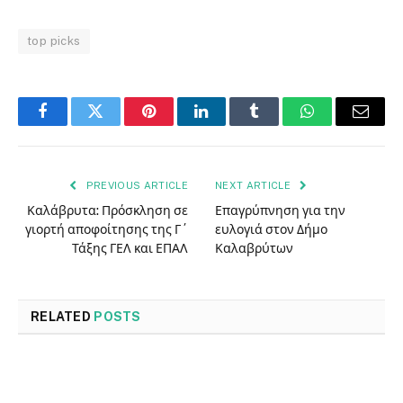
top picks
Facebook
Twitter
Pinterest
LinkedIn
Tumblr
WhatsApp
Email
PREVIOUS ARTICLE
NEXT ARTICLE
Καλάβρυτα: Πρόσκληση σε
Επαγρύπνηση για την
γιορτή αποφοίτησης της Γ΄
ευλογιά στον Δήμο
Τάξης ΓΕΛ και ΕΠΑΛ
Καλαβρύτων
RELATED
POSTS