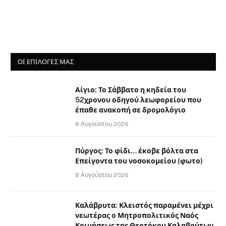
ΟΙ ΕΠΙΛΟΓΈΣ ΜΑΣ
Αίγιο: Το Σάββατο η κηδεία του
52χρονου οδηγού λεωφορείου που
έπαθε ανακοπή σε δρομολόγιο
8 Αυγούστου 2026
Πύργος: Το φίδι… έκοβε βόλτα στα
Επείγοντα του νοσοκομείου (φωτο)
8 Αυγούστου 2026
Καλάβρυτα: Κλειστός παραμένει μέχρι
νεωτέρας ο Μητροπολιτικός Ναός
Κοιμήσεως της Θεοτόκου Καλαβρύτων,