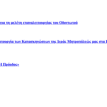
για τη μελέτη επαναλειτουργίας του Οδοντωτού
 λειτουργία των Κατασκηνώσεων της Ιεράς Μητροπόλεώς μας στα
«Η Πρόοδος»