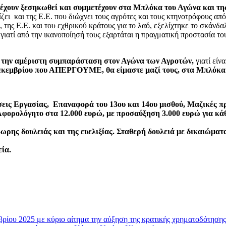
έχουν ξεσηκωθεί και συμμετέχουν στα Μπλόκα του Αγώνα και της
ζει και της Ε.Ε. που διώχνει τους αγρότες και τους κτηνοτρόφους από 
, της Ε.Ε. και του εχθρικού κράτους για το λαό, εξελίχτηκε το σκ
,
γιατί από την ικανοποίησή τους εξαρτάται η πραγματική προστασία τ
ε την αμέριστη συμπαράσταση στον Αγώνα των Αγροτών,
γιατί είν
Δεκεμβρίου που ΑΠΕΡΓΟΥΜΕ, θα είμαστε μαζί τους, στα Μπλόκα
άσεις Εργασίας, Επαναφορά του 13ου και 14ου μισθού, Μαζικές
φορολόγητο στα 12.000 ευρώ, με προσαύξηση 3.000 ευρώ για κάθ
ρης δουλειάς και της ευελιξίας. Σταθερή δουλειά με δικαιώματα
εία.
ρίου 2025 με κύριο αίτημα την αύξηση της κρατικής χρηματοδότησης