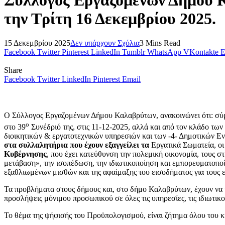
την Τρίτη 16 Δεκεμβρίου 2025.
15 Δεκεμβρίου 2025
Δεν υπάρχουν Σχόλια
3 Mins Read
Facebook
Twitter
Pinterest
LinkedIn
Tumblr
WhatsApp
VKontakte
E
Share
Facebook
Twitter
LinkedIn
Pinterest
Email
Ο Σύλλογος Εργαζομένων Δήμου Καλαβρύτων, ανακοινώνει ότι: σύ
ο
στο 39
Συνέδριό της, στις 11-12-2025, αλλά και από τον κλάδο τω
διοικητικών & εργατοτεχνικών υπηρεσιών και των -4- Δημοτικών Εν
στα συλλαλητήρια που έχουν εξαγγείλει τα
Εργατικά Σωματεία, οι
Κυβέρνησης
, που έχει κατεύθυνση την πολεμική οικονομία, τους σ
μετάβαση», την ισοπέδωση, την ιδιωτικοποίηση και εμπορευματοποίη
εξαθλιωμένων μισθών και της αφαίμαξης του εισοδήματος για τους ερ
Τα προβλήματα στους δήμους και, στο δήμο Καλαβρύτων, έχουν να κ
προσλήψεις μόνιμου προσωπικού σε όλες τις υπηρεσίες, τις ιδιωτικ
Το θέμα της ψήφισής του Προϋπολογισμού, είναι ζήτημα όλου του κ