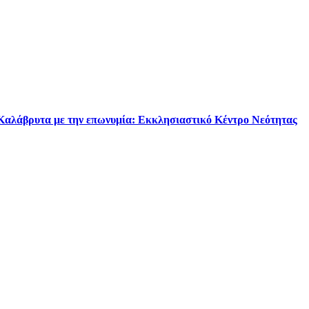
 Καλάβρυτα με την επωνυμία: Εκκλησιαστικό Κέντρο Νεότητας