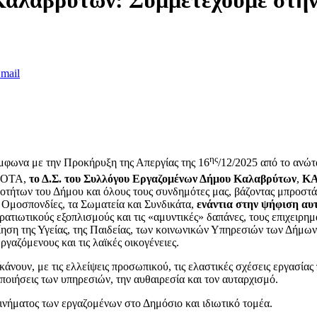
mail
ης
μφωνα με την Προκήρυξη της Απεργίας της 16
/12/2025 από το ανώ
ν ΟΤΑ,
το Δ.Σ. του Συλλόγου Εργαζομένων Δήμου Καλαβρύτων
,
Κ
οτήτων του Δήμου και όλους τους συνδημότες μας, βάζοντας μπροστά 
 Ομοσπονδίες, τα Σωματεία και Συνδικάτα,
ενάντια στην ψήφιση αυ
τρατιωτικούς εξοπλισμούς και τις «αμυντικές» δαπάνες, τους επιχειρη
ση της Υγείας, της Παιδείας, των κοινωνικών Υπηρεσιών των Δήμων, 
γαζόμενους και τις λαϊκές οικογένειες.
άνουν, με τις ελλείψεις προσωπικού, τις ελαστικές σχέσεις εργασία
οποιήσεις των υπηρεσιών, την αυθαιρεσία και τον αυταρχισμό.
ινήματος των εργαζομένων στο Δημόσιο και ιδιωτικό τομέα.