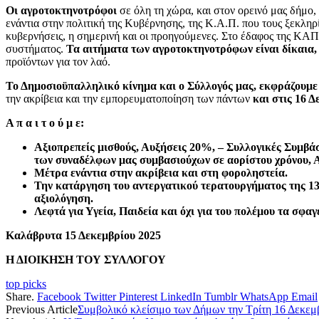
Οι αγροτοκτηνοτρόφοι
σε όλη τη χώρα, και στον ορεινό μας δήμο,
ενάντια στην πολιτική της Κυβέρνησης, της Κ.Α.Π. που τους ξεκληρί
κυβερνήσεις, η σημερινή και οι προηγούμενες. Στο έδαφος της ΚΑΠ
συστήματος.
Τα αιτήματα των αγροτοκτηνοτρόφων είναι δίκαια
προϊόντων για τον λαό.
Το Δημοσιοϋπαλληλικό κίνημα και ο Σύλλογός μας, εκφράζουμ
την ακρίβεια και την εμπορευματοποίηση των πάντων
και στις 16 
Α π α ι τ ο ύ μ ε:
Αξιοπρεπείς μισθούς, Αυξήσεις 20%, – Συλλογικές Συμβ
των συναδέλφων μας συμβασιούχων σε αορίστου χρόνου, Α
Μέτρα ενάντια στην ακρίβεια και στη φοροληστεία.
Την κατάργηση του αντεργατικού τερατουργήματος της 13ω
αξιολόγηση.
Λεφτά για Υγεία, Παιδεία και όχι για του πολέμου τα σφαγ
Καλάβρυτα 15 Δεκεμβρίου 2025
Η ΔΙΟΙΚΗΣΗ ΤΟΥ ΣΥΛΛΟΓΟΥ
top picks
Share.
Facebook
Twitter
Pinterest
LinkedIn
Tumblr
WhatsApp
Email
Previous Article
Συμβολικό κλείσιμο των Δήμων την Τρίτη 16 Δεκεμβ