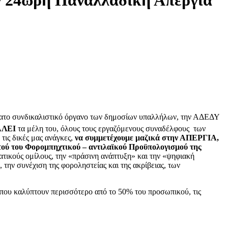
τατο συνδικαλιστικό όργανο των δημοσίων υπαλλήλων, την ΑΔΕΔΥ
ΑΛΕΙ
τα μέλη του, όλους τους εργαζόμενους συναδέλφους των
τις δικές μας ανάγκες,
να συμμετέχουμε μαζικά στην ΑΠΕΡΓΙΑ,
τού του Φορομπηχτικού – αντιλαϊκού Προϋπολογισμού της
ματικούς ομίλους, την «πράσινη ανάπτυξη» και την «ψηφιακή
την συνέχιση της φοροληστείας και της ακρίβειας, των
ς που καλύπτουν περισσότερο από το 50% του προσωπικού, τις