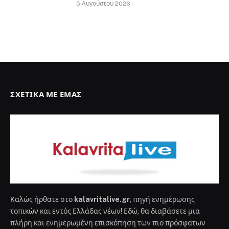
5 Αυγούστου 2026
ΣΧΕΤΙΚΆ ΜΕ ΕΜΆΣ
Καλώς ήρθατε στο
kalavritalive.gr
, πηγή ενημέρωσης
τοπικών και εντός Ελλάδας νέων! Εδώ, θα διαβάσετε μια
πλήρη και ενημερωμένη επισκόπηση των πιο πρόσφατων