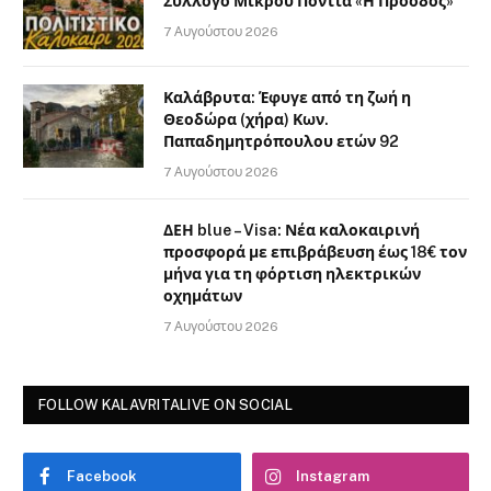
Σύλλογο Μικρού Ποντιά «Η Πρόοδος»
7 Αυγούστου 2026
Καλάβρυτα: Έφυγε από τη ζωή η
Θεοδώρα (χήρα) Κων.
Παπαδημητρόπουλου ετών 92
7 Αυγούστου 2026
ΔΕΗ blue – Visa: Νέα καλοκαιρινή
προσφορά με επιβράβευση έως 18€ τον
μήνα για τη φόρτιση ηλεκτρικών
οχημάτων
7 Αυγούστου 2026
FOLLOW KALAVRITALIVE ON SOCIAL
Facebook
Instagram