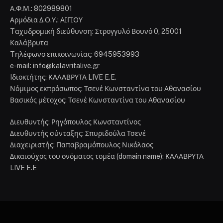
Α.Φ.Μ.: 802989801
Αρμόδια Δ.Ο.Υ.: ΑΙΓΙΟΥ
Tαχυδρομική διεύθυνση: Στρογγυλό Βουνό 0, 25001
Καλάβρυτα
Tηλέφωνο επικοινωνίας: 6945953993
e-mail: info@kalavritalive.gr
Iδιοκτήτης: ΚΑΛΑΒΡΥΤΑ LIVE E.E.
Νόμιμος εκπρόσωπος: Τσενέ Κωνσταντίνα του Αθανασίου
Βασικός μέτοχος: Τσενέ Κωνσταντίνα του Αθανασίου
Διευθυντής: Ρηγόπουλος Κωνσταντίνος
Διευθυντής σύνταξης: Σπυριδούλα Τσενέ
Διαχειριστής: Παπαβραμόπουλος Νικόλαος
Δικαιούχος του ονόματος τομέα (domain name): ΚΑΛΑΒΡΥΤΑ
LIVE E.E