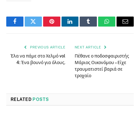
Facebook
Twitter
Pinterest
LinkedIn
Tumblr
WhatsApp
Email
PREVIOUS ARTICLE
NEXT ARTICLE
Έλα να πάμε στο Χελμό vol
Πέθανε ο ποδοσφαιριστής
4: Ένα βουνό για όλους.
Μάριος Οικονόμου – Είχε
τραυματιστεί βαριά σε
τροχαίο
RELATED
POSTS