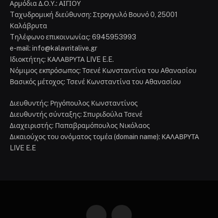
Αρμόδια Δ.Ο.Υ.: ΑΙΓΙΟΥ
Tαχυδρομική διεύθυνση: Στρογγυλό Βουνό 0, 25001
Καλάβρυτα
Tηλέφωνο επικοινωνίας: 6945953993
e-mail: info@kalavritalive.gr
Iδιοκτήτης: ΚΑΛΑΒΡΥΤΑ LIVE E.E.
Νόμιμος εκπρόσωπος: Τσενέ Κωνσταντίνα του Αθανασίου
Βασικός μέτοχος: Τσενέ Κωνσταντίνα του Αθανασίου
Διευθυντής: Ρηγόπουλος Κωνσταντίνος
Διευθυντής σύνταξης: Σπυριδούλα Τσενέ
Διαχειριστής: Παπαβραμόπουλος Νικόλαος
Δικαιούχος του ονόματος τομέα (domain name): ΚΑΛΑΒΡΥΤΑ
LIVE E.E