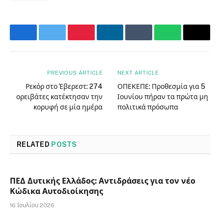
Facebook
Twitter
Pinterest
LinkedIn
Tumblr
WhatsApp
Email
PREVIOUS ARTICLE
NEXT ARTICLE
Ρεκόρ στο Έβερεστ: 274
ΟΠΕΚΕΠΕ: Προθεσμία για 5
ορειβάτες κατέκτησαν την
Ιουνίου πήραν τα πρώτα μη
κορυφή σε μία ημέρα
πολιτικά πρόσωπα
RELATED
POSTS
ΠΕΔ Δυτικής Ελλάδος: Αντιδράσεις για τον νέο
Κώδικα Αυτοδιοίκησης
16 Ιουλίου 2026