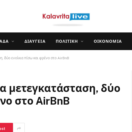
ΛΆΔΑ
ΔΙΑΎΓΕΙΑ
ΠΟΛΙΤΙΚΉ
ΟΙΚΟΝΟΜΊΑ
η, δύο ενοίκια πίσω και φρένο στο AirBnB
ια μετεγκατάσταση, δύο
νο στο AirBnB
est