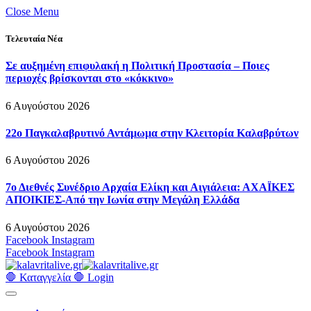
Close Menu
Τελευταία Νέα
Σε αυξημένη επιφυλακή η Πολιτική Προστασία – Ποιες
περιοχές βρίσκονται στο «κόκκινο»
6 Αυγούστου 2026
22ο Παγκαλαβρυτινό Αντάμωμα στην Κλειτορία Καλαβρύτων
6 Αυγούστου 2026
7ο Διεθνές Συνέδριο Αρχαία Ελίκη και Αιγιάλεια: ΑΧΑΪΚΕΣ
ΑΠΟΙΚΙΕΣ-Από την Ιωνία στην Μεγάλη Ελλάδα
6 Αυγούστου 2026
Facebook
Instagram
Facebook
Instagram
🛑 Καταγγελία 🛑
Login