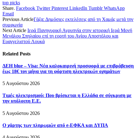
top picks
Share.
Facebook
Twitter
Pinterest
LinkedIn
Tumblr
WhatsApp
Email
Previous Article
Γάζα: Δημόσιες εκτελέσεις από τη Χαμάς μετά την
συμφωνία
Next Article
Ιερά Πανηγυρική Αγρυπνία στην ιστορική Ιερά Μονή
Μεγάλου Σπηλαίου επί τη εορτή του Αγίου Αποστόλου και
Ευαγγελιστού Λουκά
Related
Posts
ΔΕΗ blue – Visa: Νέα καλοκαιρινή προσφορά με επιβράβευση
έως 18€ τον μήνα για τη φόρτιση ηλεκτρικών οχημάτων
5 Αυγούστου 2026
Τιμές ηλεκτρισμού: Που βρίσκεται η Ελλάδα σε σύγκριση με
την υπόλοιπη Ε.Ε.
5 Αυγούστου 2026
O χάρτης των πληρωµών από e-ΕΦΚΑ και ∆ΥΠΑ
4 Αυγούστου 2026