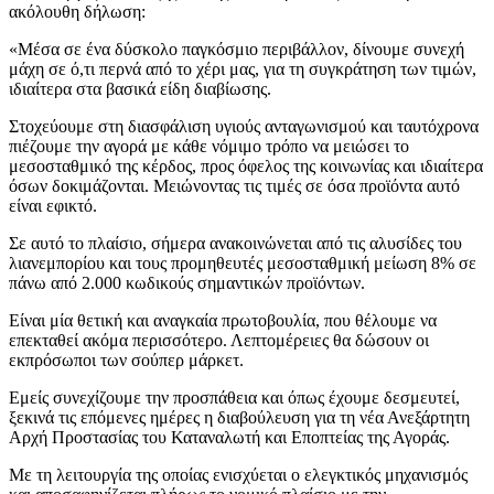
ακόλουθη δήλωση:
«Μέσα σε ένα δύσκολο παγκόσμιο περιβάλλον, δίνουμε συνεχή
μάχη σε ό,τι περνά από το χέρι μας, για τη συγκράτηση των τιμών,
ιδιαίτερα στα βασικά είδη διαβίωσης.
Στοχεύουμε στη διασφάλιση υγιούς ανταγωνισμού και ταυτόχρονα
πιέζουμε την αγορά με κάθε νόμιμο τρόπο να μειώσει το
μεσοσταθμικό της κέρδος, προς όφελος της κοινωνίας και ιδιαίτερα
όσων δοκιμάζονται. Μειώνοντας τις τιμές σε όσα προϊόντα αυτό
είναι εφικτό.
Σε αυτό το πλαίσιο, σήμερα ανακοινώνεται από τις αλυσίδες του
λιανεμπορίου και τους προμηθευτές μεσοσταθμική μείωση 8% σε
πάνω από 2.000 κωδικούς σημαντικών προϊόντων.
Είναι μία θετική και αναγκαία πρωτοβουλία, που θέλουμε να
επεκταθεί ακόμα περισσότερο. Λεπτομέρειες θα δώσουν οι
εκπρόσωποι των σούπερ μάρκετ.
Εμείς συνεχίζουμε την προσπάθεια και όπως έχουμε δεσμευτεί,
ξεκινά τις επόμενες ημέρες η διαβούλευση για τη νέα Ανεξάρτητη
Αρχή Προστασίας του Καταναλωτή και Εποπτείας της Αγοράς.
Με τη λειτουργία της οποίας ενισχύεται ο ελεγκτικός μηχανισμός