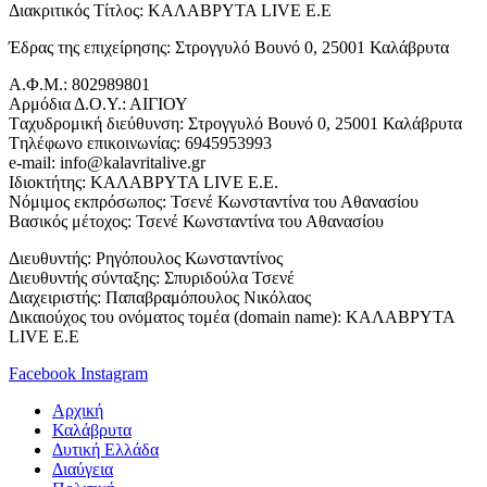
Διακριτικός Τίτλος: ΚΑΛΑΒΡΥΤΑ LIVE E.E
Έδρας της επιχείρησης: Στρογγυλό Βουνό 0, 25001 Καλάβρυτα
Α.Φ.Μ.: 802989801
Αρμόδια Δ.Ο.Υ.: ΑΙΓΙΟΥ
Tαχυδρομική διεύθυνση: Στρογγυλό Βουνό 0, 25001 Καλάβρυτα
Tηλέφωνο επικοινωνίας: 6945953993
e-mail: info@kalavritalive.gr
Iδιοκτήτης: ΚΑΛΑΒΡΥΤΑ LIVE E.E.
Νόμιμος εκπρόσωπος: Τσενέ Κωνσταντίνα του Αθανασίου
Βασικός μέτοχος: Τσενέ Κωνσταντίνα του Αθανασίου
Διευθυντής: Ρηγόπουλος Κωνσταντίνος
Διευθυντής σύνταξης: Σπυριδούλα Τσενέ
Διαχειριστής: Παπαβραμόπουλος Νικόλαος
Δικαιούχος του ονόματος τομέα (domain name): ΚΑΛΑΒΡΥΤΑ
LIVE E.E
Facebook
Instagram
Αρχική
Καλάβρυτα
Δυτική Ελλάδα
Διαύγεια