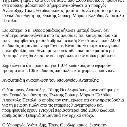
Τη μείωση τιμών κατά 8% σε πάνω από 2.000 κωδικούς προϊόντων
στα σούπερ μάρκετ από σήμερα ανακοίνωσε ο Υπουργός
Ανάπτυξης, Τάκης Θεοδωρικάκος, μετά τη συνάντησή του με τον
Γενικό Διευθυντή της Ένωσης Σούπερ Μάρκετ Ελλάδας Απόστολο
Πεταλά.
Ειδικότερα, ο κ. Θεοδωρικάκος δήλωσε μεταξύ άλλων ότι
«σήμερα ανακοινώνεται από τις αλυσίδες του λιανεμπορίου και
τους προμηθευτές μεσοσταθμική μείωση 8% σε πάνω από 2.000
κωδικούς σημαντικών προϊόντων. Είναι μία θετική και αναγκαία
πρωτοβουλία, που θέλουμε να επεκταθεί ακόμα περισσότερο.
Λεπτομέρειες θα δώσουν οι εκπρόσωποι των σούπερ μάρκετ».
Σημειώνεται ότι πρόκειται για 1.074 κωδικούς που αφορούν
τρόφιμα και 1.106 κωδικούς από άλλες κατηγορίες προϊόντων.
Αναλυτικά η ανακοίνωση του υπουργείου Ανάπτυξης:
Ο Υπουργός Ανάπτυξης, Τάκης Θεοδωρικάκος, συναντήθηκε με
τον Γενικό Διευθυντή της Ένωσης Σούπερ Μάρκετ Ελλάδας
Απόστολο Πεταλά, ο οποίος τον ενημέρωσε ότι στην πρωτοβουλία
για τη μείωση τιμών από τις εταιρείες λιανεμπορίου και
προμηθευτές έχουν ενταχθεί περισσότεροι από 2.000 κωδικοί,
αριθμός που ξεπερνά σημαντικά τον αρχικό στόχο.
O Υπουργός Ανάπτυξης, Τάκης Θεοδωρικάκος, έκανε την