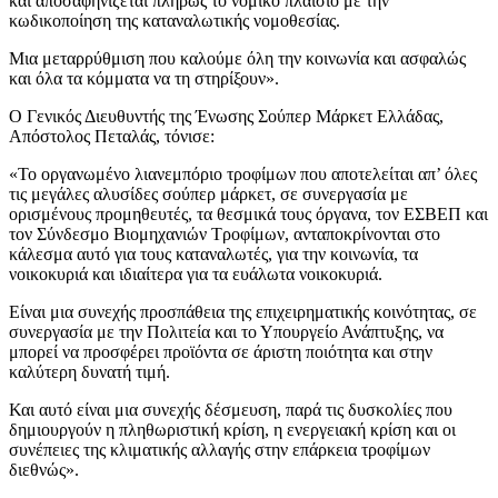
και αποσαφηνίζεται πλήρως το νομικό πλαίσιο με την
κωδικοποίηση της καταναλωτικής νομοθεσίας.
Μια μεταρρύθμιση που καλούμε όλη την κοινωνία και ασφαλώς
και όλα τα κόμματα να τη στηρίξουν».
O Γενικός Διευθυντής της Ένωσης Σούπερ Μάρκετ Ελλάδας,
Απόστολος Πεταλάς, τόνισε:
«Το οργανωμένο λιανεμπόριο τροφίμων που αποτελείται απ’ όλες
τις μεγάλες αλυσίδες σούπερ μάρκετ, σε συνεργασία με
ορισμένους προμηθευτές, τα θεσμικά τους όργανα, τον ΕΣΒΕΠ και
τον Σύνδεσμο Βιομηχανιών Τροφίμων, ανταποκρίνονται στο
κάλεσμα αυτό για τους καταναλωτές, για την κοινωνία, τα
νοικοκυριά και ιδιαίτερα για τα ευάλωτα νοικοκυριά.
Είναι μια συνεχής προσπάθεια της επιχειρηματικής κοινότητας, σε
συνεργασία με την Πολιτεία και το Υπουργείο Ανάπτυξης, να
μπορεί να προσφέρει προϊόντα σε άριστη ποιότητα και στην
καλύτερη δυνατή τιμή.
Και αυτό είναι μια συνεχής δέσμευση, παρά τις δυσκολίες που
δημιουργούν η πληθωριστική κρίση, η ενεργειακή κρίση και οι
συνέπειες της κλιματικής αλλαγής στην επάρκεια τροφίμων
διεθνώς».