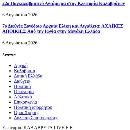
22ο Παγκαλαβρυτινό Αντάμωμα στην Κλειτορία Καλαβρύτων
6 Αυγούστου 2026
7ο Διεθνές Συνέδριο Αρχαία Ελίκη και Αιγιάλεια: ΑΧΑΪΚΕΣ
ΑΠΟΙΚΙΕΣ-Από την Ιωνία στην Μεγάλη Ελλάδα
6 Αυγούστου 2026
Χρήσιμα
Αρχική
Καλάβρυτα
Δυτική Ελλάδα
Διαύγεια
Πολιτική
Οικονομία
Αθλητικά
Επικοινωνία
Πολιτική απορρήτου
Όροι Χρήσης
Δήλωση Συμμόρφωσης
Επωνυμία: ΚΑΛΑΒΡΥΤΑ LIVE Ε.Ε