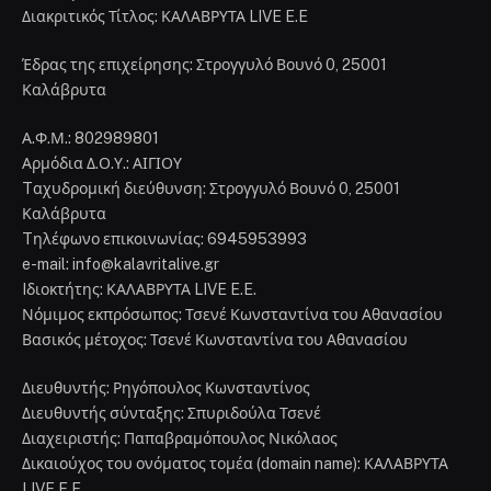
Διακριτικός Τίτλος: ΚΑΛΑΒΡΥΤΑ LIVE E.E
Έδρας της επιχείρησης: Στρογγυλό Βουνό 0, 25001
Καλάβρυτα
Α.Φ.Μ.: 802989801
Αρμόδια Δ.Ο.Υ.: ΑΙΓΙΟΥ
Tαχυδρομική διεύθυνση: Στρογγυλό Βουνό 0, 25001
Καλάβρυτα
Tηλέφωνο επικοινωνίας: 6945953993
e-mail: info@kalavritalive.gr
Iδιοκτήτης: ΚΑΛΑΒΡΥΤΑ LIVE E.E.
Νόμιμος εκπρόσωπος: Τσενέ Κωνσταντίνα του Αθανασίου
Βασικός μέτοχος: Τσενέ Κωνσταντίνα του Αθανασίου
Διευθυντής: Ρηγόπουλος Κωνσταντίνος
Διευθυντής σύνταξης: Σπυριδούλα Τσενέ
Διαχειριστής: Παπαβραμόπουλος Νικόλαος
Δικαιούχος του ονόματος τομέα (domain name): ΚΑΛΑΒΡΥΤΑ
LIVE E.E