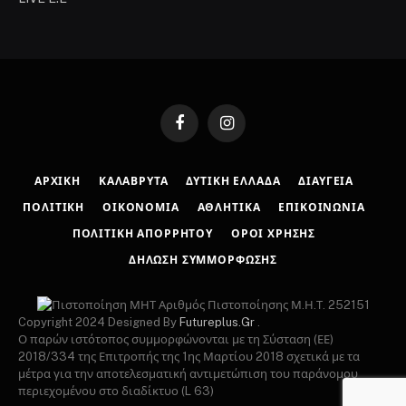
Facebook
Instagram
ΑΡΧΙΚΉ
ΚΑΛΆΒΡΥΤΑ
ΔΥΤΙΚΉ ΕΛΛΆΔΑ
ΔΙΑΎΓΕΙΑ
ΠΟΛΙΤΙΚΉ
ΟΙΚΟΝΟΜΊΑ
ΑΘΛΗΤΙΚΆ
ΕΠΙΚΟΙΝΩΝΊΑ
ΠΟΛΙΤΙΚΉ ΑΠΟΡΡΉΤΟΥ
ΌΡΟΙ ΧΡΉΣΗΣ
ΔΉΛΩΣΗ ΣΥΜΜΌΡΦΩΣΗΣ
Αριθμός Πιστοποίησης Μ.Η.Τ. 252151
Copyright 2024 Designed By
Futureplus.Gr
.
Ο παρών ιστότοπος συμμορφώνονται με τη Σύσταση (ΕΕ)
2018/334 της Επιτροπής της 1ης Μαρτίου 2018 σχετικά με τα
μέτρα για την αποτελεσματική αντιμετώπιση του παράνομου
περιεχομένου στο διαδίκτυο (L 63)