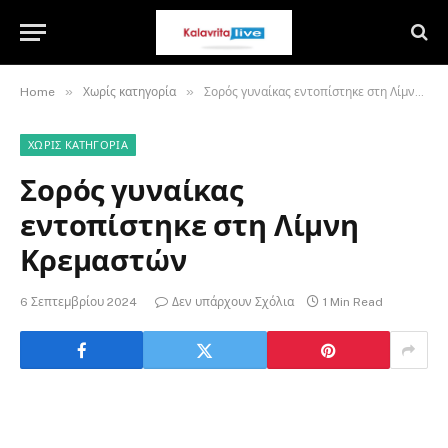
»
»
Home
Χωρίς κατηγορία
Σορός γυναίκας εντοπίστηκε στη Λίμνη Κρεμαστών
ΧΩΡΊΣ ΚΑΤΗΓΟΡΊΑ
Σορός γυναίκας
εντοπίστηκε στη Λίμνη
Κρεμαστών
6 Σεπτεμβρίου 2024
Δεν υπάρχουν Σχόλια
1 Min Read