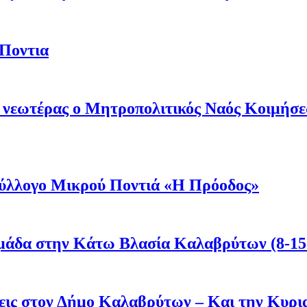
 Ποντια
ι νεωτέρας ο Μητροπολιτικός Ναός Κοιμήσ
 Σύλλογο Μικρού Ποντιά «Η Πρόοδος»
μάδα στην Κάτω Βλασία Καλαβρύτων (8-15
άσεις στον Δήμο Καλαβρύτων – Και την Κυ