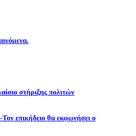
αινόμενα.
λαίσιο στήριξης πολιτών
-Τον επικήδειο θα εκφωνήσει ο