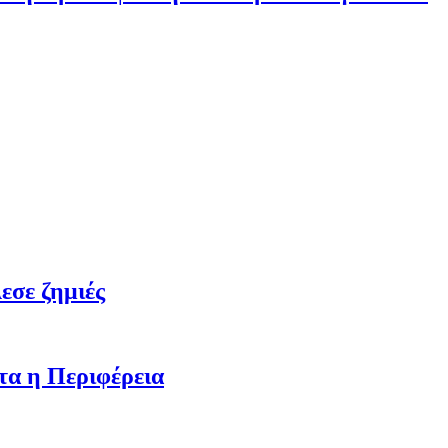
εσε ζημιές
τα η Περιφέρεια