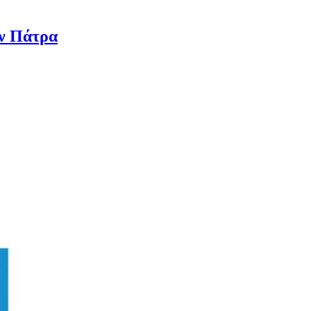
ην Πάτρα