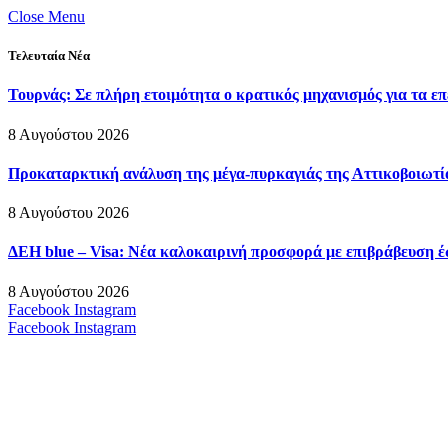
Close Menu
Τελευταία Νέα
Τουρνάς: Σε πλήρη ετοιμότητα ο κρατικός μηχανισμός για τα ε
8 Αυγούστου 2026
Προκαταρκτική ανάλυση της μέγα-πυρκαγιάς της Αττικοβοιωτίας
8 Αυγούστου 2026
ΔΕΗ blue – Visa: Νέα καλοκαιρινή προσφορά με επιβράβευση έ
8 Αυγούστου 2026
Facebook
Instagram
Facebook
Instagram