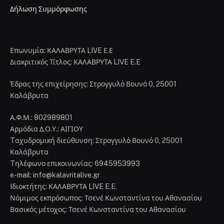
Δήλωση Συμμόρφωσης
Επωνυμία: ΚΑΛΑΒΡΥΤΑ LIVE Ε.Ε
Διακριτικός Τίτλος: ΚΑΛΑΒΡΥΤΑ LIVE E.E
Έδρας της επιχείρησης: Στρογγυλό Βουνό 0, 25001
Καλάβρυτα
Α.Φ.Μ.: 802989801
Αρμόδια Δ.Ο.Υ.: ΑΙΓΙΟΥ
Tαχυδρομική διεύθυνση: Στρογγυλό Βουνό 0, 25001
Καλάβρυτα
Tηλέφωνο επικοινωνίας: 6945953993
e-mail: info@kalavritalive.gr
Iδιοκτήτης: ΚΑΛΑΒΡΥΤΑ LIVE E.E.
Νόμιμος εκπρόσωπος: Τσενέ Κωνσταντίνα του Αθανασίου
Βασικός μέτοχος: Τσενέ Κωνσταντίνα του Αθανασίου