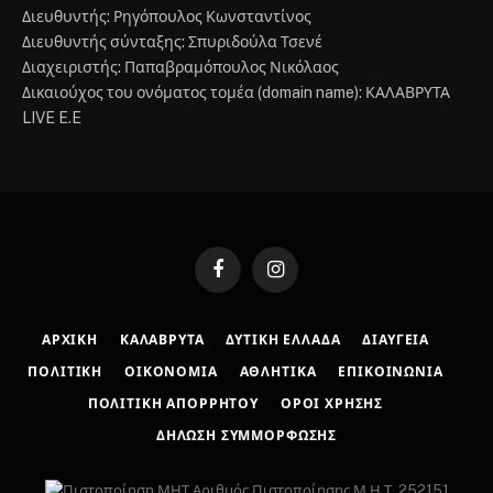
Διευθυντής: Ρηγόπουλος Κωνσταντίνος
Διευθυντής σύνταξης: Σπυριδούλα Τσενέ
Διαχειριστής: Παπαβραμόπουλος Νικόλαος
Δικαιούχος του ονόματος τομέα (domain name): ΚΑΛΑΒΡΥΤΑ
LIVE E.E
Facebook
Instagram
ΑΡΧΙΚΉ
ΚΑΛΆΒΡΥΤΑ
ΔΥΤΙΚΉ ΕΛΛΆΔΑ
ΔΙΑΎΓΕΙΑ
ΠΟΛΙΤΙΚΉ
ΟΙΚΟΝΟΜΊΑ
ΑΘΛΗΤΙΚΆ
ΕΠΙΚΟΙΝΩΝΊΑ
ΠΟΛΙΤΙΚΉ ΑΠΟΡΡΉΤΟΥ
ΌΡΟΙ ΧΡΉΣΗΣ
ΔΉΛΩΣΗ ΣΥΜΜΌΡΦΩΣΗΣ
Αριθμός Πιστοποίησης Μ.Η.Τ. 252151