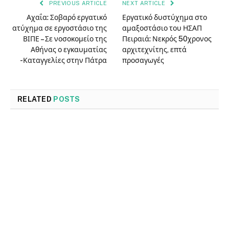
PREVIOUS ARTICLE
NEXT ARTICLE
Αχαΐα: Σοβαρό εργατικό
Εργατικό δυστύχημα στο
ατύχημα σε εργοστάσιο της
αμαξοστάσιο του ΗΣΑΠ
ΒΙΠΕ – Σε νοσοκομείο της
Πειραιά: Νεκρός 50χρονος
Αθήνας ο εγκαυματίας
αρχιτεχνίτης, επτά
-Καταγγελίες στην Πάτρα
προσαγωγές
RELATED
POSTS