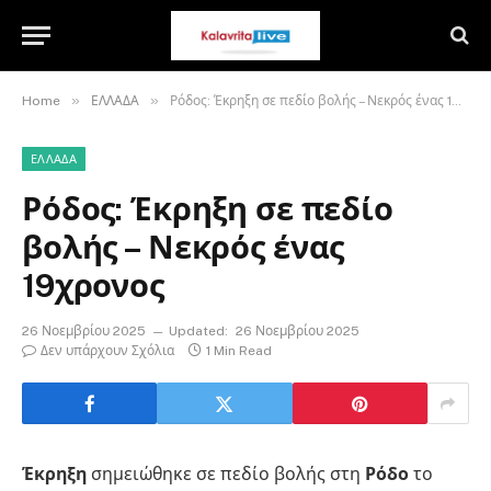
»
»
Home
ΕΛΛΑΔΑ
Ρόδος: Έκρηξη σε πεδίο βολής – Νεκρός ένας 19χρονος
ΕΛΛΑΔΑ
Ρόδος: Έκρηξη σε πεδίο
βολής – Νεκρός ένας
19χρονος
26 Νοεμβρίου 2025
Updated:
26 Νοεμβρίου 2025
Δεν υπάρχουν Σχόλια
1 Min Read
Έκρηξη
σημειώθηκε σε πεδίο βολής στη
Ρόδο
το