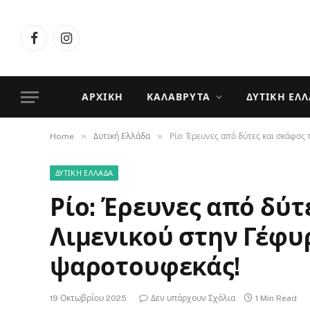
Facebook
Instagram
ΑΡΧΙΚΉ
ΚΑΛΆΒΡΥΤΑ
ΔΥΤΙΚΉ ΕΛ
»
»
Home
Δυτική Ελλάδα
Ρίο: Έρευνες από δύτες και σκάφος
ΔΥΤΙΚΉ ΕΛΛΆΔΑ
Ρίο: Έρευνες από δύτ
Λιμενικού στην Γέφυρ
ψαροτουφεκάς!
19 Οκτωβρίου 2025
Δεν υπάρχουν Σχόλια
1 Min Read