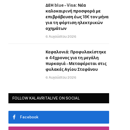
ΔΕΗ blue – Visa: Νέα
καλοκαιρινή προσφορά με
επιβράβευση έως 18€ τον μήνα
για τη φόρτιση ηλεκτρικών
οχημάτων
6 Αυγούστου 2026
Κεφαλονιά: Προφυλακίστηκε
ο 44χρονος για τη μεγάλη
πυρκαγιά – Μεταφέρεται στις
φυλακές Αγίου Στεφάνου
6 Αυγούστου 2026
FOLLOW KALAVRITALIVE ON SOCIAL
Facebook