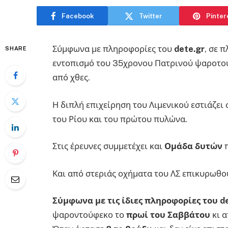
Facebook
Twitter
Pinter
Σύμφωνα με πληροφορίες του
dete.gr
, σε 
SHARE
εντοπισμό του 35χρονου Πατρινού ψαροτουφ
από χθες.
Η διπλή επιχείρηση του Λιμενικού εστιάζει
του Ρίου και του πρώτου πυλώνα.
Στις έρευνες συμμετέχει και
Ομάδα δυτών
π
Και από στεριάς οχήματα του ΛΣ επικυρωθού
Σύμφωνα με τις ίδιες πληροφορίες του de
ψαροντούφεκο το
πρωί του Σαββάτου
κι 