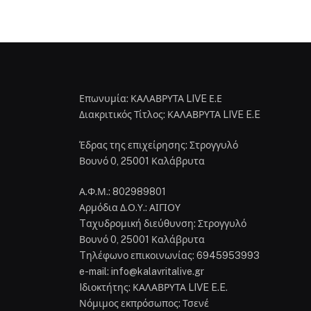
Επωνυμία: ΚΑΛΑΒΡΥΤΑ LIVE Ε.Ε
Διακριτικός Τίτλος: ΚΑΛΑΒΡΥΤΑ LIVE E.E
Έδρας της επιχείρησης: Στρογγυλό
Βουνό 0, 25001 Καλάβρυτα
Α.Φ.Μ.: 802989801
Αρμόδια Δ.Ο.Υ.: ΑΙΓΙΟΥ
Tαχυδρομική διεύθυνση: Στρογγυλό
Βουνό 0, 25001 Καλάβρυτα
Tηλέφωνο επικοινωνίας: 6945953993
e-mail: info@kalavritalive.gr
Iδιοκτήτης: ΚΑΛΑΒΡΥΤΑ LIVE E.E.
Νόμιμος εκπρόσωπος: Τσενέ