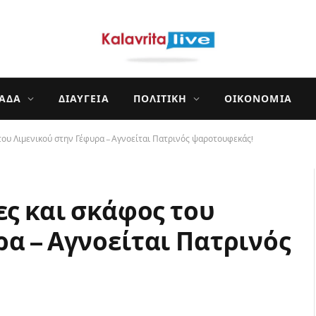
ΛΆΔΑ
ΔΙΑΎΓΕΙΑ
ΠΟΛΙΤΙΚΉ
ΟΙΚΟΝΟΜΊΑ
 του Λιμενικού στην Γέφυρα – Αγνοείται Πατρινός ψαροτουφεκάς!
ες και σκάφος του
α – Αγνοείται Πατρινός