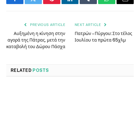
Facebook
Twitter
Pinterest
LinkedIn
Tumblr
WhatsApp
Email
PREVIOUS ARTICLE
NEXT ARTICLE
Αυξημένη η κίνηση στην
Πατρών – Πύργου: Στο τέλος
αγορά της Πάτρας, μετά την
Ιουλίου τα πρώτα 65χλμ
καταβολή του ∆ώρου Πάσχα
RELATED
POSTS