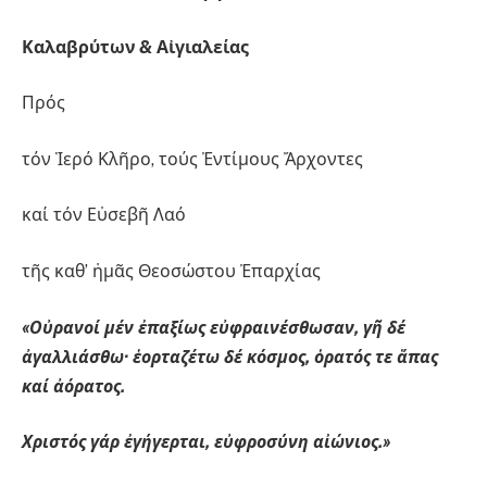
Καλαβρύτων & Αἰγιαλείας
Πρός
τόν Ἱερό Κλῆρο, τούς Ἐντίμους Ἄρχοντες
καί τόν Εὐσεβῆ Λαό
τῆς καθ’ ἡμᾶς Θεοσώστου Ἐπαρχίας
«Οὐρανοί μέν ἐπαξίως εὐφραινέσθωσαν, γῆ δέ
ἀγαλλιάσθω· ἑορταζέτω δέ κόσμος, ὁρατός τε ἅπας
καί ἀόρατος.
Χριστός γάρ ἐγήγερται, εὐφροσύνη αἰώνιος.»