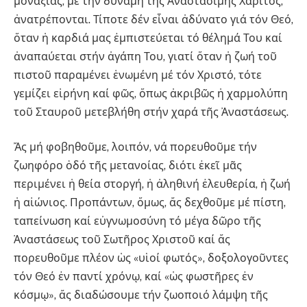
μοναξιᾶς, μέ τήν δύναμη τῆς Ἀναστάσιμης Χάριτος,
ἀνατρέπονται. Τίποτε δέν εἶναι ἀδύνατο γιά τόν Θεό,
ὅταν ἡ καρδιά μας ἐμπιστεύεται τό θέλημά Του καί
ἀναπαύεται στήν ἀγάπη Του, γιατί ὅταν ἡ ζωή τοῦ
πιστοῦ παραμένει ἑνωμένη μέ τόν Χριστό, τότε
γεμίζει εἰρήνη καί φῶς, ὅπως ἀκριβῶς ἡ χαρμολύπη
τοῦ Σταυροῦ μετεβλήθη στήν χαρά τῆς Ἀναστάσεως.
Ἄς μή φοβηθοῦμε, λοιπόν, νά πορευθοῦμε τήν
ζωηφόρο ὁδό τῆς μετανοίας, διότι ἐκεῖ μᾶς
περιμένει ἡ θεία στοργή, ἡ ἀληθινή ἐλευθερία, ἡ ζωή
ἡ αἰώνιος. Προπάντων, ὅμως, ἄς δεχθοῦμε μέ πίστη,
ταπείνωση καί εὐγνωμοσύνη τό μέγα δῶρο τῆς
Ἀναστάσεως τοῦ Σωτῆρος Χριστοῦ καί ἄς
πορευθοῦμε πλέον ὡς «υἱοί φωτός», δοξολογοῦντες
τόν Θεό ἐν παντί χρόνῳ, καί «ὡς φωστῆρες ἐν
κόσμῳ», ἄς διαδώσουμε τήν ζωοποιό λάμψη τῆς