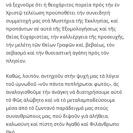
νά ξεχνοῦμε ὅτι ἡ θεοχάριτος πορεία πρός τήν ἐν
Χριστῷ τελείωση προϋποθέτει τήν συνειδητή
συμμετοχή μας στά Μυστήρια τῆς Ἐκκλησίας, καί
προπάντων σέ αὐτά τῆς Ἐξομολογήσεως καί τῆς
Θείας Εὐχαριστίας, τήν καλλιέργεια τῆς προσευχῆς,
τήν μελέτη τῶν Θείων Γραφῶν καί, βεβαίως, τόν
σεβασμό καί τήν θυσιαστική ἀγάπη πρός τόν
πλησίον.
Καθώς, λοιπόν, ἀντηχοῦν στήν ψυχή μας τά λόγια
τοῦ ὑμνωδοῦ «νῦν πάντα πεπλήρωται φωτός», ἄς
ἀναλογισθοῦμε τήν ἀνάγκη νά διατηρήσουμε αὐτό
τό Φῶς ἀλώβητο καί νά τό μεταλαμπαδεύσουμε
μέσα ἀπό τό ζωντανό παράδειγμά μας στούς
συνανθρώπους μας, πού διψοῦν γιά ἀλήθεια,
καλωσύνη καί πίστη στόν Ἀγαθό καί Φιλάνθρωπο
Θεό.