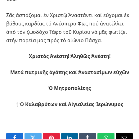
Σᾶς ἀσπάζομαι ἐν Χριστῷ Ἀναστάντι καί εὔχομαι ἐκ
βάθους καρδίας τό Ἀνέσπερο Φῶς πού ἀνατέλλει
ἀπό τόν ζωοδόχο Τάφο τοῦ Κυρίου νά μᾶς φωτίζει
στήν πορεία μας πρός τό αἰώνιο Πάσχα.
Χριστός Ἀνέστη! Ἀληθῶς Ἀνέστη!
Μετά πατρικῆς ἀγάπης καί Ἀναστασίμων εὐχῶν
Ὁ Μητροπολίτης
† Ὁ Καλαβρύτων καί Αἰγιαλείας Ἱερώνυμος