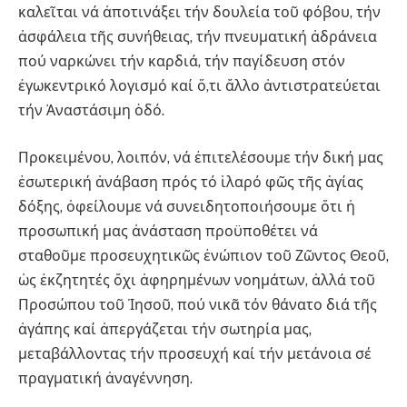
καλεῖται νά ἀποτινάξει τήν δουλεία τοῦ φόβου, τήν
ἀσφάλεια τῆς συνήθειας, τήν πνευματική ἀδράνεια
πού ναρκώνει τήν καρδιά, τήν παγίδευση στόν
ἐγωκεντρικό λογισμό καί ὅ,τι ἄλλο ἀντιστρατεύεται
τήν Ἀναστάσιμη ὁδό.
Προκειμένου, λοιπόν, νά ἐπιτελέσουμε τήν δική μας
ἐσωτερική ἀνάβαση πρός τό ἱλαρό φῶς τῆς ἁγίας
δόξης, ὀφείλουμε νά συνειδητοποιήσουμε ὅτι ἡ
προσωπική μας ἀνάσταση προϋποθέτει νά
σταθοῦμε προσευχητικῶς ἐνώπιον τοῦ Ζῶντος Θεοῦ,
ὡς ἐκζητητές ὄχι ἀφηρημένων νοημάτων, ἀλλά τοῦ
Προσώπου τοῦ Ἰησοῦ, πού νικᾶ τόν θάνατο διά τῆς
ἀγάπης καί ἀπεργάζεται τήν σωτηρία μας,
μεταβάλλοντας τήν προσευχή καί τήν μετάνοια σέ
πραγματική ἀναγέννηση.