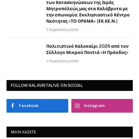
των Κατασκηνώσεων της Ιεράς
Μητροπόλεώς μας στα Καλάβρυτα με
την επωνυμία: Εκκλησιαστικό Κέντρο
Νεότητας «ΤΟ ΟΡΑΜΑ» (ΕΚ.ΚΕ.Ν.)
7 Αυγούστου 2026
Πολιτιστικό Καλοκαίρι 2026 από τον
Σύλλογο Μικρού Ποντιά «Η Πρόοδος»
7 Αυγούστου 2026
FOLLOW KALAVRITALIVE ON SOCIAL
Facebook
Instagram
ΜΗΝ ΧΆΣΕΤΕ