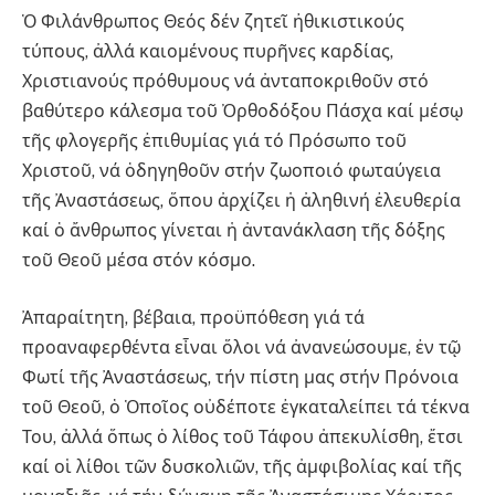
Ὁ Φιλάνθρωπος Θεός δέν ζητεῖ ἠθικιστικούς
τύπους, ἀλλά καιομένους πυρῆνες καρδίας,
Χριστιανούς πρόθυμους νά ἀνταποκριθοῦν στό
βαθύτερο κάλεσμα τοῦ Ὀρθοδόξου Πάσχα καί μέσῳ
τῆς φλογερῆς ἐπιθυμίας γιά τό Πρόσωπο τοῦ
Χριστοῦ, νά ὁδηγηθοῦν στήν ζωοποιό φωταύγεια
τῆς Ἀναστάσεως, ὅπου ἀρχίζει ἡ ἀληθινή ἐλευθερία
καί ὁ ἄνθρωπος γίνεται ἡ ἀντανάκλαση τῆς δόξης
τοῦ Θεοῦ μέσα στόν κόσμο.
Ἀπαραίτητη, βέβαια, προϋπόθεση γιά τά
προαναφερθέντα εἶναι ὅλοι νά ἀνανεώσουμε, ἐν τῷ
Φωτί τῆς Ἀναστάσεως, τήν πίστη μας στήν Πρόνοια
τοῦ Θεοῦ, ὁ Ὁποῖος οὐδέποτε ἐγκαταλείπει τά τέκνα
Του, ἀλλά ὅπως ὁ λίθος τοῦ Τάφου ἀπεκυλίσθη, ἔτσι
καί οἱ λίθοι τῶν δυσκολιῶν, τῆς ἀμφιβολίας καί τῆς