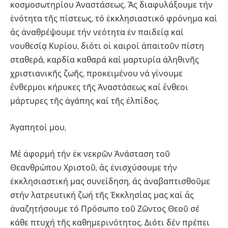
κοσμοσωτηρίου Ἀναστάσεως. Ἄς διαφυλάξουμε τήν
ἑνότητα τῆς πίστεως, τό ἐκκλησιαστικό φρόνημα καί
ἄς ἀναθρέψουμε τήν νεότητα ἐν παιδείᾳ καί
νουθεσίᾳ Κυρίου, διότι οἱ καιροί ἀπαιτοῦν πίστη
σταθερά, καρδία καθαρά καί μαρτυρία ἀληθινῆς
χριστιανικῆς ζωῆς, προκειμένου νά γίνουμε
ἔνθερμοι κήρυκες τῆς Ἀναστάσεως καί ἔνθεοι
μάρτυρες τῆς ἀγάπης καί τῆς ἐλπίδος.
Ἀγαπητοί μου,
Μέ ἀφορμή τήν ἐκ νεκρῶν Ἀνάσταση τοῦ
Θεανθρώπου Χριστοῦ, ἄς ἐνισχύσουμε τήν
ἐκκλησιαστική μας συνείδηση, ἄς ἀναβαπτισθοῦμε
στήν λατρευτική ζωή τῆς Ἐκκλησίας μας καί ἄς
ἀναζητήσουμε τό Πρόσωπο τοῦ Ζῶντος Θεοῦ σέ
κάθε πτυχή τῆς καθημερινότητος. Διότι δέν πρέπει