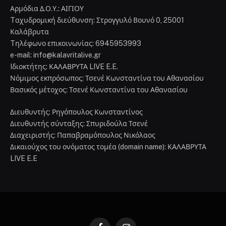
Αρμόδια Δ.Ο.Υ.: ΑΙΓΙΟΥ
Tαχυδρομική διεύθυνση: Στρογγυλό Βουνό 0, 25001
Καλάβρυτα
Tηλέφωνο επικοινωνίας: 6945953993
e-mail: info@kalavritalive.gr
Iδιοκτήτης: ΚΑΛΑΒΡΥΤΑ LIVE E.E.
Νόμιμος εκπρόσωπος: Τσενέ Κωνσταντίνα του Αθανασίου
Βασικός μέτοχος: Τσενέ Κωνσταντίνα του Αθανασίου
Διευθυντής: Ρηγόπουλος Κωνσταντίνος
Διευθυντής σύνταξης: Σπυριδούλα Τσενέ
Διαχειριστής: Παπαβραμόπουλος Νικόλαος
Δικαιούχος του ονόματος τομέα (domain name): ΚΑΛΑΒΡΥΤΑ
LIVE E.E