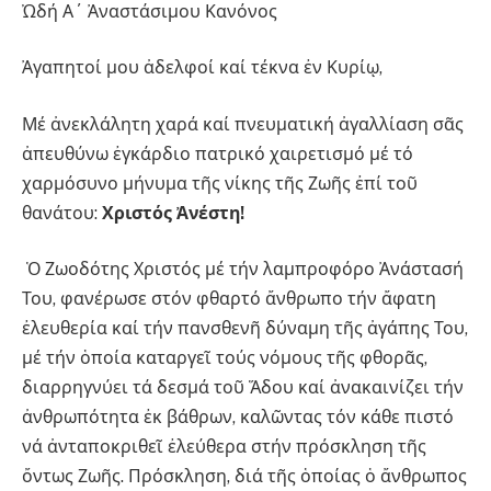
Ὠδή Α΄ Ἀναστάσιμου Κανόνος
Ἀγαπητοί μου ἀδελφοί καί τέκνα ἐν Κυρίῳ,
Μέ ἀνεκλάλητη χαρά καί πνευματική ἀγαλλίαση σᾶς
ἀπευθύνω ἐγκάρδιο πατρικό χαιρετισμό μέ τό
χαρμόσυνο μήνυμα τῆς νίκης τῆς Ζωῆς ἐπί τοῦ
θανάτου:
Χριστός Ἀνέστη!
Ὁ Ζωοδότης Χριστός μέ τήν λαμπροφόρο Ἀνάστασή
Του, φανέρωσε στόν φθαρτό ἄνθρωπο τήν ἄφατη
ἐλευθερία καί τήν πανσθενῆ δύναμη τῆς ἀγάπης Του,
μέ τήν ὁποία καταργεῖ τούς νόμους τῆς φθορᾶς,
διαρρηγνύει τά δεσμά τοῦ Ἅδου καί ἀνακαινίζει τήν
ἀνθρωπότητα ἐκ βάθρων, καλῶντας τόν κάθε πιστό
νά ἀνταποκριθεῖ ἐλεύθερα στήν πρόσκληση τῆς
ὄντως Ζωῆς. Πρόσκληση, διά τῆς ὁποίας ὁ ἄνθρωπος