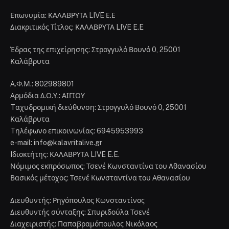
Επωνυμία: ΚΑΛΑΒΡΥΤΑ LIVE Ε.Ε
Διακριτικός Τίτλος: ΚΑΛΑΒΡΥΤΑ LIVE E.E
Έδρας της επιχείρησης: Στρογγυλό Βουνό 0, 25001
Καλάβρυτα
Α.Φ.Μ.: 802989801
Αρμόδια Δ.Ο.Υ.: ΑΙΓΙΟΥ
Tαχυδρομική διεύθυνση: Στρογγυλό Βουνό 0, 25001
Καλάβρυτα
Tηλέφωνο επικοινωνίας: 6945953993
e-mail: info@kalavritalive.gr
Iδιοκτήτης: ΚΑΛΑΒΡΥΤΑ LIVE E.E.
Νόμιμος εκπρόσωπος: Τσενέ Κωνσταντίνα του Αθανασίου
Βασικός μέτοχος: Τσενέ Κωνσταντίνα του Αθανασίου
Διευθυντής: Ρηγόπουλος Κωνσταντίνος
Διευθυντής σύνταξης: Σπυριδούλα Τσενέ
Διαχειριστής: Παπαβραμόπουλος Νικόλαος