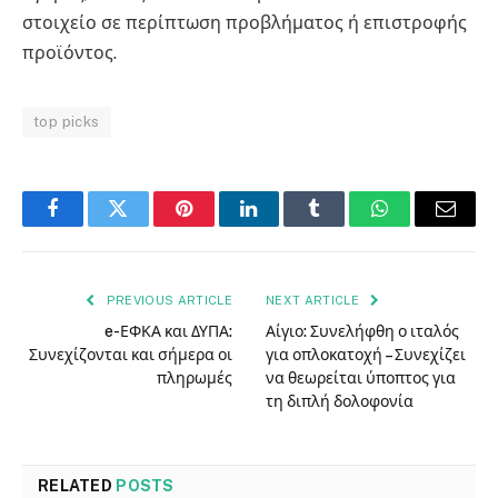
στοιχείο σε περίπτωση προβλήματος ή επιστροφής
προϊόντος.
top picks
Facebook
Twitter
Pinterest
LinkedIn
Tumblr
WhatsApp
Email
PREVIOUS ARTICLE
NEXT ARTICLE
e-ΕΦΚΑ και ΔΥΠΑ:
Αίγιο: Συνελήφθη ο ιταλός
Συνεχίζονται και σήμερα οι
για οπλοκατοχή – Συνεχίζει
πληρωμές
να θεωρείται ύποπτος για
τη διπλή δολοφονία
RELATED
POSTS