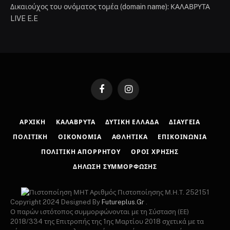
Δικαιούχος του ονόματος τομέα (domain name): ΚΑΛΑΒΡΥΤΑ
LIVE E.E
Facebook
Instagram
ΑΡΧΙΚΉ
ΚΑΛΆΒΡΥΤΑ
ΔΥΤΙΚΉ ΕΛΛΆΔΑ
ΔΙΑΎΓΕΙΑ
ΠΟΛΙΤΙΚΉ
ΟΙΚΟΝΟΜΊΑ
ΑΘΛΗΤΙΚΆ
ΕΠΙΚΟΙΝΩΝΊΑ
ΠΟΛΙΤΙΚΉ ΑΠΟΡΡΉΤΟΥ
ΌΡΟΙ ΧΡΉΣΗΣ
ΔΉΛΩΣΗ ΣΥΜΜΌΡΦΩΣΗΣ
Αριθμός Πιστοποίησης Μ.Η.Τ. 252151
Copyright 2024 Designed By
Futureplus.Gr
.
Ο παρών ιστότοπος συμμορφώνονται με τη Σύσταση (ΕΕ)
2018/334 της Επιτροπής της 1ης Μαρτίου 2018 σχετικά με τα