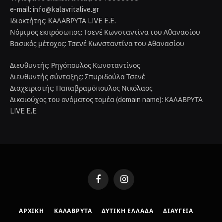
e-mail: info@kalavritalive.gr
Iδιοκτήτης: ΚΑΛΑΒΡΥΤΑ LIVE E.E.
Νόμιμος εκπρόσωπος: Τσενέ Κωνσταντίνα του Αθανασίου
Βασικός μέτοχος: Τσενέ Κωνσταντίνα του Αθανασίου
Διευθυντής: Ρηγόπουλος Κωνσταντίνος
Διευθυντής σύνταξης: Σπυριδούλα Τσενέ
Διαχειριστής: Παπαβραμόπουλος Νικόλαος
Δικαιούχος του ονόματος τομέα (domain name): ΚΑΛΑΒΡΥΤΑ
LIVE E.E
Facebook
Instagram
ΑΡΧΙΚΉ
ΚΑΛΆΒΡΥΤΑ
ΔΥΤΙΚΉ ΕΛΛΆΔΑ
ΔΙΑΎΓΕΙΑ