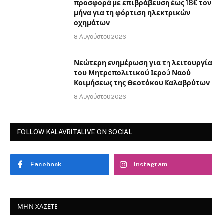
προσφορά με επιβράβευση έως 18€ τον
μήνα για τη φόρτιση ηλεκτρικών
οχημάτων
8 Αυγούστου 2026
Νεώτερη ενημέρωση για τη λειτουργία
του Μητροπολιτικού Ιερού Ναού
Κοιμήσεως της Θεοτόκου Καλαβρύτων
8 Αυγούστου 2026
FOLLOW KALAVRITALIVE ON SOCIAL
Facebook
Instagram
ΜΗΝ ΧΆΣΕΤΕ