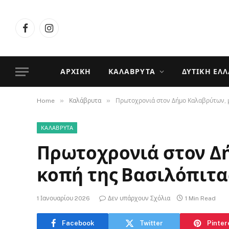
Facebook
Instagram
ΑΡΧΙΚΉ
ΚΑΛΆΒΡΥΤΑ
ΔΥΤΙΚΉ ΕΛ
»
»
Home
Καλάβρυτα
Πρωτοχρονιά στον Δήμο Καλαβρύτων, μ
ΚΑΛΆΒΡΥΤΑ
Πρωτοχρονιά στον Δ
κοπή της Βασιλόπιτα
1 Ιανουαρίου 2026
Δεν υπάρχουν Σχόλια
1 Min Read
Facebook
Twitter
Pinter