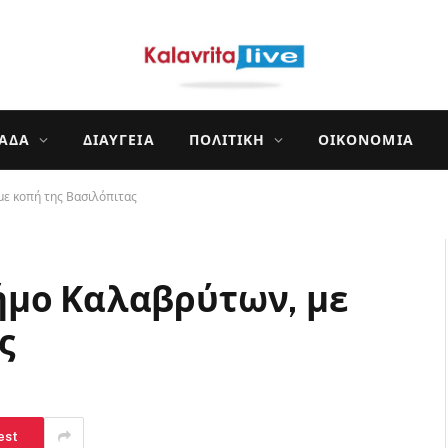
ΛΆΔΑ
ΔΙΑΎΓΕΙΑ
ΠΟΛΙΤΙΚΉ
ΟΙΚΟΝΟΜΊΑ
ε κοπή της Βασιλόπιτας
ήμο Καλαβρύτων, με
ς
est