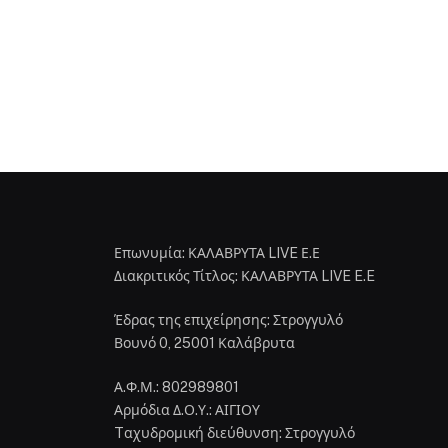
Επωνυμία: ΚΑΛΑΒΡΥΤΑ LIVE Ε.Ε
Διακριτικός Τίτλος: ΚΑΛΑΒΡΥΤΑ LIVE E.E
Έδρας της επιχείρησης: Στρογγυλό
Βουνό 0, 25001 Καλάβρυτα
Α.Φ.Μ.: 802989801
Αρμόδια Δ.Ο.Υ.: ΑΙΓΙΟΥ
Tαχυδρομική διεύθυνση: Στρογγυλό