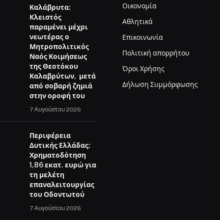
Οικονομία
Καλάβρυτα:
Κλειστός
Αθλητικά
παραμένει μέχρι
νεωτέρας ο
Επικοινωνία
Μητροπολιτικός
Πολιτική απορρήτου
Ναός Κοιμήσεως
της Θεοτόκου
Όροι Χρήσης
Καλαβρύτων, μετά
Δήλωση Συμμόρφωσης
από σοβαρή ζημιά
στην οροφή του
7 Αυγούστου 2026
Περιφέρεια
Δυτικής Ελλάδας:
Χρηματοδότηση
1,86 εκατ. ευρώ για
τη μελέτη
επαναλειτουργίας
του Οδοντωτού
7 Αυγούστου 2026