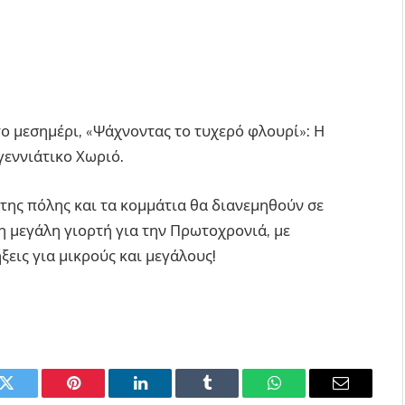
το μεσημέρι, «Ψάχνοντας το τυχερό φλουρί»: Η
γεννιάτικο Χωριό.
της πόλης και τα κομμάτια θα διανεμηθούν σε
η μεγάλη γιορτή για την Πρωτοχρονιά, με
ξεις για μικρούς και μεγάλους!
k
Twitter
Pinterest
LinkedIn
Tumblr
WhatsApp
Email