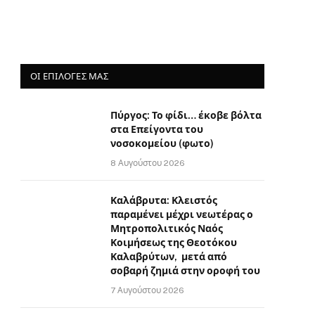
ΟΙ ΕΠΙΛΟΓΈΣ ΜΑΣ
Πύργος: Το φίδι… έκοβε βόλτα
στα Επείγοντα του
νοσοκομείου (φωτο)
8 Αυγούστου 2026
Καλάβρυτα: Κλειστός
παραμένει μέχρι νεωτέρας ο
Μητροπολιτικός Ναός
Κοιμήσεως της Θεοτόκου
Καλαβρύτων, μετά από
σοβαρή ζημιά στην οροφή του
7 Αυγούστου 2026