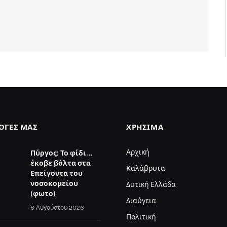
ΛΟΓΈΣ ΜΑΣ
ΧΡΉΣΙΜΑ
Αρχική
Πύργος: Το φίδι…
έκοβε βόλτα στα
Καλάβρυτα
Επείγοντα του
νοσοκομείου
Δυτική Ελλάδα
(φωτο)
Διαύγεια
8 Αυγούστου 2026
Πολιτική