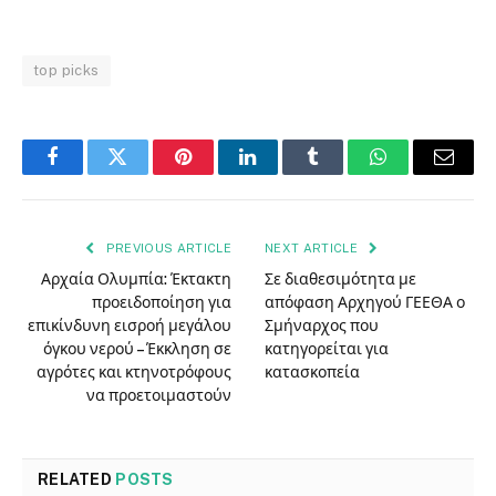
top picks
Facebook
Twitter
Pinterest
LinkedIn
Tumblr
WhatsApp
Email
PREVIOUS ARTICLE
NEXT ARTICLE
Αρχαία Ολυμπία: Έκτακτη
Σε διαθεσιμότητα με
προειδοποίηση για
απόφαση Αρχηγού ΓΕΕΘΑ ο
επικίνδυνη εισροή μεγάλου
Σμήναρχος που
όγκου νερού – Έκκληση σε
κατηγορείται για
αγρότες και κτηνοτρόφους
κατασκοπεία
να προετοιμαστούν
RELATED
POSTS