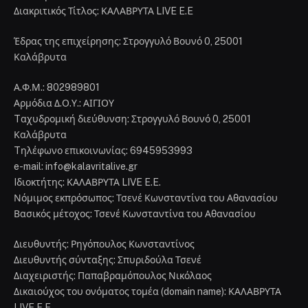
Διακριτικός Τίτλος: ΚΑΛΑΒΡΥΤΑ LIVE E.E
Έδρας της επιχείρησης: Στρογγυλό Βουνό 0, 25001
Καλάβρυτα
Α.Φ.Μ.: 802989801
Αρμόδια Δ.Ο.Υ.: ΑΙΓΙΟΥ
Tαχυδρομική διεύθυνση: Στρογγυλό Βουνό 0, 25001
Καλάβρυτα
Tηλέφωνο επικοινωνίας: 6945953993
e-mail: info@kalavritalive.gr
Iδιοκτήτης: ΚΑΛΑΒΡΥΤΑ LIVE E.E.
Νόμιμος εκπρόσωπος: Τσενέ Κωνσταντίνα του Αθανασίου
Βασικός μέτοχος: Τσενέ Κωνσταντίνα του Αθανασίου
Διευθυντής: Ρηγόπουλος Κωνσταντίνος
Διευθυντής σύνταξης: Σπυριδούλα Τσενέ
Διαχειριστής: Παπαβραμόπουλος Νικόλαος
Δικαιούχος του ονόματος τομέα (domain name): ΚΑΛΑΒΡΥΤΑ
LIVE E.E