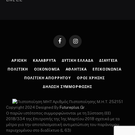
Facebook
Instagram
ΑΡΧΙΚΉ
ΚΑΛΆΒΡΥΤΑ
ΔΥΤΙΚΉ ΕΛΛΆΔΑ
ΔΙΑΎΓΕΙΑ
ΠΟΛΙΤΙΚΉ
ΟΙΚΟΝΟΜΊΑ
ΑΘΛΗΤΙΚΆ
ΕΠΙΚΟΙΝΩΝΊΑ
ΠΟΛΙΤΙΚΉ ΑΠΟΡΡΉΤΟΥ
ΌΡΟΙ ΧΡΉΣΗΣ
ΔΉΛΩΣΗ ΣΥΜΜΌΡΦΩΣΗΣ
Αριθμός Πιστοποίησης Μ.Η.Τ. 252151
Copyright 2024 Designed By
Futureplus.Gr
.
Ο παρών ιστότοπος συμμορφώνονται με τη Σύσταση (ΕΕ)
2018/334 της Επιτροπής της 1ης Μαρτίου 2018 σχετικά με τα
μέτρα για την αποτελεσματική αντιμετώπιση του παράνομου
περιεχομένου στο διαδίκτυο (L 63)