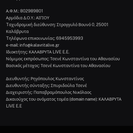
Α.Φ.Μ.: 802989801
Αρμόδια Δ.Ο.Υ.: ΑΙΓΙΟΥ
Tαχυδρομική διεύθυνση: Στρογγυλό Βουνό 0, 25001
Καλάβρυτα
Tηλέφωνο επικοινωνίας: 6945953993
e-mail: info@kalavritalive.gr
Iδιοκτήτης: ΚΑΛΑΒΡΥΤΑ LIVE E.E.
Νόμιμος εκπρόσωπος: Τσενέ Κωνσταντίνα του Αθανασίου
Βασικός μέτοχος: Τσενέ Κωνσταντίνα του Αθανασίου
Διευθυντής: Ρηγόπουλος Κωνσταντίνος
Διευθυντής σύνταξης: Σπυριδούλα Τσενέ
Διαχειριστής: Παπαβραμόπουλος Νικόλαος
Δικαιούχος του ονόματος τομέα (domain name): ΚΑΛΑΒΡΥΤΑ
LIVE E.E