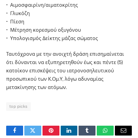
• Αιμοσφαιρίνη/αιματοκρίτης
• Γλυκόζη
• Πίεση
• Μέτρηση κορεσμού οξυγόνου
• Υπολογισμός Δείκτης μάζας σώματος
Ταυτόχρονα με την ανοιχτή δράση επισημαίνεται
ότι δύνανται να εξυπηρετηθούν έως και πέντε (5)
κατοίκον επισκέψεις του ιατρονοσηλευτικού
προσωπικού των Κ.Ομ.Υ, λόγω αδυναμίας
μετακίνησης των ατόμων.
top picks
Facebook
Twitter
Pinterest
LinkedIn
Tumblr
WhatsApp
Email