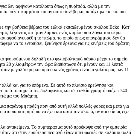
γγια δεν αφήνουν κατάλοιπα όπως η πυρίτιδα, αλλά με την
ι σε πέντε κομμάτια και αν αυτό συνέβη και πετάχτηκε σε κάποια
ε την βοήθεια βέβαια του ειδικά εκπαιδευμένου σκύλου Ecko. Κατ’
ητο, λέγοντας ότι ήταν λάμπες ενός κτιρίου που λόγω του αέρα
α και αφού ανευρέθη το πτώμα, το οποίο όπως υπογράμμισε δεν θα
φερε να το εντοπίσει, ξεκίνησε έρευνα για τις κινήσεις του δράστη
 κατηγορούμενου δηλαδή στο φωτοβολταικό πάρκο μέχρι το σημείο
ητα 20 χιλιομέτρων την ώρα διαπίστωσε ότι μένουν και 11 λεπτά
ήταν μεγαλύτερη και άρα ο κενός χρόνος είναι μεγαλύτερος των 11
αλλά και για το επόμενο. Σε αυτό το πλαίσιο ερεύνησε και
ι από το σημείο της δολοφονίας και σε ευθεία γραμμή απέχει 740
ο πτώμα του Μπάμπη.
μια παράνομη πράξη πριν από αυτή αλλά πολλές φορές και μετά για
στο παρατηρητήριο να έχει και αυτό τον σκοπό, αν και ο ίδιος είχε
λλα αντικείμενα. Το συμπέρασμα αυτό προέκυψε από την εμπειρία
 ήταν ότι στην ευρύτερη περιοχή είχαν μπει φωτιές σε καλάμια αλλά