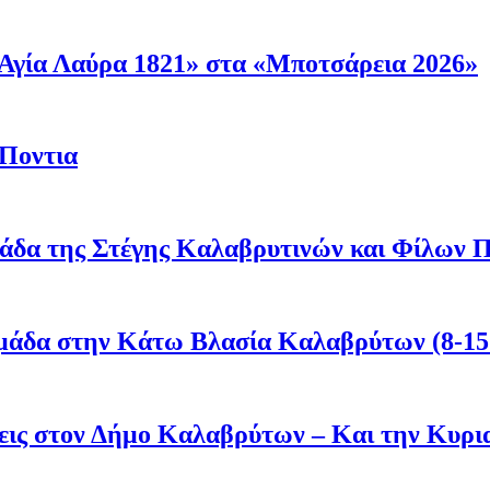
Αγία Λαύρα 1821» στα «Μποτσάρεια 2026»
 Ποντια
άδα της Στέγης Καλαβρυτινών και Φίλων Π
μάδα στην Κάτω Βλασία Καλαβρύτων (8-15
άσεις στον Δήμο Καλαβρύτων – Και την Κυ