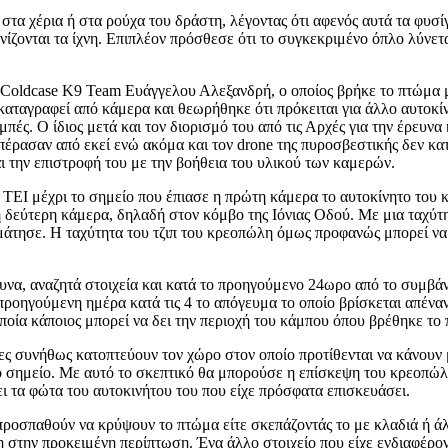
στα χέρια ή στα ρούχα του δράστη, λέγοντας ότι αφενός αυτά τα φυσί
ζονται τα ίχνη. Επιπλέον πρόσθεσε ότι το συγκεκριμένο όπλο λύνετα
 Coldcase K9 Team Ευάγγελου Αλεξανδρή, ο οποίος βρήκε το πτώμα μ
καταγραφεί από κάμερα και θεωρήθηκε ότι πρόκειται για άλλο αυτοκίν
πές. Ο ίδιος μετά και τον διορισμό του από τις Αρχές για την έρευν
πέρασαν από εκεί ενώ ακόμα και τον drone της πυροσβεστικής δεν κατά
αι την επιστροφή του με την βοήθεια του υλικού των καμερών.
υ ΤΕΙ μέχρι το σημείο που έπιασε η πρώτη κάμερα το αυτοκίνητο του
η δεύτερη κάμερα, δηλαδή στον κόμβο της Ιόνιας Οδού. Με μια ταχύτ
μάτησε. Η ταχύτητα του τζιπ του κρεοπώλη όμως προφανώς μπορεί να 
ευνα, αναζητά στοιχεία και κατά το προηγούμενο 24ωρο από το συμβάν 
οηγούμενη ημέρα κατά τις 4 το απόγευμα το οποίο βρίσκεται απέναντ
ποία κάποιος μπορεί να δει την περιοχή του κάμπου όπου βρέθηκε τ
ες συνήθως κατοπτεύουν τον χώρο στον οποίο προτίθενται να κάνουν 
ο σημείο. Με αυτό το σκεπτικό θα μπορούσε η επίσκεψη του κρεοπώλη 
σει τα φώτα του αυτοκινήτου του που είχε πρόσφατα επισκευάσει.
προσπαθούν να κρύψουν το πτώμα είτε σκεπάζοντάς το με κλαδιά ή ά
η στην προκειμένη περίπτωση. Ένα άλλο στοιχείο που είχε ενδιαφέρον