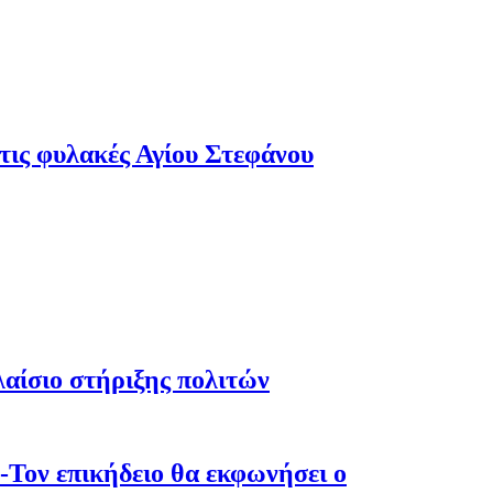
τις φυλακές Αγίου Στεφάνου
λαίσιο στήριξης πολιτών
-Τον επικήδειο θα εκφωνήσει ο