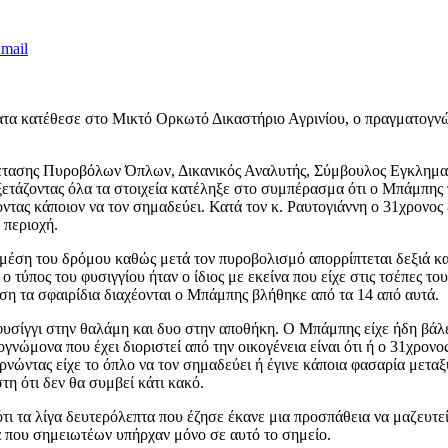
mail
τα κατέθεσε στο Μικτό Ορκωτό Δικαστήριο Αγρινίου, ο πραγματογνώμ
α εξέτασης Πυροβόλων Όπλων, Δικανικός Αναλυτής, Σύμβουλος Εγκλη
 εξετάζοντας όλα τα στοιχεία κατέληξε στο συμπέρασμα ότι ο Μπάμπ
τας κάποιον να τον σημαδεύει. Κατά τον κ. Ραυτογιάννη ο 31χρονος έ
 περιοχή.
μέση του δρόμου καθώς μετά τον πυροβολισμό απορρίπτεται δεξιά κα
 τύπος του φυσιγγίου ήταν ο ίδιος με εκείνα που είχε στις τσέπες το
ση τα σφαιρίδια διαχέονται ο Μπάμπης βλήθηκε από τα 14 από αυτά.
φυσίγγι στην θαλάμη και δυο στην αποθήκη. Ο Μπάμπης είχε ήδη βάλ
ονα που έχει διοριστεί από την οικογένεια είναι ότι ή ο 31χρονος 
υρνώντας είχε το όπλο να τον σημαδεύει ή έγινε κάποια φασαρία με
η ότι δεν θα συμβεί κάτι κακό.
τι τα λίγα δευτερόλεπτα που έζησε έκανε μια προσπάθεια να μαζευτεί
α που σημειωτέων υπήρχαν μόνο σε αυτό το σημείο.