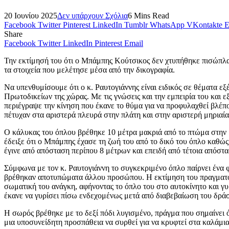
20 Ιουνίου 2025
Δεν υπάρχουν Σχόλια
6 Mins Read
Facebook
Twitter
Pinterest
LinkedIn
Tumblr
WhatsApp
VKontakte
E
Share
Facebook
Twitter
LinkedIn
Pinterest
Email
Την εκτίμησή του ότι ο Μπάμπης Κούτσικος δεν χτυπήθηκε πισώπλα
τα στοιχεία που μελέτησε μέσα από την δικογραφία.
Να υπενθυμίσουμε ότι ο κ. Ραυτογιάννης είναι ειδικός σε θέματ
Πρωτοδικείων της χώρας. Με τις γνώσεις και την εμπειρία του και
περιέγραψε την κίνηση που έκανε το θύμα για να προφυλαχθεί βλέπον
πέτυχαν στα αριστερά πλευρά στην πλάτη και στην αριστερή μηριαία
Ο κάλυκας του όπλου βρέθηκε 10 μέτρα μακριά από το πτώμα στην 
έδειξε ότι ο Μπάμπης έχασε τη ζωή του από το δικό του όπλο καθώς ο
έγινε από απόσταση περίπου 8 μέτρων και επειδή από τέτοια απόστα
Σύμφωνα με τον κ. Ραυτογιάννη το συγκεκριμένο όπλο παίρνει ένα 
βρέθηκαν αποτυπώματα άλλου προσώπου. Η εκτίμηση του πραγματογνώμ
σωματική του ανάγκη, αφήνοντας το όπλο του στο αυτοκίνητο και γ
έκανε να γυρίσει πίσω ενδεχομένως μετά από διαβεβαίωση του δράστ
Η σωρός βρέθηκε με το δεξί πόδι λυγισμένο, πράγμα που σημαίνει ό
μια υποσυνείδητη προσπάθεια να συρθεί για να κρυφτεί στα καλάμι