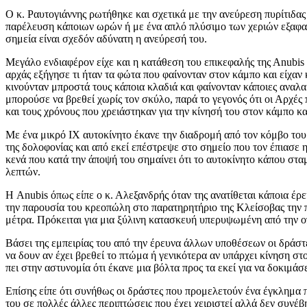
Ο κ. Ραυτογιάννης ρωτήθηκε και σχετικά με την ανεύρεση πυρίτιδας 
παρέλευση κάποιων ωρών ή με ένα απλό πλύσιμο των χεριών εξαφανί
σημεία είναι σχεδόν αδύνατη η ανεύρεσή του.
Μεγάλο ενδιαφέρον είχε και η κατάθεση του επικεφαλής της Αnubis
αρχάς εξήγησε τι ήταν τα φώτα που φαίνονταν στον κάμπο και είχαν 
κινούνταν μπροστά τους κάποια κλαδιά και φαίνονταν κάποιες αναλαμ
μπορούσε να βρεθεί χωρίς τον σκύλο, παρά το γεγονός ότι οι Αρχές 
και τους χρόνους που χρειάστηκαν για την κίνησή του στον κάμπο κ
Με ένα μικρό ΙΧ αυτοκίνητο έκανε την διαδρομή από τον κόμβο το
της δολοφονίας και από εκεί επέστρεψε στο σημείο που τον έπιασε 
κενά που κατά την άποψή του σημαίνει ότι το αυτοκίνητο κάπου στα
λεπτών.
Η Anubis όπως είπε ο κ. Αλεξανδρής όταν της ανατίθεται κάποια έρ
την παρουσία του κρεοπώλη στο παρατηρητήριο της Κλείσοβας την πρ
μέτρα. Πρόκειται για μια ξύλινη κατασκευή υπερυψωμένη από την ο
Βάσει της εμπειρίας του από την έρευνα άλλων υποθέσεων οι δράστ
να δουν αν έχει βρεθεί το πτώμα ή γενικότερα αν υπάρχει κίνηση στ
πει στην αστυνομία ότι έκανε μια βόλτα προς τα εκεί για να δοκιμά
Επίσης είπε ότι συνήθως οι δράστες που προμελετούν ένα έγκλημα 
του σε πολλές άλλες περιπτώσεις που έχει χειριστεί αλλά δεν συνέβ