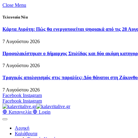
Close Menu
Τελευταία Νέα
Κάρτα Αγρότη: Πώς θα ενεργοποιείται ψηφιακά από τις 28 Αυγ
7 Αυγούστου 2026
Προφυλακίστηκαν ο δήμαρχος Στυλίδας και δύο ακόμη κατηγορο
7 Αυγούστου 2026
Τραγικός απολογισμός στις παραλίες: Δύο θάνατοι στη Ζάκυνθο 
7 Αυγούστου 2026
Facebook
Instagram
Facebook
Instagram
🛑 Καταγγελία 🛑
Login
Αρχική
Καλάβρυτα