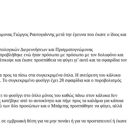
ονας Γιώργος Ραυτογιάννης μετά την έρευνα που έκανε ο ίδιος και
ματολογικών Διερευνήσεων και Πραγματογνώμονας
ης προβλήθηκε ενώ ήταν πρόσωπο με πρόσωπο με τον δολοφόνο και
σκυψε και έκανε προσπάθεια να φύγει γι’ αυτό και τα σφαιρίδια τον
ι προς τα πίσω στα συγκεκριμένα όπλα. Η ανεύρεση του κάλυκα
υ. Το συγκεκριμένο φυσίγγι έχει 28 σφαιρίδια και ο πυροβολισμός
ει το φυσίγγι στο όπλο μόνος του καθώς πάνω στον κάλυκα δεν
κατέβηκε από το αυτοκίνητο και πήγε προς τα καλάμια για κάποια
ταξύ των δύο προσώπων και ο Μπάμπης προσπάθησε να φύγει, αλλά
 σε εμβρυακή θέση για να μην πονάει ή για να προστατευτεί ή έκανε