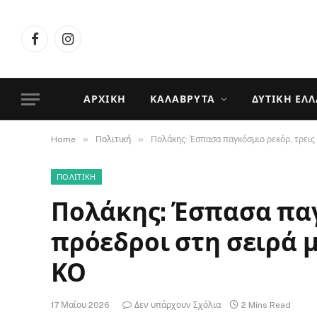
Facebook
Instagram
ΑΡΧΙΚΉ
ΚΑΛΆΒΡΥΤΑ
ΔΥΤΙΚΉ ΕΛ
»
»
Home
Πολιτική
Πολάκης: Έσπασα παγκόσμιο ρεκόρ, τρεις
ΠΟΛΙΤΙΚΉ
Πολάκης: Έσπασα παγ
πρόεδροι στη σειρά 
ΚΟ
17 Μαΐου 2026
Δεν υπάρχουν Σχόλια
2 Mins Read