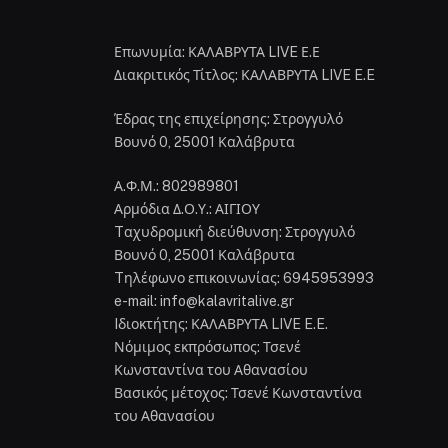
Επωνυμία: ΚΑΛΑΒΡΥΤΑ LIVE Ε.Ε
Διακριτικός Τίτλος: ΚΑΛΑΒΡΥΤΑ LIVE E.E
Έδρας της επιχείρησης: Στρογγυλό
Βουνό 0, 25001 Καλάβρυτα
Α.Φ.Μ.: 802989801
Αρμόδια Δ.Ο.Υ.: ΑΙΓΙΟΥ
Tαχυδρομική διεύθυνση: Στρογγυλό
Βουνό 0, 25001 Καλάβρυτα
Tηλέφωνο επικοινωνίας: 6945953993
e-mail: info@kalavritalive.gr
Iδιοκτήτης: ΚΑΛΑΒΡΥΤΑ LIVE E.E.
Νόμιμος εκπρόσωπος: Τσενέ
Κωνσταντίνα του Αθανασίου
Βασικός μέτοχος: Τσενέ Κωνσταντίνα
του Αθανασίου