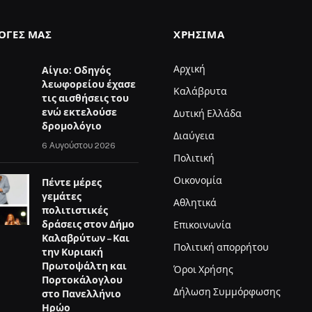
ΛΟΓΈΣ ΜΑΣ
ΧΡΉΣΙΜΑ
Αρχική
Αίγιο: Οδηγός
λεωφορείου έχασε
Καλάβρυτα
τις αισθήσεις του
ενώ εκτελούσε
Δυτική Ελλάδα
δρομολόγιο
Διαύγεια
6 Αυγούστου 2026
Πολιτική
Οικονομία
Πέντε μέρες
γεμάτες
Αθλητικά
πολιτιστικές
δράσεις στον Δήμο
Επικοινωνία
Καλαβρύτων – Και
Πολιτική απορρήτου
την Κυριακή
Πρωτοψάλτη και
Όροι Χρήσης
Πορτοκάλογλου
Δήλωση Συμμόρφωσης
στο Πανελλήνιο
Ηρώο