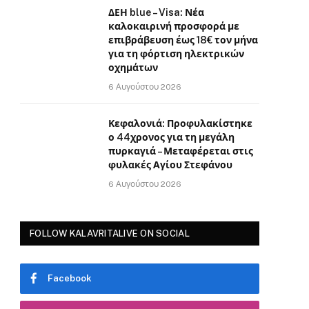
ΔΕΗ blue – Visa: Νέα
καλοκαιρινή προσφορά με
επιβράβευση έως 18€ τον μήνα
για τη φόρτιση ηλεκτρικών
οχημάτων
6 Αυγούστου 2026
Κεφαλονιά: Προφυλακίστηκε
ο 44χρονος για τη μεγάλη
πυρκαγιά – Μεταφέρεται στις
φυλακές Αγίου Στεφάνου
6 Αυγούστου 2026
FOLLOW KALAVRITALIVE ON SOCIAL
Facebook